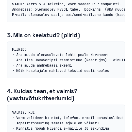
STACK: Astro 5 + Tailwind, vorm saadab PHP-endpointi.

Andmebaas: olemasolev MySQL tabel `bookings` (ÄRA muuda st
E-mail: olemasolev saatja api/send-mail.php kaudu (kasuta 
3. Mis on keelatud? (piirid)
PIIRID:

- Ära muuda olemasolevaid lehti peale /broneeri

- Ära lisa JavaScripti raamistikke (React jms) — ainult van
- Ära muuda andmebaasi skeemi

- Kõik kasutajale nähtavad tekstid eesti keeles
4. Kuidas tean, et valmis?
(vastuvõtukriteeriumid)
VALMIS, KUI:

- Vorm valideerib: nimi, telefon, e-mail kohustuslikud

- Topeltbroneering samale ajale on võimatu

- Kinnitus jõuab kliendi e-mailile 30 sekundiga
