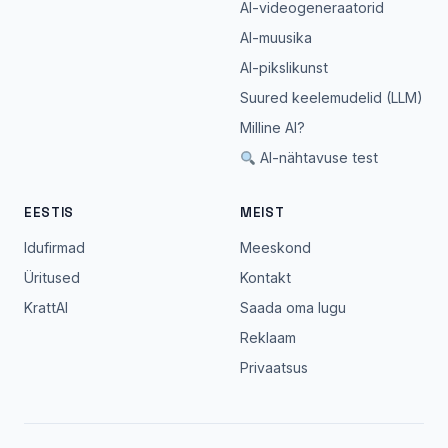
AI-videogeneraatorid
AI-muusika
AI-pikslikunst
Suured keelemudelid (LLM)
Milline AI?
AI-nähtavuse test
EESTIS
MEIST
Idufirmad
Meeskond
Üritused
Kontakt
KrattAI
Saada oma lugu
Reklaam
Privaatsus