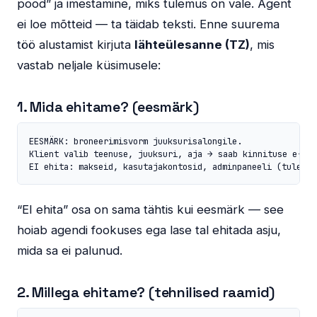
pood” ja imestamine, miks tulemus on vale. Agent
ei loe mõtteid — ta täidab teksti. Enne suurema
töö alustamist kirjuta
lähteülesanne (TZ)
, mis
vastab neljale küsimusele:
1. Mida ehitame? (eesmärk)
EESMÄRK: broneerimisvorm juuksurisalongile.

Klient valib teenuse, juuksuri, aja → saab kinnituse e-mai
EI ehita: makseid, kasutajakontosid, adminpaneeli (tuleb h
“EI ehita” osa on sama tähtis kui eesmärk — see
hoiab agendi fookuses ega lase tal ehitada asju,
mida sa ei palunud.
2. Millega ehitame? (tehnilised raamid)