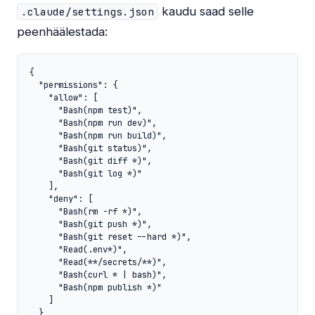
kaudu saad selle
.claude/settings.json
peenhäälestada:
{

  "permissions": {

    "allow": [

      "Bash(npm test)",

      "Bash(npm run dev)",

      "Bash(npm run build)",

      "Bash(git status)",

      "Bash(git diff *)",

      "Bash(git log *)"

    ],

    "deny": [

      "Bash(rm -rf *)",

      "Bash(git push *)",

      "Bash(git reset --hard *)",

      "Read(.env*)",

      "Read(**/secrets/**)",

      "Bash(curl * | bash)",

      "Bash(npm publish *)"

    ]

  }
