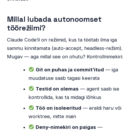
Millal lubada autonoomset
töörežiimi?
Claude Code’il on režiimid, kus ta töötab ilma iga
sammu kinnitamata (auto-accept, headless-režiim).
Mugav — aga millal see on ohutu? Kontrollnimekiri:
Git on puhas ja commit’itud
— iga
muudatuse saab tagasi keerata
Testid on olemas
— agent saab ise
kontrollida, kas ta midagi lõhkus
Töö on isoleeritud
— eraldi haru või
worktree, mitte main
Deny-nimekiri on paigas
—