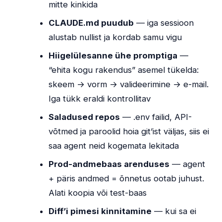
mitte kinkida
CLAUDE.md puudub
— iga sessioon
alustab nullist ja kordab samu vigu
Hiigelülesanne ühe promptiga
—
“ehita kogu rakendus” asemel tükelda:
skeem → vorm → valideerimine → e-mail.
Iga tükk eraldi kontrollitav
Saladused repos
— .env failid, API-
võtmed ja paroolid hoia git’ist väljas, siis ei
saa agent neid kogemata lekitada
Prod-andmebaas arenduses
— agent
+ päris andmed = õnnetus ootab juhust.
Alati koopia või test-baas
Diff’i pimesi kinnitamine
— kui sa ei