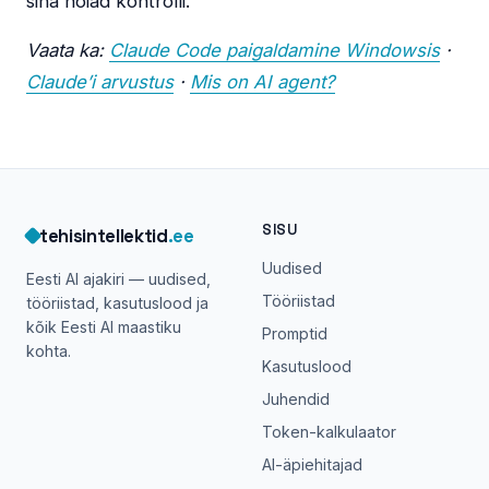
sina hoiad kontrolli.
Vaata ka:
Claude Code paigaldamine Windowsis
·
Claude’i arvustus
·
Mis on AI agent?
SISU
tehisintellektid
.ee
Uudised
Eesti AI ajakiri — uudised,
Tööriistad
tööriistad, kasutuslood ja
kõik Eesti AI maastiku
Promptid
kohta.
Kasutuslood
Juhendid
Token-kalkulaator
AI-äpiehitajad