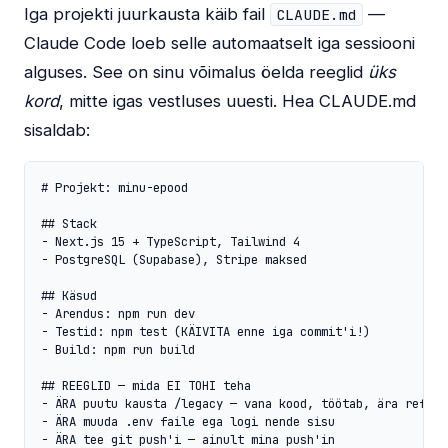
Iga projekti juurkausta käib fail
—
CLAUDE.md
Claude Code loeb selle automaatselt iga sessiooni
alguses. See on sinu võimalus öelda reeglid
üks
kord
, mitte igas vestluses uuesti. Hea CLAUDE.md
sisaldab:
# Projekt: minu-epood

## Stack

- Next.js 15 + TypeScript, Tailwind 4

- PostgreSQL (Supabase), Stripe maksed

## Käsud

- Arendus: npm run dev

- Testid: npm test (KÄIVITA enne iga commit'i!)

- Build: npm run build

## REEGLID — mida EI TOHI teha

- ÄRA puutu kausta /legacy — vana kood, töötab, ära refakto
- ÄRA muuda .env faile ega logi nende sisu

- ÄRA tee git push'i — ainult mina push'in
