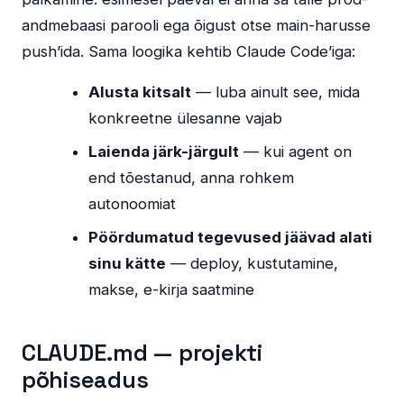
andmebaasi parooli ega õigust otse main-harusse
push’ida. Sama loogika kehtib Claude Code’iga:
Alusta kitsalt
— luba ainult see, mida
konkreetne ülesanne vajab
Laienda järk-järgult
— kui agent on
end tõestanud, anna rohkem
autonoomiat
Pöördumatud tegevused jäävad alati
sinu kätte
— deploy, kustutamine,
makse, e-kirja saatmine
CLAUDE.md — projekti
põhiseadus