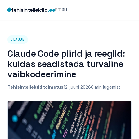
Skip
tehisintellektid
.ee
ET
·
RU
to
content
CLAUDE
Claude Code piirid ja reeglid:
kuidas seadistada turvaline
vaibkodeerimine
Tehisintellektid toimetus
12. juuni 2026
6 min lugemist