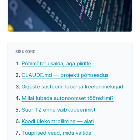
SISUKORD
Põhimõte: usalda, aga piiritle
CLAUDE.md — projekti põhiseadus
Õiguste süsteem: luba- ja keelunimekirjad
Millal lubada autonoomset töörežiimi?
Suur TZ enne vaibkodeerimist
Koodi ülekontrollimine — alati
Tüüpilised vead, mida vältida