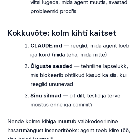
viitsi lugeda, mida agent muutis, avastad
probleemid prod’is
Kokkuvõte: kolm kihti kaitset
CLAUDE.md
— reeglid, mida agent loeb
iga kord (mida teha, mida mitte)
Õiguste seaded
— tehniline lapselukk,
mis blokeerib ohtlikud käsud ka siis, kui
reeglid ununevad
Sinu silmad
— git diff, testid ja terve
mõistus enne iga commit’i
Nende kolme kihiga muutub vaibkodeerimine
hasartmängust inseneritööks: agent teeb kiire töö,