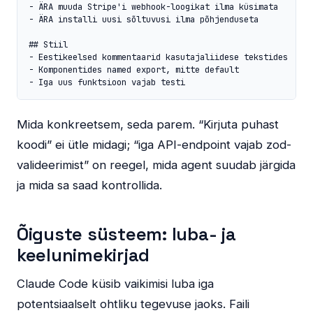
- ÄRA muuda Stripe'i webhook-loogikat ilma küsimata

- ÄRA installi uusi sõltuvusi ilma põhjenduseta

## Stiil

- Eestikeelsed kommentaarid kasutajaliidese tekstides

- Komponentides named export, mitte default

- Iga uus funktsioon vajab testi
Mida konkreetsem, seda parem. “Kirjuta puhast
koodi” ei ütle midagi; “iga API-endpoint vajab zod-
valideerimist” on reegel, mida agent suudab järgida
ja mida sa saad kontrollida.
Õiguste süsteem: luba- ja
keelunimekirjad
Claude Code küsib vaikimisi luba iga
potentsiaalselt ohtliku tegevuse jaoks. Faili