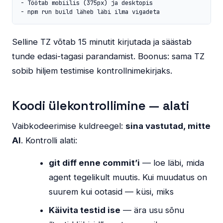
- Töötab mobiilis (375px) ja desktopis

- npm run build läheb läbi ilma vigadeta
Selline TZ võtab 15 minutit kirjutada ja säästab
tunde edasi-tagasi parandamist. Boonus: sama TZ
sobib hiljem testimise kontrollnimekirjaks.
Koodi ülekontrollimine — alati
Vaibkodeerimise kuldreegel:
sina vastutad, mitte
AI
. Kontrolli alati:
git diff enne commit’i
— loe läbi, mida
agent tegelikult muutis. Kui muudatus on
suurem kui ootasid — küsi, miks
Käivita testid ise
— ära usu sõnu