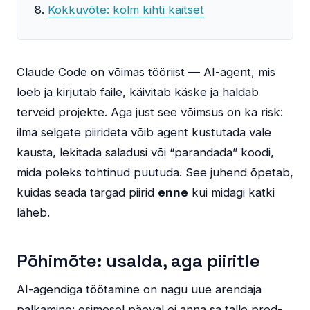
Kokkuvõte: kolm kihti kaitset
Claude Code on võimas tööriist — AI-agent, mis
loeb ja kirjutab faile, käivitab käske ja haldab
terveid projekte. Aga just see võimsus on ka risk:
ilma selgete piirideta võib agent kustutada vale
kausta, lekitada saladusi või “parandada” koodi,
mida poleks tohtinud puutuda. See juhend õpetab,
kuidas seada targad piirid
enne
kui midagi katki
läheb.
Põhimõte: usalda, aga piiritle
AI-agendiga töötamine on nagu uue arendaja
palkamine: esimesel päeval ei anna sa talle prod-