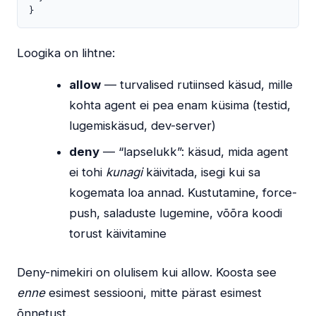
}
Loogika on lihtne:
allow
— turvalised rutiinsed käsud, mille
kohta agent ei pea enam küsima (testid,
lugemiskäsud, dev-server)
deny
— “lapselukk”: käsud, mida agent
ei tohi
kunagi
käivitada, isegi kui sa
kogemata loa annad. Kustutamine, force-
push, saladuste lugemine, võõra koodi
torust käivitamine
Deny-nimekiri on olulisem kui allow. Koosta see
enne
esimest sessiooni, mitte pärast esimest
õnnetust.