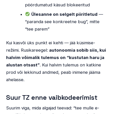
pöördumatud käsud blokeeritud
Ülesanne on selgelt piiritletud
—
“paranda see konkreetne bug”, mitte
“tee parem”
Kui kasvõi üks punkt ei kehti — jää küsimise-
režiimi. Rusikareegel:
autonoomia sobib siis, kui
halvim võimalik tulemus on “kustutan haru ja
alustan otsast”
. Kui halvim tulemus on katkine
prod või lekkinud andmed, peab inimene jääma
ahelasse.
Suur TZ enne vaibkodeerimist
Suurim viga, mida algajad teevad: “tee mulle e-