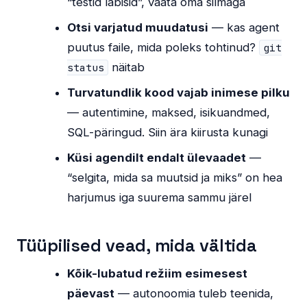
“testid läbisid”, vaata oma silmaga
Otsi varjatud muudatusi
— kas agent
puutus faile, mida poleks tohtinud?
git
näitab
status
Turvatundlik kood vajab inimese pilku
— autentimine, maksed, isikuandmed,
SQL-päringud. Siin ära kiirusta kunagi
Küsi agendilt endalt ülevaadet
—
“selgita, mida sa muutsid ja miks” on hea
harjumus iga suurema sammu järel
Tüüpilised vead, mida vältida
Kõik-lubatud režiim esimesest
päevast
— autonoomia tuleb teenida,