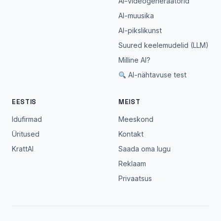
AI-videogeneraatorid
AI-muusika
AI-pikslikunst
Suured keelemudelid (LLM)
Milline AI?
AI-nähtavuse test
EESTIS
MEIST
Idufirmad
Meeskond
Üritused
Kontakt
KrattAI
Saada oma lugu
Reklaam
Privaatsus