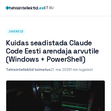
Skip
tehisintellektid
.ee
ET
·
RU
to
content
JUHENDID
Kuidas seadistada Claude
Code Eesti arendaja arvutile
(Windows + PowerShell)
Tehisintellektid toimetus
21. mai 2026
1 min lugemist