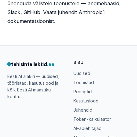
ühenduda välistele teenustele — andmebaasid,
Slack, GitHub. Vaata juhendit Anthropic’i
dokumentatsioonist.
SISU
tehisintellektid
.ee
Uudised
Eesti AI ajakiri — uudised,
Tööriistad
tööriistad, kasutuslood ja
kõik Eesti AI maastiku
Promptid
kohta.
Kasutuslood
Juhendid
Token-kalkulaator
AI-äpiehitajad