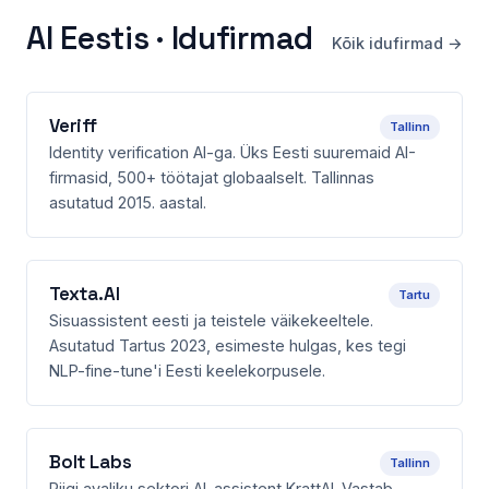
AI Eestis · Idufirmad
Kõik idufirmad →
Veriff
Tallinn
Identity verification AI-ga. Üks Eesti suuremaid AI-
firmasid, 500+ töötajat globaalselt. Tallinnas
asutatud 2015. aastal.
Texta.AI
Tartu
Sisuassistent eesti ja teistele väikekeeltele.
Asutatud Tartus 2023, esimeste hulgas, kes tegi
NLP-fine-tune'i Eesti keelekorpusele.
Bolt Labs
Tallinn
Riigi avaliku sektori AI-assistent KrattAI. Vastab