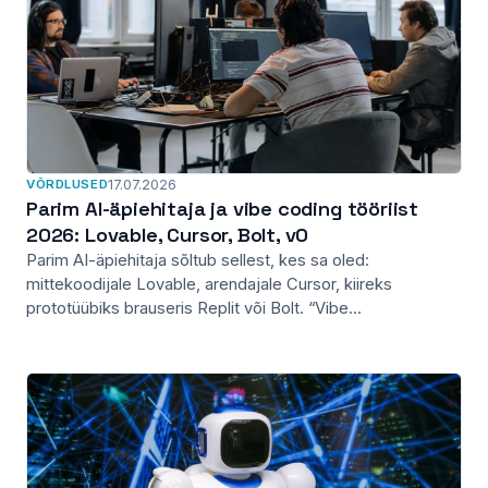
VÕRDLUSED
17.07.2026
Parim AI-äpiehitaja ja vibe coding tööriist
2026: Lovable, Cursor, Bolt, v0
Parim AI-äpiehitaja sõltub sellest, kes sa oled:
mittekoodijale Lovable, arendajale Cursor, kiireks
prototüübiks brauseris Replit või Bolt. “Vibe...