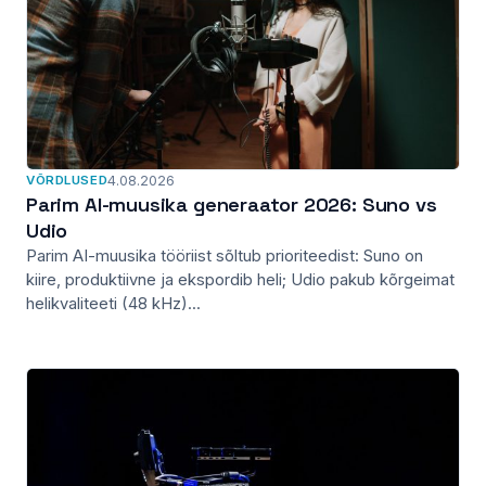
VÕRDLUSED
4.08.2026
Parim AI-muusika generaator 2026: Suno vs
Udio
Parim AI-muusika tööriist sõltub prioriteedist: Suno on
kiire, produktiivne ja ekspordib heli; Udio pakub kõrgeimat
helikvaliteeti (48 kHz)...