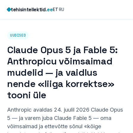
Skip
tehisintellektid
.ee
ET
·
RU
to
content
UUDISED
Claude Opus 5 ja Fable 5:
Anthropicu võimsaimad
mudelid — ja vaidlus
nende «liiga korrektse»
tooni üle
Anthropic avaldas 24. juulil 2026 Claude Opus
5 — ja varem juba Claude Fable 5 — oma
võimsaimad ja ettevõtte sõnul «kõige