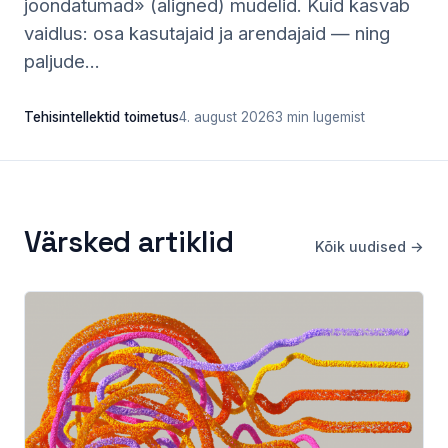
joondatumad» (aligned) mudelid. Kuid kasvab
vaidlus: osa kasutajaid ja arendajaid — ning
paljude...
Tehisintellektid toimetus
4. august 2026
3 min lugemist
Värsked artiklid
Kõik uudised →