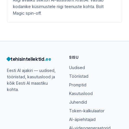
kodanike küsimustele riigi teenuste kohta. Bolt
Magic spin-off.
SISU
tehisintellektid
.ee
Uudised
Eesti AI ajakiri — uudised,
Tööriistad
tööriistad, kasutuslood ja
kõik Eesti AI maastiku
Promptid
kohta.
Kasutuslood
Juhendid
Token-kalkulaator
AI-äpiehitajad
AI-videogeneraatorid