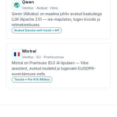
Qwen
Vestlus · Avatud · Hiina
Qwen (Alibaba) on maailma juhtiv avatud kaaludega
LLM (Apache 2.0) — ise-majutatav, tugev koodis ja
mitmekeelsuses.
Avatud (tasuta self-host) + API
Mistral
Vestlus · EU · Prantsusmaa
Mistral on Prantsuse (EU) AI-lipulaev — Vibe
assistent, avatud mudelid ja tugevaim EU/GDPR-
suveräänsuse eelis.
Tasuta + Pro €14.99/kuu