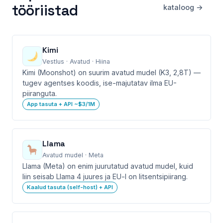
tööriistad
kataloog →
Kimi
Vestlus · Avatud · Hiina
Kimi (Moonshot) on suurim avatud mudel (K3, 2,8T) —
tugev agentses koodis, ise-majutatav ilma EU-
piiranguta.
App tasuta + API ~$3/1M
Llama
Avatud mudel · Meta
Llama (Meta) on enim juurutatud avatud mudel, kuid
liin seisab Llama 4 juures ja EU-l on litsentsipiirang.
Kaalud tasuta (self-host) + API