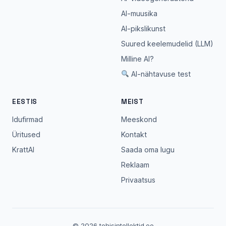
AI-muusika
AI-pikslikunst
Suured keelemudelid (LLM)
Milline AI?
AI-nähtavuse test
EESTIS
MEIST
Idufirmad
Meeskond
Üritused
Kontakt
KrattAI
Saada oma lugu
Reklaam
Privaatsus
© 2026 tehisintellektid.ee