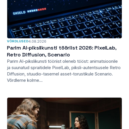
VÕRDLUSED
4.08.2026
Parim AI-pikslikunsti tööriist 2026: PixelLab,
Retro Diffusion, Scenario
Parim AI-pikslikunsti tööriist oleneb tööst: animatsioonile
ja suunatud spraitidele PixelLab, piksli-autentsusele Retro
Diffusion, stuudio-tasemel asset-torustikule Scenario.
Võrdleme kolme...