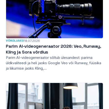
VÕRDLUSED
18.07.2026
Parim AI-videogeneraator 2026: Veo, Runway,
Kling ja Sora võrdlus
Parim AI-videogeneraator sõltub ülesandest: parima
üldkvaliteedi ja heli jaoks Google Veo või Runway, füüsika
ja liikumise jaoks Kling,...