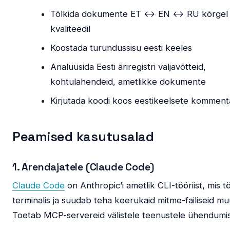
Tõlkida dokumente ET ↔ EN ↔ RU kõrgel
kvaliteedil
Koostada turundussisu eesti keeles
Analüüsida Eesti äriregistri väljavõtteid,
kohtulahendeid, ametlikke dokumente
Kirjutada koodi koos eestikeelsete komment
Peamised kasutusalad
1. Arendajatele (Claude Code)
Claude Code
on Anthropic’i ametlik CLI-tööriist, mis t
terminalis ja suudab teha keerukaid mitme-failiseid mu
Toetab MCP-servereid välistele teenustele ühendumi