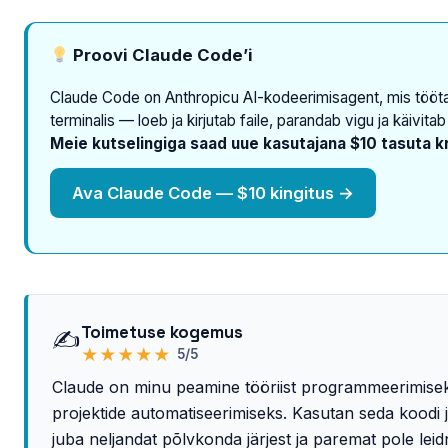
Proovi Claude Code’i
Claude Code on Anthropicu AI-kodeerimisagent, mis tööt
terminalis — loeb ja kirjutab faile, parandab vigu ja käivitab
Meie kutselingiga saad uue kasutajana $10 tasuta kr
Ava Claude Code — $10 kingitus →
Toimetuse kogemus
✍️
★
★
★
★
★
5/5
Claude on minu peamine tööriist programmeerimisek
projektide automatiseerimiseks. Kasutan seda koodi 
juba neljandat põlvkonda järjest ja paremat pole leid