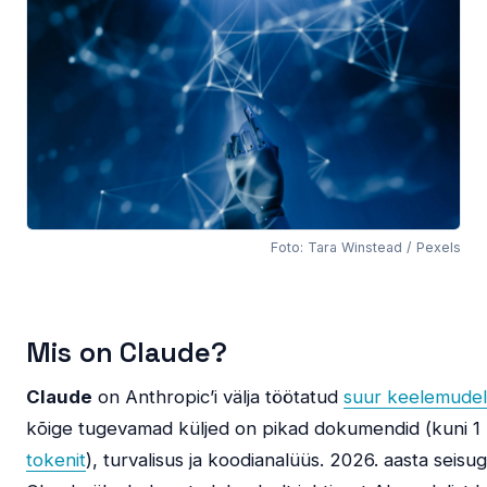
Foto: Tara Winstead / Pexels
Mis on Claude?
Claude
on Anthropic’i välja töötatud
suur keelemudel
kõige tugevamad küljed on pikad dokumendid (kuni 1 
tokenit
), turvalisus ja koodianalüüs. 2026. aasta seisu