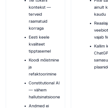
1M tokeni
Pilte s
kontekst —
ainult 
terveid
kaudu
raamatuid
Reaalaj
korraga
veebiot
Eesti keele
vajab 
kvaliteet
Kallim 
tipptasemel
ChatG
Koodi mõistmine
samasu
ja
plaanid
refaktoorimine
Constitutional AI
— vähem
hallutsinatsioone
Andmed ei