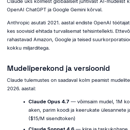
Claude üks kolmest globaalselt juhtivast AI-mudelist 
OpenAI ChatGPT ja Google Gemini kõrval.
Anthropic asutati 2021. aastal endiste OpenAI töötajat
kes soovisid ehitada turvalisemat tehisintellekti. Ettevõ
rahastavad Amazon, Google ja teised suurkorporatsio
kokku miljarditega.
Mudeliperekond ja versioonid
Claude tulemustes on saadaval kolm peamist mudelite
2026. aastal:
Claude Opus 4.7
— võimsaim mudel, 1M ko
aken, parim koodi ja keerukate ülesannete j
($15/M sisendtoken)
Claude Sonnet 4.6
— kiire ja taskukohane