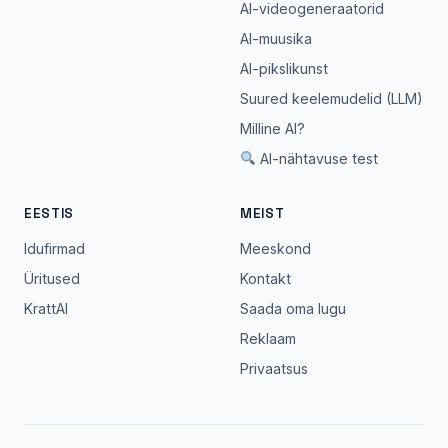
AI-videogeneraatorid
AI-muusika
AI-pikslikunst
Suured keelemudelid (LLM)
Milline AI?
AI-nähtavuse test
EESTIS
MEIST
Idufirmad
Meeskond
Üritused
Kontakt
KrattAI
Saada oma lugu
Reklaam
Privaatsus