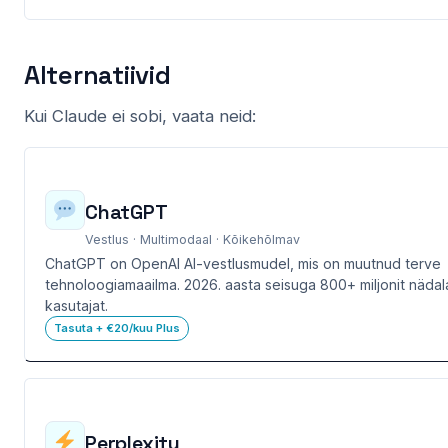
Alternatiivid
Kui Claude ei sobi, vaata neid:
ChatGPT
Vestlus · Multimodaal · Kõikehõlmav
ChatGPT on OpenAI AI-vestlusmudel, mis on muutnud terve
tehnoloogiamaailma. 2026. aasta seisuga 800+ miljonit nädal
kasutajat.
Tasuta + €20/kuu Plus
Perplexity