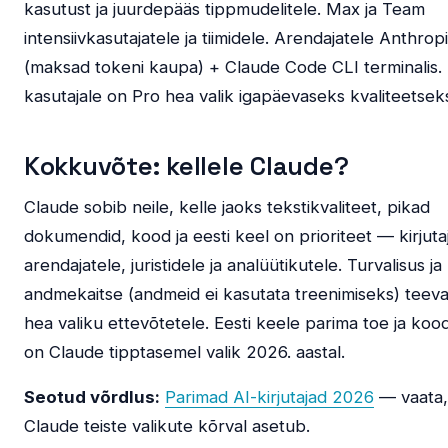
kasutust ja juurdepääs tippmudelitele. Max ja Team
intensiivkasutajatele ja tiimidele. Arendajatele Anthrop
(maksad tokeni kaupa) + Claude Code CLI terminalis. 
kasutajale on Pro hea valik igapäevaseks kvaliteetsek
Kokkuvõte: kellele Claude?
Claude sobib neile, kelle jaoks tekstikvaliteet, pikad
dokumendid, kood ja eesti keel on prioriteet — kirjutaj
arendajatele, juristidele ja analüütikutele. Turvalisus ja
andmekaitse (andmeid ei kasutata treenimiseks) teeva
hea valiku ettevõtetele. Eesti keele parima toe ja kood
on Claude tipptasemel valik 2026. aastal.
Seotud võrdlus:
Parimad AI-kirjutajad 2026
— vaata,
Claude teiste valikute kõrval asetub.