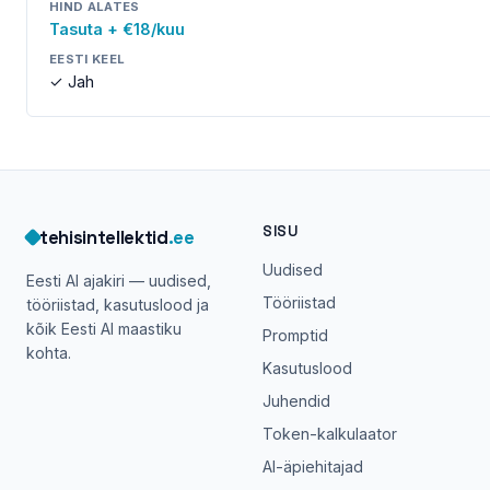
HIND ALATES
Tasuta + €18/kuu
EESTI KEEL
✓ Jah
SISU
tehisintellektid
.ee
Uudised
Eesti AI ajakiri — uudised,
Tööriistad
tööriistad, kasutuslood ja
kõik Eesti AI maastiku
Promptid
kohta.
Kasutuslood
Juhendid
Token-kalkulaator
AI-äpiehitajad