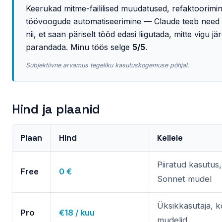
Keerukad mitme-faililised muudatused, refaktoorimin
töövoogude automatiseerimine — Claude teeb need
nii, et saan päriselt tööd edasi liigutada, mitte vigu jä
parandada. Minu töös selge
5/5
.
Subjektiivne arvamus tegeliku kasutuskogemuse põhjal.
Hind ja plaanid
Plaan
Hind
Kellele
Piiratud kasutus,
Free
0 €
Sonnet mudel
Üksikkasutaja, k
Pro
€18 / kuu
mudelid