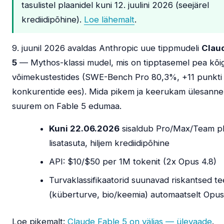
tasulistel plaanidel kuni 12. juulini 2026 (seejärel
krediidipõhine).
Loe lähemalt
.
9. juunil 2026 avaldas Anthropic uue tippmudeli
Clau
5
— Mythos-klassi mudel, mis on tipptasemel pea kõig
võimekustestides (SWE-Bench Pro 80,3%, +11 punkti
konkurentide ees). Mida pikem ja keerukam ülesanne
suurem on Fable 5 edumaa.
Kuni 22.06.2026
sisaldub Pro/Max/Team pl
lisatasuta, hiljem krediidipõhine
API: $10/$50 per 1M tokenit (2x Opus 4.8)
Turvaklassifikaatorid suunavad riskantsed t
(küberturve, bio/keemia) automaatselt Opus
Loe pikemalt:
Claude Fable 5 on väljas — ülevaade
.