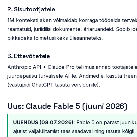
2. Sisutootjatele
1M konteksti aken võimaldab korraga töödelda tervei
raamatuid, juriidilisi dokumente, äriaruandeid. Sobib id
pikkadeks toimetuslikeks ülesanneteks.
3. Ettevõtetele
Anthropic API + Claude Pro tellimus annab töötajatel
juurdepääsu turvalisele AI-le. Andmed ei kasuta treen
(vastupidi ChatGPT tasuta versioonile).
Uus: Claude Fable 5 (juuni 2026)
UUENDUS (08.07.2026):
Fable 5 on pärast juuniku
ajutist väljalülitamist taas saadaval ning tasuta kõigil