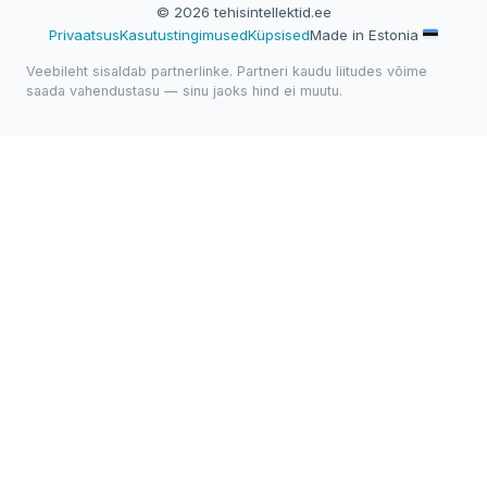
© 2026 tehisintellektid.ee
Privaatsus
Kasutustingimused
Küpsised
Made in Estonia
Veebileht sisaldab partnerlinke. Partneri kaudu liitudes võime
saada vahendustasu — sinu jaoks hind ei muutu.