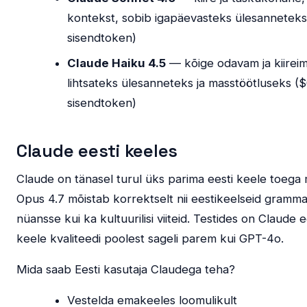
kontekst, sobib igapäevasteks ülesannetek
sisendtoken)
Claude Haiku 4.5
— kõige odavam ja kiireim
lihtsateks ülesanneteks ja masstöötluseks (
sisendtoken)
Claude eesti keeles
Claude on tänasel turul üks parima eesti keele toega 
Opus 4.7 mõistab korrektselt nii eestikeelseid grammati
nüansse kui ka kultuurilisi viiteid. Testides on Claude e
keele kvaliteedi poolest sageli parem kui GPT-4o.
Mida saab Eesti kasutaja Claudega teha?
Vestelda emakeeles loomulikult