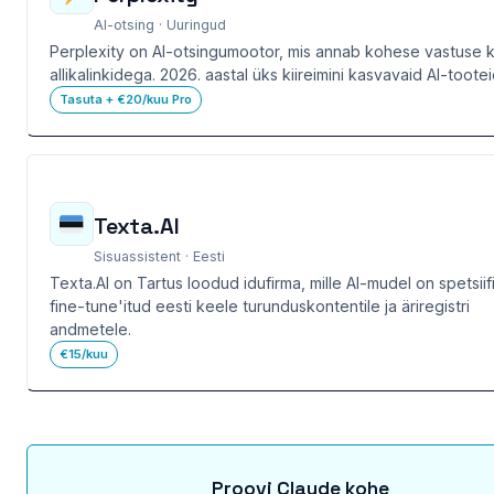
AI-otsing · Uuringud
Perplexity on AI-otsingumootor, mis annab kohese vastuse 
allikalinkidega. 2026. aastal üks kiireimini kasvavaid AI-tootei
Tasuta + €20/kuu Pro
Texta.AI
Sisuassistent · Eesti
Texta.AI on Tartus loodud idufirma, mille AI-mudel on spetsiifil
fine-tune'itud eesti keele turunduskontentile ja äriregistri
andmetele.
€15/kuu
Proovi Claude kohe