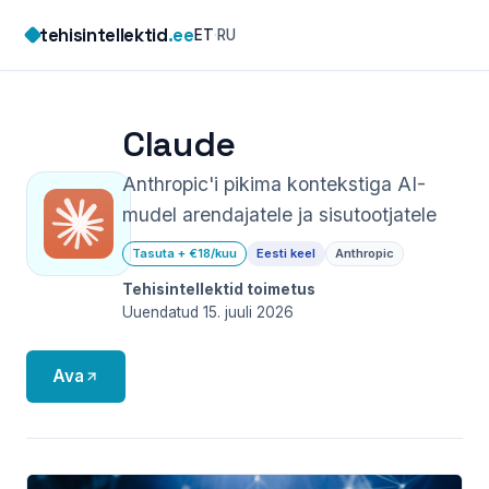
Skip
tehisintellektid
.ee
ET
·
RU
to
content
Claude
Anthropic'i pikima kontekstiga AI-
mudel arendajatele ja sisutootjatele
Tasuta + €18/kuu
Eesti keel
Anthropic
Tehisintellektid toimetus
Uuendatud 15. juuli 2026
Ava