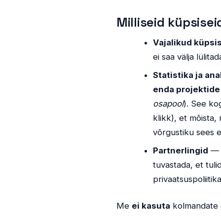
Milliseid küpsise
Vajalikud küpsi
ei saa välja lülit
Statistika ja an
enda projektide
osapool
). See ko
klikk), et mõista
võrgustiku sees 
Partnerlingid
— k
tuvastada, et tuli
privaatsuspoliitik
Me
ei kasuta
kolmandate os