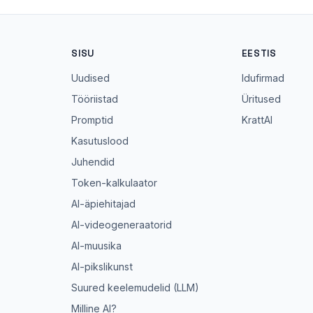
SISU
EESTIS
Uudised
Idufirmad
Tööriistad
Üritused
Promptid
KrattAI
Kasutuslood
Juhendid
Token-kalkulaator
AI-äpiehitajad
AI-videogeneraatorid
AI-muusika
AI-pikslikunst
Suured keelemudelid (LLM)
Milline AI?