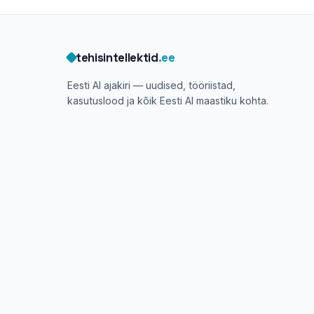
tehisintellektid
.ee
Eesti AI ajakiri — uudised, tööriistad,
kasutuslood ja kõik Eesti AI maastiku kohta.