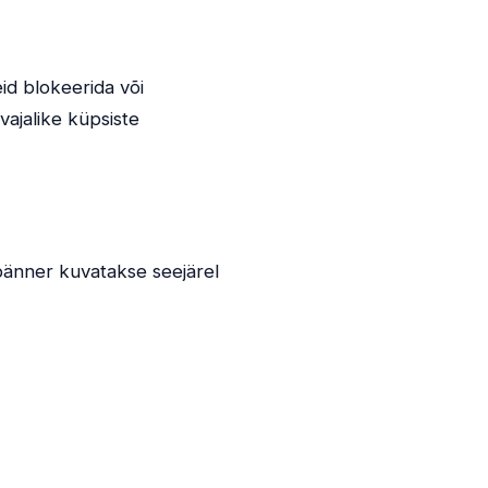
id blokeerida või
vajalike küpsiste
bänner kuvatakse seejärel