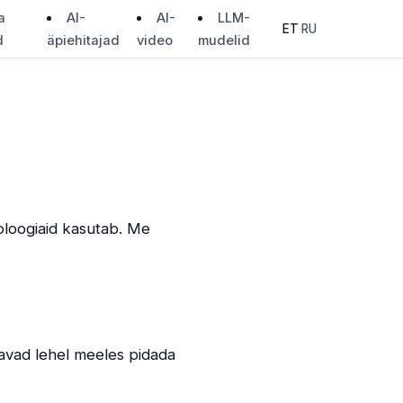
a
AI-
AI-
LLM-
ET
·
RU
d
äpiehitajad
video
mudelid
hnoloogiaid kasutab. Me
tavad lehel meeles pidada