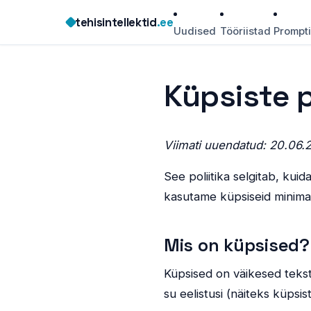
Skip
tehisintellektid
.ee
to
Uudised
Tööriistad
Prompt
content
Küpsiste p
Viimati uuendatud: 20.06.
See poliitika selgitab, kui
kasutame küpsiseid minimaa
Mis on küpsised?
Küpsised on väikesed teksti
su eelistusi (näiteks küpsis