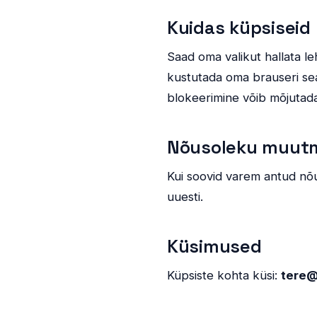
Kuidas küpsiseid 
Saad oma valikut hallata l
kustutada oma brauseri sead
blokeerimine võib mõjutada
Nõusoleku muut
Kui soovid varem antud nõ
uuesti.
Küsimused
Küpsiste kohta küsi:
tere@