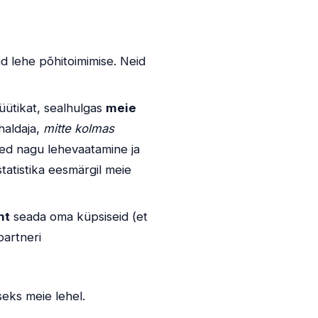
d lehe põhitoimimise. Neid
ütikat, sealhulgas
meie
haldaja,
mitte kolmas
sed nagu lehevaatamine ja
tatistika eesmärgil meie
ht
seada oma küpsiseid (et
partneri
seks meie lehel.