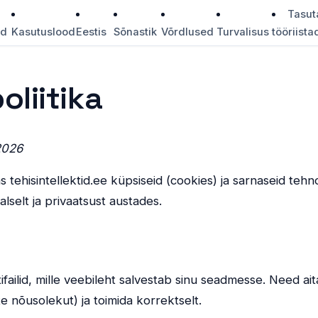
Tasut
id
Kasutuslood
Eestis
Sõnastik
Võrdlused
Turvalisus
tööriista
oliitika
2026
das tehisintellektid.ee küpsiseid (cookies) ja sarnaseid te
lselt ja privaatsust austades.
failid, mille veebileht salvestab sinu seadmesse. Need ai
te nõusolekut) ja toimida korrektselt.