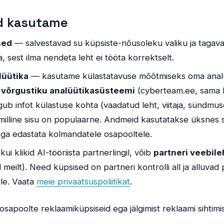
id kasutame
sed
— salvestavad su küpsiste-nõusoleku valiku ja tagava
ada, sest ilma nendeta leht ei tööta korrektselt.
alüütika
— kasutame külastatavuse mõõtmiseks oma analü
 võrgustiku analüütikasüsteemi
(cyberteam.ee, sama 
gub infot külastuse kohta (vaadatud leht, viitaja, sündmu
, milline sisu on populaarne. Andmeid kasutatakse üksnes s
ega edastata kolmandatele osapooltele.
ui klikid AI-tööriista partnerlingil, võib
partneri veebile
d meilt). Need küpsised on partneri kontrolli all ja alluvad 
ale. Vaata
meie privaatsuspoliitikat
.
apoolte reklaamiküpsiseid ega jälgimist reklaami sihtimi