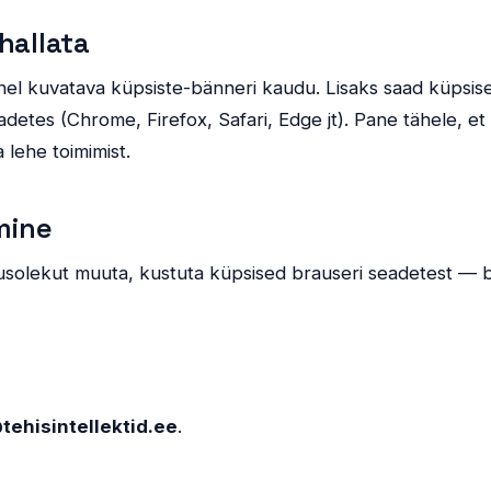
hallata
ehel kuvatava küpsiste-bänneri kaudu. Lisaks saad küpsise
etes (Chrome, Firefox, Safari, Edge jt). Pane tähele, et 
 lehe toimimist.
mine
usolekut muuta, kustuta küpsised brauseri seadetest — 
tehisintellektid.ee
.