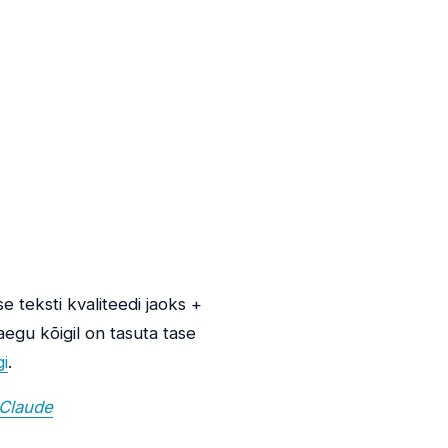
e teksti kvaliteedi jaoks +
aegu kõigil on tasuta tase
gi
.
Claude