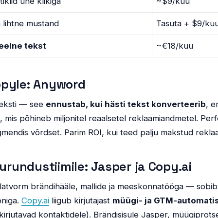
iklid ühe klikiga
~$9/kuu
a lihtne mustand
Tasuta + $9/ku
eelne tekst
~€18/kuu
opyle: Anyword
 teksti — see
ennustab, kui hästi tekst konverteerib
, e
, mis põhineb miljonitel reaalsetel reklaamiandmetel. Per
egmendis võrdset. Parim ROI, kui teed palju makstud rekl
turundustiimile: Jasper ja Copy.ai
tvorm brändihääle, mallide ja meeskonnatööga — sobib ti
oniga.
Copy.ai
liigub kirjutajast
müügi- ja GTM-automati
 kirjutavad kontaktidele). Brändisisule Jasper, müügiprots