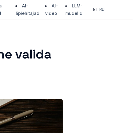
a
AI-
AI-
LLM-
ET
·
RU
d
äpiehitajad
video
mudelid
ne valida