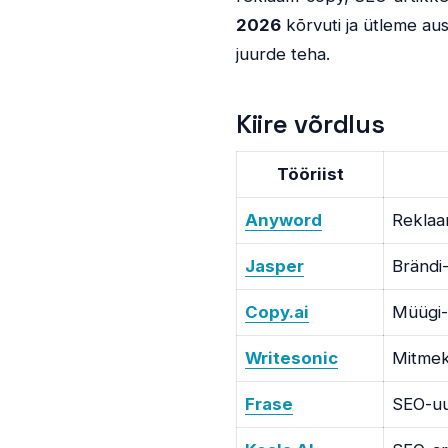
2026
kõrvuti ja ütleme aus
juurde teha.
Kiire võrdlus
Tööriist
Anyword
Reklaa
Jasper
Brändi-
Copy.ai
Müügi-
Writesonic
Mitmek
Frase
SEO-uur