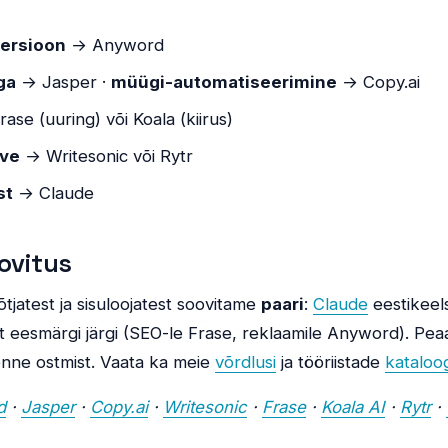
versioon
→ Anyword
ga
→ Jasper ·
müügi-automatiseerimine
→ Copy.ai
ase (uuring) või Koala (kiirus)
rve
→ Writesonic või Rytr
st
→ Claude
ovitus
tjatest ja sisuloojatest soovitame
paari
:
Claude
eestikeels
ist eesmärgi järgi (SEO-le Frase, reklaamile Anyword). Pea
enne ostmist. Vaata ka meie
võrdlusi
ja tööriistade
kataloo
d
·
Jasper
·
Copy.ai
·
Writesonic
·
Frase
·
Koala AI
·
Rytr
·