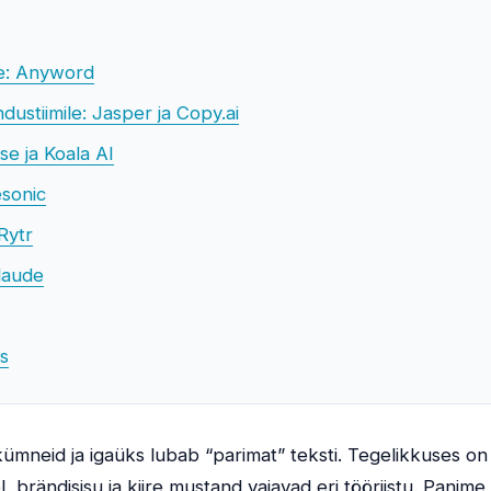
e: Anyword
dustiimile: Jasper ja Copy.ai
se ja Koala AI
esonic
Rytr
Claude
us
kümneid ja igaüks lubab “parimat” teksti. Tegelikkuses on i
 brändisisu ja kiire mustand vajavad eri tööriistu. Panime