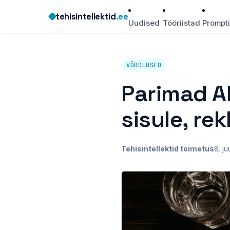
Skip
tehisintellektid
.ee
to
Uudised
Tööriistad
Prompt
content
VÕRDLUSED
Parimad AI
sisule, re
Tehisintellektid toimetus
8. ju