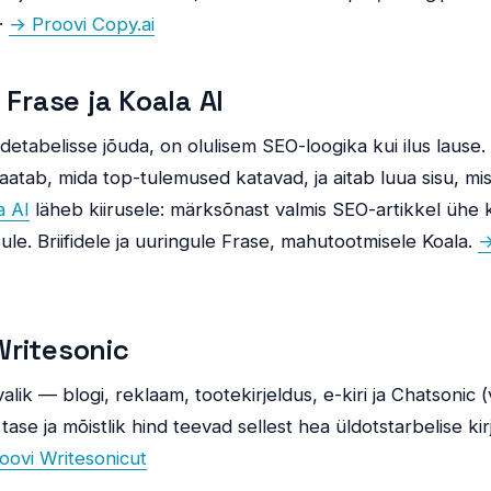
·
→ Proovi Copy.ai
 Frase ja Koala AI
detabelisse jõuda, on olulisem SEO-loogika kui ilus lause.
vaatab, mida top-tulemused katavad, ja aitab luua sisu, 
a AI
läheb kiirusele: märksõnast valmis SEO-artikkel ühe kl
isule. Briifidele ja uuringule Frase, mahutootmisele Koala.
→
ritesonic
alik — blogi, reklaam, tootekirjeldus, e-kiri ja Chatsonic 
ase ja mõistlik hind teevad sellest hea üldotstarbelise kir
oovi Writesonicut