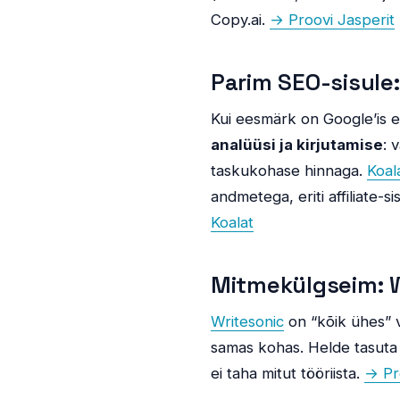
Copy.ai.
→ Proovi Jasperit
Parim SEO-sisule:
Kui eesmärk on Google’is e
analüüsi ja kirjutamise
: 
taskukohase hinnaga.
Koal
andmetega, eriti affiliate-s
Koalat
Mitmekülgseim: W
Writesonic
on “kõik ühes” v
samas kohas. Helde tasuta t
ei taha mitut tööriista.
→ Pr