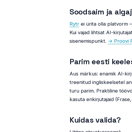
Soodsaim ja algaj
Rytr
ei ürita olla platvorm 
Kui vajad lihtsat AI-kirjut
sisenemispunkt.
→ Proovi R
Parim eesti keele
Aus märkus: enamik AI-kirj
treenitud ingliskeelsetel a
turu parim. Praktiline töövo
kasuta erikirjutajaid (Frase
Kuidas valida?