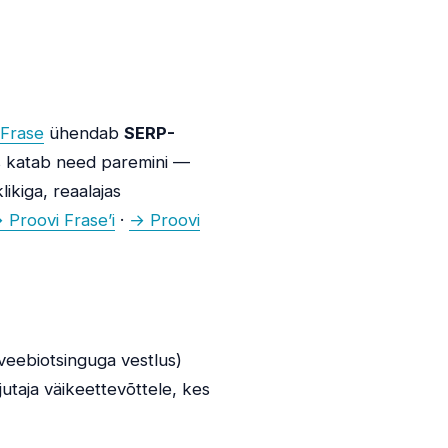
Frase
ühendab
SERP-
mis katab need paremini —
ikiga, reaalajas
 Proovi Frase’i
·
→ Proovi
(veebiotsinguga vestlus)
jutaja väikeettevõttele, kes