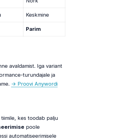
Nõrk
u
Keskmine
Parim
nne avaldamist. Iga variant
formance-turundajale ja
aame.
→ Proovi Anywordi
imile, kes toodab palju
seerimise
poole
essi automatiseerimisele