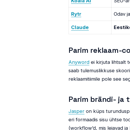
Koala AI
SEO-art
Rytr
Odav j
Claude
Eestik
Parim reklaam-c
Anyword
ei kirjuta lihtsalt
saab tulemuslikkuse skoori
reklaamitiimile pole see s
Parim brändi- ja 
Jasper
on küps turunduspla
eri formaadis sisu ühtse to
(workflow’d, mis leiavad ja