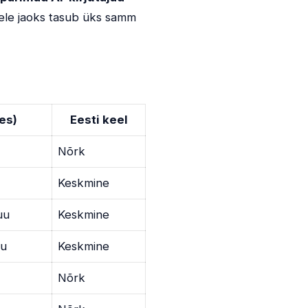
keele jaoks tasub üks samm
es)
Eesti keel
Nõrk
Keskmine
uu
Keskmine
uu
Keskmine
Nõrk