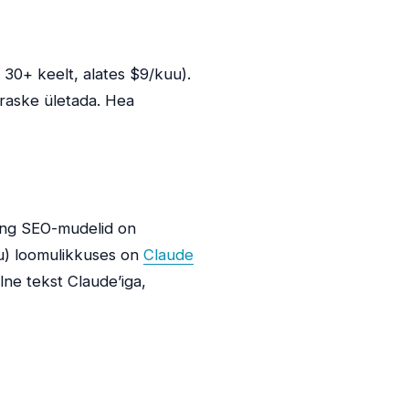
 30+ keelt, alates $9/kuu).
e raske ületada. Hea
ing SEO-mudelid on
isu) loomulikkuses on
Claude
elne tekst Claude’iga,