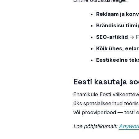
Lihtne otsustusreegel:
Reklaam ja kon
Brändisisu tiimi
SEO-artiklid
→ Fr
Kõik ühes, eela
Eestikeelne tek
Eesti kasutaja so
Enamikule Eesti väikeettevõ
üks spetsialiseeritud tööri
või prooviperiood — testi 
Loe põhjalikumalt:
Anywor