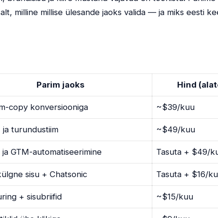
alt, milline millise ülesande jaoks valida — ja miks eesti 
Parim jaoks
Hind (alat
m-copy konversiooniga
~$39/kuu
 ja turundustiim
~$49/kuu
 ja GTM-automatiseerimine
Tasuta + $49/k
ülgne sisu + Chatsonic
Tasuta + $16/k
ing + sisubriifid
~$15/kuu