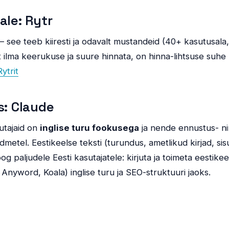
ale: Rytr
— see teeb kiiresti ja odavalt mustandeid (40+ kasutusala,
ajat ilma keerukuse ja suure hinnata, on hinna-lihtsuse suh
ytrit
s: Claude
utajaid on
inglise turu fookusega
ja nende ennustus- n
ndmetel. Eestikeelse teksti (turundus, ametlikud kirjad, s
og paljudele Eesti kasutajatele: kirjuta ja toimeta eestike
, Anyword, Koala) inglise turu ja SEO-struktuuri jaoks.