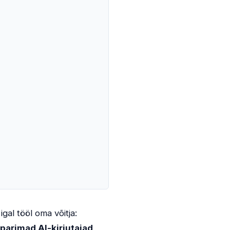
gal tööl oma võitja:
parimad AI-kirjutajad