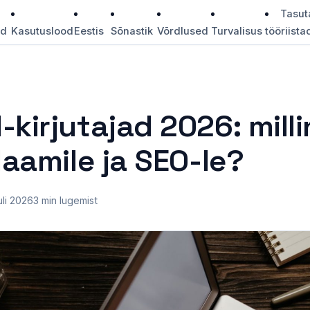
Tasut
id
Kasutuslood
Eestis
Sõnastik
Võrdlused
Turvalisus
tööriista
-kirjutajad 2026: milli
klaamile ja SEO-le?
uli 2026
3 min lugemist