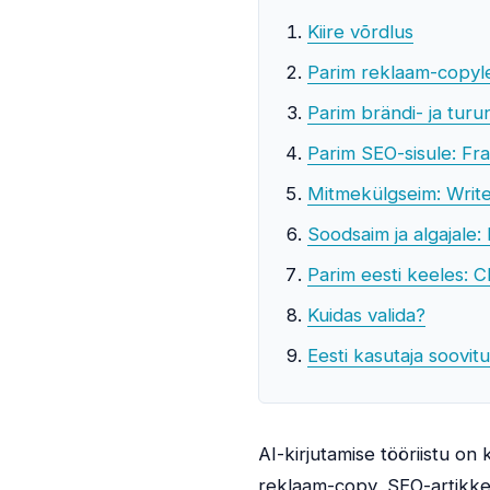
Kiire võrdlus
Parim reklaam-copyl
Parim brändi- ja turun
Parim SEO-sisule: Fra
Mitmekülgseim: Writ
Soodsaim ja algajale: 
Parim eesti keeles: 
Kuidas valida?
Eesti kasutaja soovit
AI-kirjutamise tööriistu on 
reklaam-copy, SEO-artikkel,