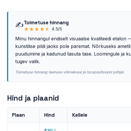
Toimetuse hinnang
✍️
★
★
★
★
★
4.5/5
Minu hinnangul endiselt visuaalse kvaliteedi etalon 
kunstilise pildi jaoks pole paremat. Nõrkuseks ametl
puudumine ja kadunud tasuta tase. Loomingule ja ku
tugev valik.
Toimetuse hinnang teenuse võimekuse ja turupositsiooni põhjal.
Hind ja plaanid
Plaan
Hind
Kellele
$10 /