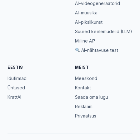
AI-videogeneraatorid
AI-muusika
AI-pikslikunst
Suured keelemudelid (LLM)
Milline AI?
AI-nähtavuse test
EESTIS
MEIST
Idufirmad
Meeskond
Üritused
Kontakt
KrattAI
Saada oma lugu
Reklaam
Privaatsus