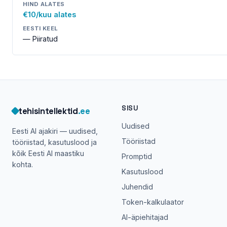
HIND ALATES
€10/kuu alates
EESTI KEEL
— Piiratud
SISU
tehisintellektid
.ee
Uudised
Eesti AI ajakiri — uudised,
Tööriistad
tööriistad, kasutuslood ja
kõik Eesti AI maastiku
Promptid
kohta.
Kasutuslood
Juhendid
Token-kalkulaator
AI-äpiehitajad