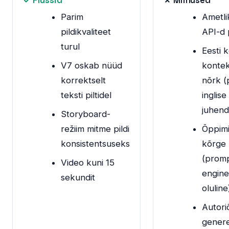
✓ Plussid
✗ Miinused
Parim
Ametli
pildikvaliteet
API-d 
turul
Eesti 
V7 oskab nüüd
kontek
korrektselt
nõrk 
teksti piltidel
inglise
juhend
Storyboard-
režiim mitme pildi
Õppim
konsistentsuseks
kõrge
(prom
Video kuni 15
engine
sekundit
oluline
Autori
genere