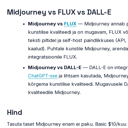
Midjourney vs FLUX vs DALL-E
Midjourney vs
FLUX
— Midjourney annab 
kunstilise kvaliteedi ja on mugavam, FLUX v
teksti piltidel ja self-host paindlikkuses (API
kaalud). Puhtale kunstile Midjourney, arendaj
integratsioonile FLUX.
Midjourney vs DALL-E
— DALL-E on integr
ChatGPT-sse
ja lihtsam kasutada, Midjourne
kõrgema kunstilise kvaliteedi. Mugavusele 
kvaliteedile Midjourney.
Hind
Tasuta taset Midjourney enam ei paku. Basic $10/kuu