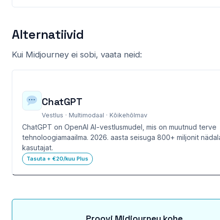
Alternatiivid
Kui Midjourney ei sobi, vaata neid:
ChatGPT
Vestlus · Multimodaal · Kõikehõlmav
ChatGPT on OpenAI AI-vestlusmudel, mis on muutnud terve
tehnoloogiamaailma. 2026. aasta seisuga 800+ miljonit nädal
kasutajat.
Tasuta + €20/kuu Plus
Proovi Midjourney kohe