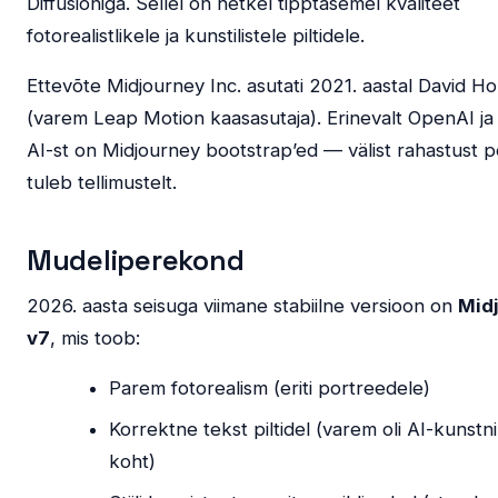
Diffusioniga. Sellel on hetkel tipptasemel kvaliteet
fotorealistlikele ja kunstilistele piltidele.
Ettevõte Midjourney Inc. asutati 2021. aastal David Hol
(varem Leap Motion kaasasutaja). Erinevalt OpenAI ja 
AI-st on Midjourney bootstrap’ed — välist rahastust p
tuleb tellimustelt.
Mudeliperekond
2026. aasta seisuga viimane stabiilne versioon on
Mid
v7
, mis toob:
Parem fotorealism (eriti portreedele)
Korrektne tekst piltidel (varem oli AI-kunstn
koht)