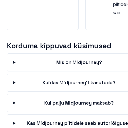
piltidel
saa
Korduma kippuvad küsimused
Mis on Midjourney?
Kuidas Midjourney't kasutada?
Kui palju Midjourney maksab?
Kas Midjourney piltidele saab autoriõigus