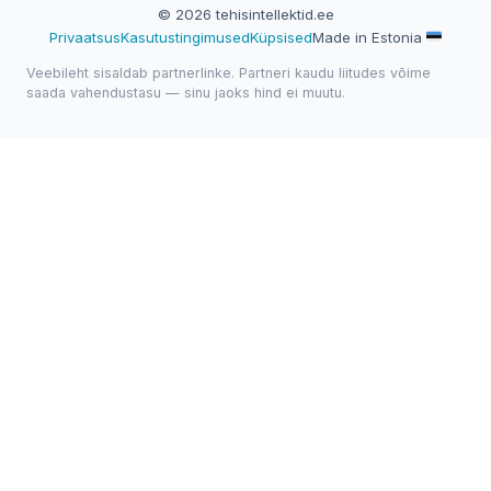
© 2026 tehisintellektid.ee
Privaatsus
Kasutustingimused
Küpsised
Made in Estonia
Veebileht sisaldab partnerlinke. Partneri kaudu liitudes võime
saada vahendustasu — sinu jaoks hind ei muutu.