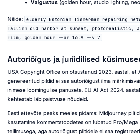
Valgustus
(golden hour, studio lighting, ne
Näide:
elderly Estonian fisherman repairing net
Tallinn old harbor at sunset, photorealistic, 3
film, golden hour --ar 16:9 --v 7
Autoriõigus ja juriidilised küsimuse
USA Copyright Office on otsustanud 2023. aastal, et 
genereeritud pildid ei saa autoriõigust ilma märkimisv
inimese loomingulise panuseta. EU AI Act 2024. aastal
kehtestab läbipaistvuse nõudeid.
Eesti ettevõte peaks meeles pidama: Midjourney pilti
kasutamine kommertstoodetes on lubatud Pro/Mega
tellimusega, aga autoriõigust piltidele ei saa registreer