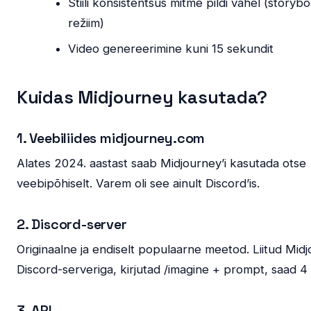
Stiili konsistentsus mitme pildi vahel (storyb
režiim)
Video genereerimine kuni 15 sekundit
Kuidas Midjourney kasutada?
1. Veebiliides midjourney.com
Alates 2024. aastast saab Midjourney’i kasutada otse
veebipõhiselt. Varem oli see ainult Discord’is.
2. Discord-server
Originaalne ja endiselt populaarne meetod. Liitud Mid
Discord-serveriga, kirjutad /imagine + prompt, saad 4 v
3. API