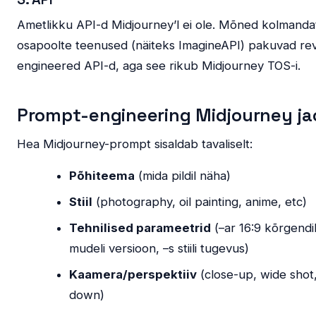
Ametlikku API-d Midjourney’l ei ole. Mõned kolmanda
osapoolte teenused (näiteks ImagineAPI) pakuvad re
engineered API-d, aga see rikub Midjourney TOS-i.
Prompt-engineering Midjourney ja
Hea Midjourney-prompt sisaldab tavaliselt:
Põhiteema
(mida pildil näha)
Stiil
(photography, oil painting, anime, etc)
Tehnilised parameetrid
(–ar 16:9 kõrgendi
mudeli versioon, –s stiili tugevus)
Kaamera/perspektiiv
(close-up, wide shot
down)