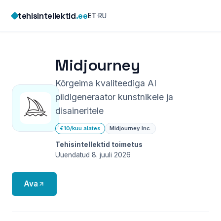
Skip
tehisintellektid
.ee
ET
·
RU
to
content
Midjourney
Kõrgeima kvaliteediga AI
pildigeneraator kunstnikele ja
disaineritele
€10/kuu alates
Midjourney Inc.
Tehisintellektid toimetus
Uuendatud 8. juuli 2026
Ava