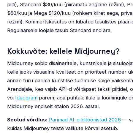
pilti), Standard $30/kuu (piiramatu aeglane režiim), P
$60/kuu ja Mega $120/kuu (rohkem kiiret aega, priva
režiim). Kommertskasutus on lubatud tasulistes plaani
Regulaarsele loojale tasub Standard end ära.
Kokkuvõte: kellele Midjourney?
Midjourney sobib disaineritele, kunstnikele ja sisulooja
kelle jaoks visuaalne kvaliteet on prioriteet number ü
annab turu parima kunstilise tulemuse kõige väiksem
Arendajale, kes vajab API-d või täpset teksti piltidel, 
või
Ideogram
parem; aga puhtale ilule ja loomingule o
Midjourney endiselt etalon 2026. aastal.
Seotud võrdlus:
Parimad AI-pilditööriistad 2026
— va
kuidas Midjourney teiste valikute kõrval asetub.