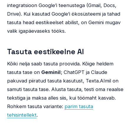
integratsioon Google’i teenustega (Gmail, Docs,
Drive). Kui kasutad Google’i ökosüsteemi ja tahad
tasuta head eestikeelset abilist, on Gemini mugav
valik igapäevaseks tööks.
Tasuta eestikeelne AI
Kõiki nelja saab tasuta proovida. Kõige heldem
tasuta tase on
Geminil
; ChatGPT ja Claude
pakuvad piiratud tasuta kasutust, Texta.AImil on
samuti tasuta tase. Alusta tasuta, testi oma reaalse
tekstiga ja maksa alles siis, kui töömaht kasvab.
Rohkem tasuta variante:
parim tasuta
tehisintellekt
.