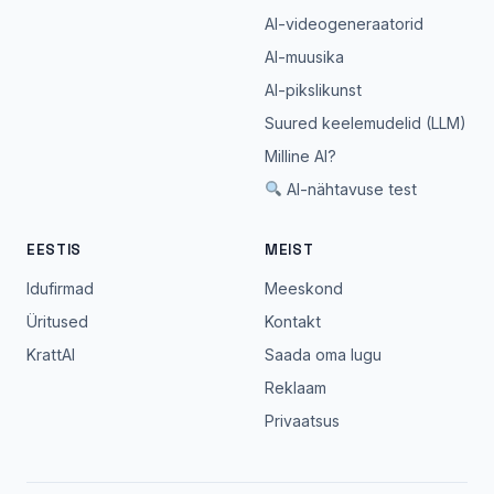
AI-videogeneraatorid
AI-muusika
AI-pikslikunst
Suured keelemudelid (LLM)
Milline AI?
AI-nähtavuse test
EESTIS
MEIST
Idufirmad
Meeskond
Üritused
Kontakt
KrattAI
Saada oma lugu
Reklaam
Privaatsus