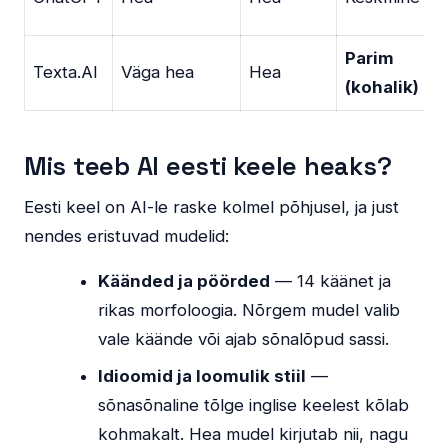
(
Parim
Texta.AI
Väga hea
Hea
(kohalik)
Mis teeb AI eesti keele heaks?
Eesti keel on AI-le raske kolmel põhjusel, ja just
nendes eristuvad mudelid:
Käänded ja pöörded
— 14 käänet ja
rikas morfoloogia. Nõrgem mudel valib
vale käände või ajab sõnalõpud sassi.
Idioomid ja loomulik stiil
—
sõnasõnaline tõlge inglise keelest kõlab
kohmakalt. Hea mudel kirjutab nii, nagu