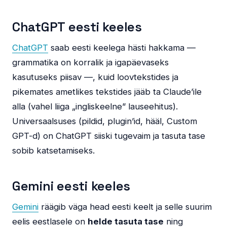
ChatGPT eesti keeles
ChatGPT
saab eesti keelega hästi hakkama —
grammatika on korralik ja igapäevaseks
kasutuseks piisav —, kuid loovtekstides ja
pikemates ametlikes tekstides jääb ta Claude’ile
alla (vahel liiga „ingliskeelne” lauseehitus).
Universaalsuses (pildid, plugin’id, hääl, Custom
GPT-d) on ChatGPT siiski tugevaim ja tasuta tase
sobib katsetamiseks.
Gemini eesti keeles
Gemini
räägib väga head eesti keelt ja selle suurim
eelis eestlasele on
helde tasuta tase
ning