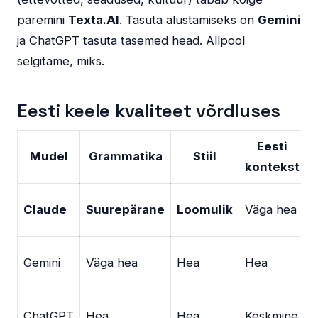
paremini
Texta.AI
. Tasuta alustamiseks on
Gemini
ja ChatGPT tasuta tasemed head. Allpool
selgitame, miks.
Eesti keele kvaliteet võrdluses
Eesti
Mudel
Grammatika
Stiil
kontekst
Claude
Suurepärane
Loomulik
Väga hea
(
Gemini
Väga hea
Hea
Hea
(
ChatGPT
Hea
Hea
Keskmine