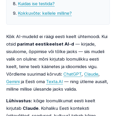
Kuidas ise testida?
Kokkuvõte: kellele milline?
Kõik AI-mudelid ei räägi eesti keelt ühtemoodi. Kui
otsid
parimat eestikeelset AI-d
— kirjade,
sisuloome, õppimise või tõlke jaoks — siis mudeli
valik on oluline: mõni kirjutab loomulikku eesti
keelt, teine teeb käänetes ja idioomides vigu.
Võrdleme suurimad kõrvuti:
ChatGPT
,
Claude
,
Gemini
ja Eesti oma
Texta.AI
— ning ütleme ausalt,
milline millise ülesande jaoks valida.
Lühivastus:
kõige loomulikumat eesti keelt
kirjutab
Claude
. Kohaliku Eesti konteksti
(ettevõtted, seadused, kultuur) tabab kõige