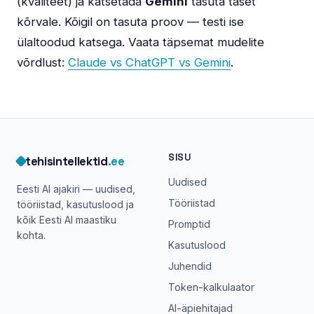
(kvaliteet) ja katsetada
Gemini
tasuta taset
kõrvale. Kõigil on tasuta proov — testi ise
ülaltoodud katsega. Vaata täpsemat mudelite
võrdlust:
Claude vs ChatGPT vs Gemini
.
SISU
tehisintellektid
.ee
Uudised
Eesti AI ajakiri — uudised,
Tööriistad
tööriistad, kasutuslood ja
kõik Eesti AI maastiku
Promptid
kohta.
Kasutuslood
Juhendid
Token-kalkulaator
AI-äpiehitajad