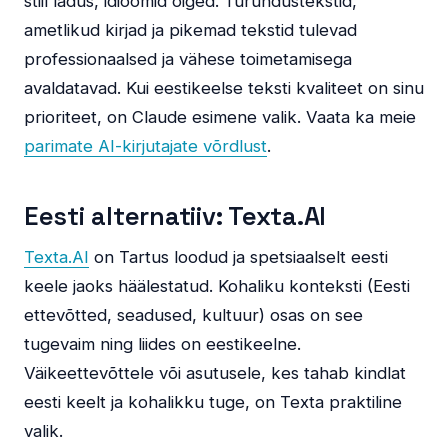
stiil ladus, idioomid õiged. Turundustekstid,
ametlikud kirjad ja pikemad tekstid tulevad
professionaalsed ja vähese toimetamisega
avaldatavad. Kui eestikeelse teksti kvaliteet on sinu
prioriteet, on Claude esimene valik. Vaata ka meie
parimate AI-kirjutajate võrdlust
.
Eesti alternatiiv: Texta.AI
Texta.AI
on Tartus loodud ja spetsiaalselt eesti
keele jaoks häälestatud. Kohaliku konteksti (Eesti
ettevõtted, seadused, kultuur) osas on see
tugevaim ning liides on eestikeelne.
Väikeettevõttele või asutusele, kes tahab kindlat
eesti keelt ja kohalikku tuge, on Texta praktiline
valik.