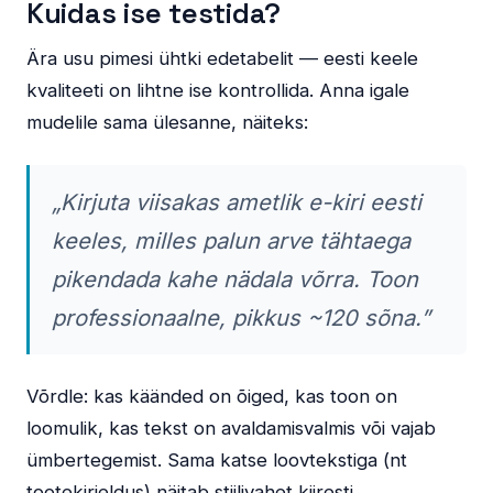
Kuidas ise testida?
Ära usu pimesi ühtki edetabelit — eesti keele
kvaliteeti on lihtne ise kontrollida. Anna igale
mudelile sama ülesanne, näiteks:
„Kirjuta viisakas ametlik e-kiri eesti
keeles, milles palun arve tähtaega
pikendada kahe nädala võrra. Toon
professionaalne, pikkus ~120 sõna.”
Võrdle: kas käänded on õiged, kas toon on
loomulik, kas tekst on avaldamisvalmis või vajab
ümbertegemist. Sama katse loovtekstiga (nt
tootekirjeldus) näitab stiilivahet kiiresti.