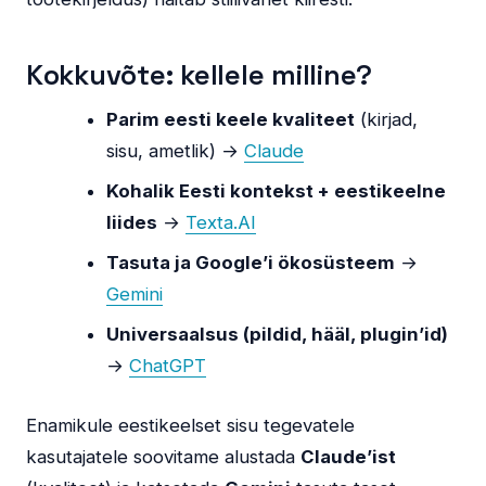
Kokkuvõte: kellele milline?
Parim eesti keele kvaliteet
(kirjad,
sisu, ametlik) →
Claude
Kohalik Eesti kontekst + eestikeelne
liides
→
Texta.AI
Tasuta ja Google’i ökosüsteem
→
Gemini
Universaalsus (pildid, hääl, plugin’id)
→
ChatGPT
Enamikule eestikeelset sisu tegevatele
kasutajatele soovitame alustada
Claude’ist