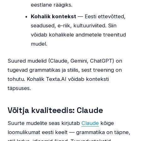
eestlane räägiks.
Kohalik kontekst
— Eesti ettevõtted,
seadused, e-riik, kultuuriviited. Siin
võidab kohalikele andmetele treenitud
mudel.
Suured mudelid (Claude, Gemini, ChatGPT) on
tugevad grammatikas ja stiilis, sest treening on
tohutu. Kohalik Texta.AI võidab konteksti
täpsuses.
Võitja kvaliteedis: Claude
Suurte mudelite seas kirjutab
Claude
kõige
loomulikumat eesti keelt — grammatika on täpne,