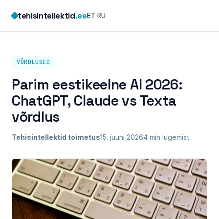
Skip
tehisintellektid
.ee
ET
·
RU
to
content
VÕRDLUSED
Parim eestikeelne AI 2026:
ChatGPT, Claude vs Texta
võrdlus
Tehisintellektid toimetus
15. juuni 2026
4 min lugemist