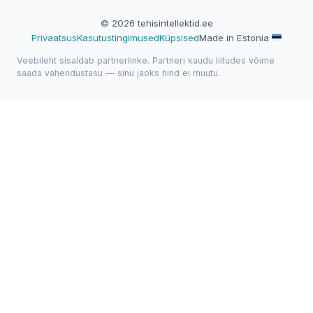
© 2026 tehisintellektid.ee
Privaatsus
Kasutustingimused
Küpsised
Made in Estonia
Veebileht sisaldab partnerlinke. Partneri kaudu liitudes võime
saada vahendustasu — sinu jaoks hind ei muutu.