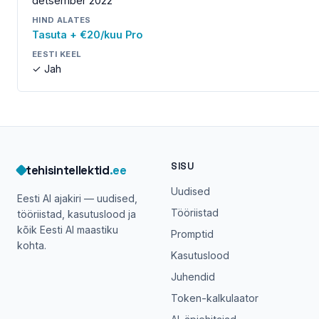
detsember 2022
HIND ALATES
Tasuta + €20/kuu Pro
EESTI KEEL
✓ Jah
SISU
tehisintellektid
.ee
Uudised
Eesti AI ajakiri — uudised,
Tööriistad
tööriistad, kasutuslood ja
kõik Eesti AI maastiku
Promptid
kohta.
Kasutuslood
Juhendid
Token-kalkulaator