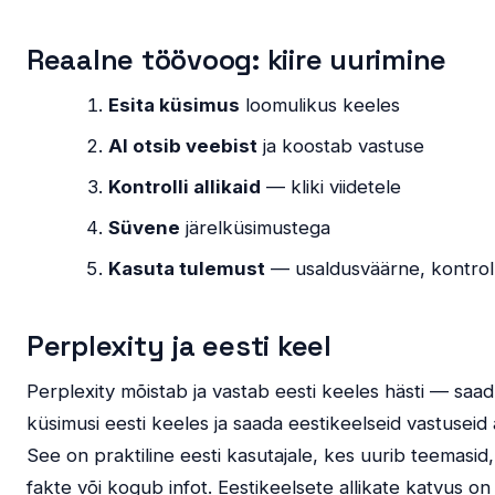
Reaalne töövoog: kiire uurimine
Esita küsimus
loomulikus keeles
AI otsib veebist
ja koostab vastuse
Kontrolli allikaid
— kliki viidetele
Süvene
järelküsimustega
Kasuta tulemust
— usaldusväärne, kontroll
Perplexity ja eesti keel
Perplexity mõistab ja vastab eesti keeles hästi — saad
küsimusi eesti keeles ja saada eestikeelseid vastuseid 
See on praktiline eesti kasutajale, kes uurib teemasid,
fakte või kogub infot. Eestikeelsete allikate katvus on