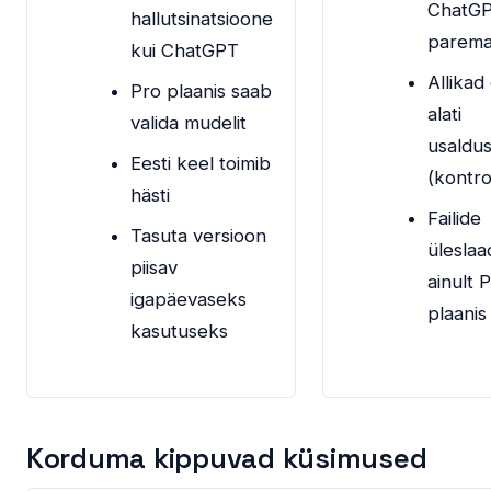
ChatGP
hallutsinatsioone
parem
kui ChatGPT
Allikad 
Pro plaanis saab
alati
valida mudelit
usaldu
Eesti keel toimib
(kontrol
hästi
Failide
Tasuta versioon
üleslaa
piisav
ainult 
igapäevaseks
plaanis
kasutuseks
Korduma kippuvad küsimused