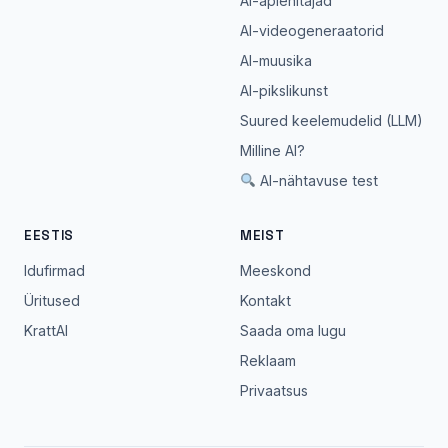
AI-äpiehitajad
AI-videogeneraatorid
AI-muusika
AI-pikslikunst
Suured keelemudelid (LLM)
Milline AI?
AI-nähtavuse test
EESTIS
MEIST
Idufirmad
Meeskond
Üritused
Kontakt
KrattAI
Saada oma lugu
Reklaam
Privaatsus