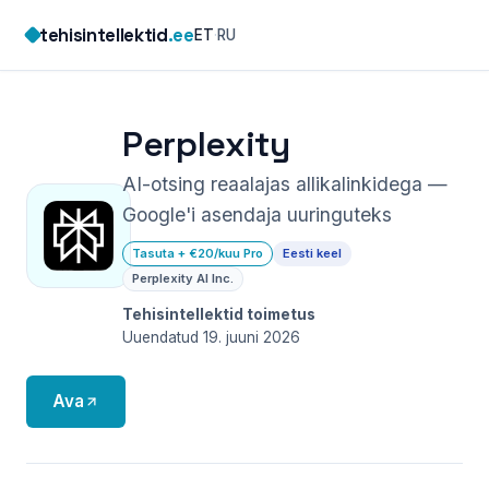
Skip
tehisintellektid
.ee
ET
·
RU
to
content
Perplexity
AI-otsing reaalajas allikalinkidega —
Google'i asendaja uuringuteks
Tasuta + €20/kuu Pro
Eesti keel
Perplexity AI Inc.
Tehisintellektid toimetus
Uuendatud 19. juuni 2026
Ava