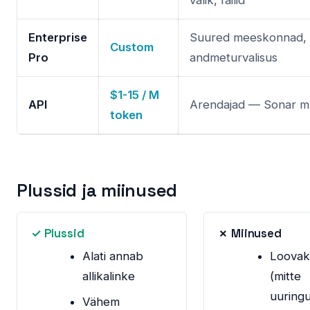
valik, failid
Enterprise
Suured meeskonnad,
Custom
Pro
andmeturvalisus
$1-15 / M
API
Arendajad — Sonar m
token
Plussid ja miinused
✓ Plussid
✗ Miinused
Alati annab
Loovak
allikalinke
(mitte
uuring
Vähem