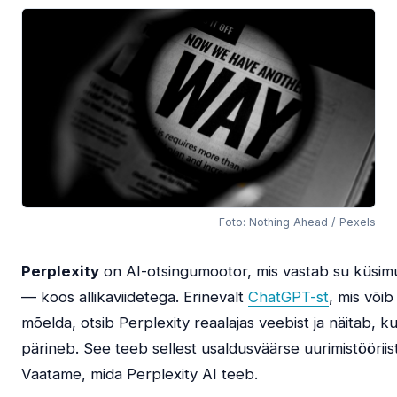
Foto: Nothing Ahead / Pexels
Perplexity
on AI-otsingumootor, mis vastab su küsim
— koos allikaviidetega. Erinevalt
ChatGPT-st
, mis võib 
mõelda, otsib Perplexity reaalajas veebist ja näitab, k
pärineb. See teeb sellest usaldusväärse uurimistööriis
Vaatame, mida Perplexity AI teeb.