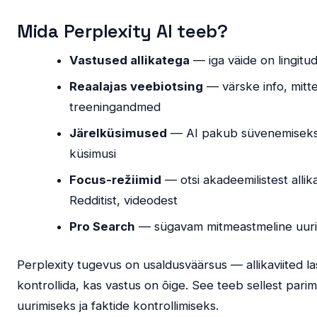
Mida Perplexity AI teeb?
Vastused allikatega
— iga väide on lingitud
Reaalajas veebiotsing
— värske info, mit
treeningandmed
Järelküsimused
— AI pakub süvenemiseks 
küsimusi
Focus-režiimid
— otsi akadeemilistest allik
Redditist, videodest
Pro Search
— sügavam mitmeastmeline uur
Perplexity tugevus on usaldusväärsus — allikaviited l
kontrollida, kas vastus on õige. See teeb sellest parim
uurimiseks ja faktide kontrollimiseks.