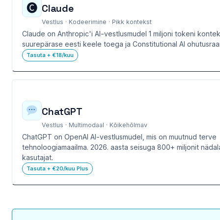
🅒
Claude
Vestlus · Kodeerimine · Pikk kontekst
Claude on Anthropic'i AI-vestlusmudel 1 miljoni tokeni konte
suurepärase eesti keele toega ja Constitutional AI ohutusraa
Tasuta + €18/kuu
ChatGPT
Vestlus · Multimodaal · Kõikehõlmav
ChatGPT on OpenAI AI-vestlusmudel, mis on muutnud terve
tehnoloogiamaailma. 2026. aasta seisuga 800+ miljonit nädal
kasutajat.
Tasuta + €20/kuu Plus