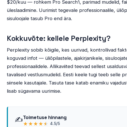
$20/kuu — rohkem Pro Search’i, parimad mudelid, fai
üleslaadimine. Uurimist tegevale professionaalile, üliõp
sisuloojale tasub Pro end ära.
Kokkuvõte: kellele Perplexity?
Perplexity sobib kõigile, kes uurivad, kontrollivad fakt
koguvad infot — üliõpilastele, ajakirjanikele, sisuloojate
professionaalidele. Allikaviited teevad sellest usaldus
tavalised vestlusmudelid. Eesti keele tugi teeb selle pr
siinsele kasutajale. Tasuta tase katab enamiku vajadus
lisab sügavama uurimise.
Toimetuse hinnang
✍️
★
★
★
★
★
4.5/5