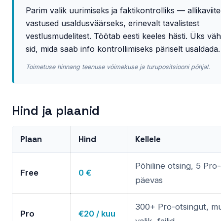
Parim valik uurimiseks ja faktikontrolliks — allikaviit
vastused usaldusväärseks, erinevalt tavalistest
vestlusmudelitest. Töötab eesti keeles hästi. Üks väh
sid, mida saab info kontrollimiseks päriselt usaldada.
Toimetuse hinnang teenuse võimekuse ja turupositsiooni põhjal.
Hind ja plaanid
Plaan
Hind
Kellele
Põhiline otsing, 5 Pro
Free
0 €
päevas
300+ Pro-otsingut, mu
Pro
€20 / kuu