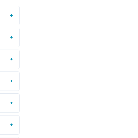
+
+
+
+
+
+