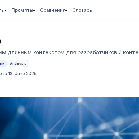
ты
Промпты
Сравнения
Словарь
р
мым длинным контекстом для разработчиков и конт
зык
Anthropic
но 18. June 2026