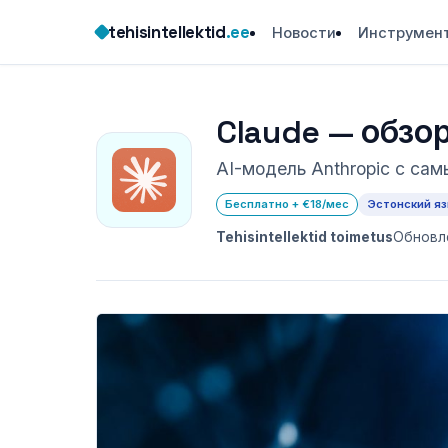
Skip
tehisintellektid
.ee
Новости
Инструмен
to
content
Claude — обзо
AI-модель Anthropic с са
Бесплатно + €18/мес
Эстонский я
Tehisintellektid toimetus
Обновле