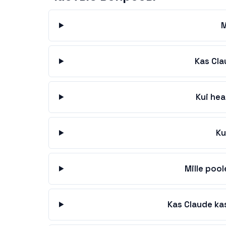
M
Kas Cla
Kui hea
Ku
Mille poo
Kas Claude ka