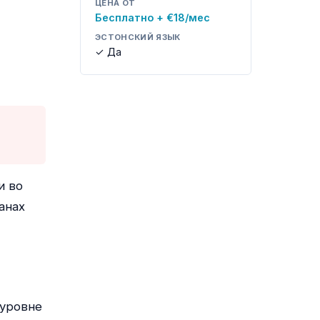
ЦЕНА ОТ
Бесплатно + €18/мес
ЭСТОНСКИЙ ЯЗЫК
✓ Да
и во
анах
 уровне