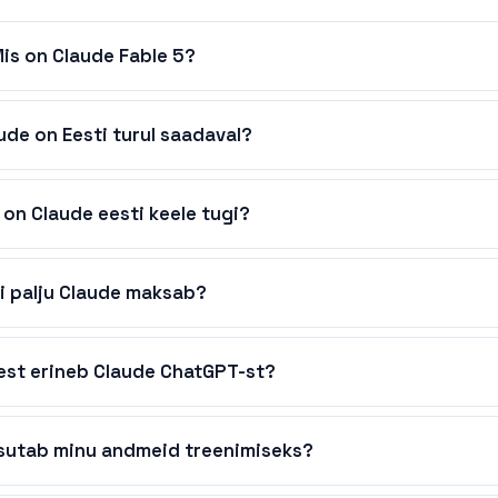
is on Claude Fable 5?
ude on Eesti turul saadaval?
 on Claude eesti keele tugi?
i palju Claude maksab?
lest erineb Claude ChatGPT-st?
sutab minu andmeid treenimiseks?