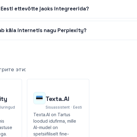
 Eesti ettevõtte jaoks integreerida?
b käia internetis nagu Perplexity?
трите эти:
ity
Texta.AI
 Uuringud
Sisuassistent · Eesti
-
Texta.AI on Tartus
mis
loodud idufirma, mille
astuse
AI-mudel on
ega.
spetsiifiliselt fine-