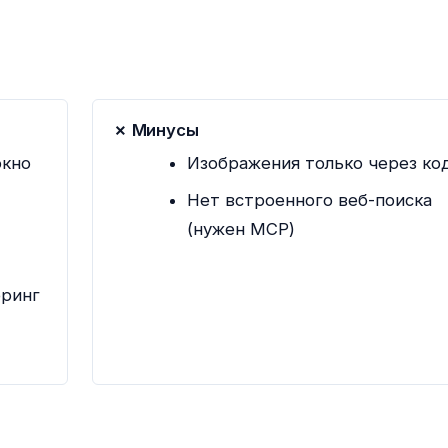
✗ Минусы
окно
Изображения только через ко
Нет встроенного веб-поиска
(нужен MCP)
оринг