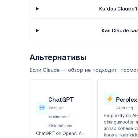
Kuidas Claude'i
Kas Claude saa
Альтернативы
Если Claude — обзор не подходит, посмо
ChatGPT
Perplex
Vestlus ·
AI-otsing ·
Perplexity on AI
Multimodaal ·
otsingumootor, 
Kõikehõlmav
annab kohese v
ChatGPT on OpenAI AI-
koos allikalinkid