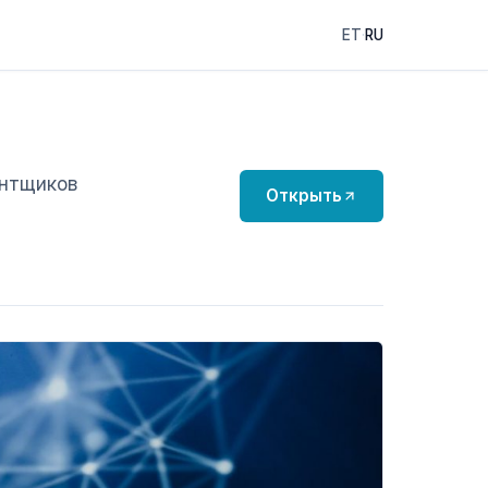
ET
·
RU
ентщиков
Открыть