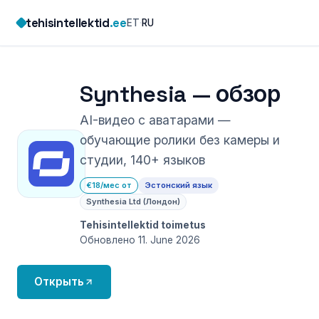
Skip
tehisintellektid
.ee
ET
·
RU
to
content
Synthesia — обзор
AI-видео с аватарами —
обучающие ролики без камеры и
студии, 140+ языков
€18/мес от
Эстонский язык
Synthesia Ltd (Лондон)
Tehisintellektid toimetus
Обновлено 11. June 2026
Открыть