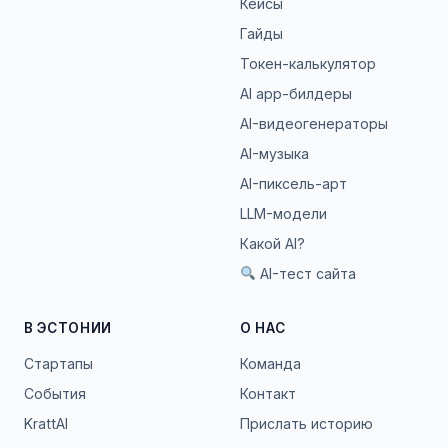
Кейсы
Гайды
Токен-калькулятор
AI app-билдеры
AI-видеогенераторы
AI-музыка
AI-пиксель-арт
LLM-модели
Какой AI?
AI-тест сайта
В ЭСТОНИИ
О НАС
Стартапы
Команда
События
Контакт
KrattAI
Прислать историю