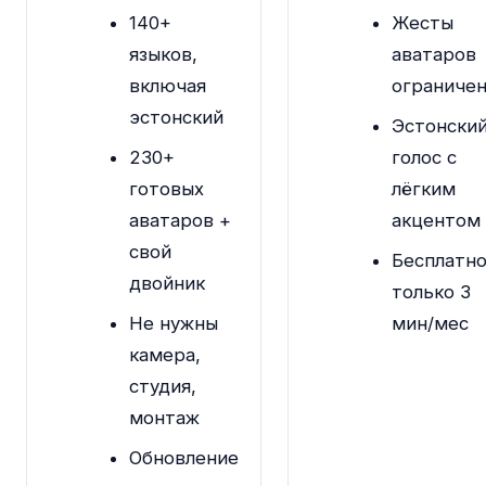
140+
Жесты
языков,
аватаров
включая
ограниче
эстонский
Эстонски
230+
голос с
готовых
лёгким
аватаров +
акцентом
свой
Бесплатн
двойник
только 3
Не нужны
мин/мес
камера,
студия,
монтаж
Обновление