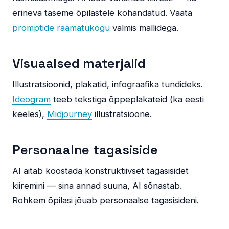
erineva taseme õpilastele kohandatud. Vaata
promptide raamatukogu
valmis mallidega.
Visuaalsed materjalid
Illustratsioonid, plakatid, infograafika tundideks.
Ideogram
teeb tekstiga õppeplakateid (ka eesti
keeles),
Midjourney
illustratsioone.
Personaalne tagasiside
AI aitab koostada konstruktiivset tagasisidet
kiiremini — sina annad suuna, AI sõnastab.
Rohkem õpilasi jõuab personaalse tagasisideni.