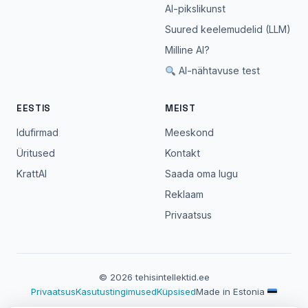
AI-pikslikunst
Suured keelemudelid (LLM)
Milline AI?
AI-nähtavuse test
EESTIS
MEIST
Idufirmad
Meeskond
Üritused
Kontakt
KrattAI
Saada oma lugu
Reklaam
Privaatsus
© 2026 tehisintellektid.ee
Privaatsus
Kasutustingimused
Küpsised
Made in Estonia