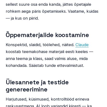
sellest suure osa enda kanda, jättes õpetajale
rohkem aega päris õpetamiseks. Vaatame, kuidas
— ja kus on piirid.
Õppematerjalide koostamine
Konspektid, slaidid, töölehed, näited.
Claude
koostab teemakohase materjali eesti keeles —
anna teema ja klass, saad valmis aluse, mida
kohandada. Säästab tunde ettevalmistust.
Ülesannete ja testide
genereerimine
Harjutused, küsimused, kontrolltööd erineva
raskusastmega. AI loob variandid kiiresti — ka