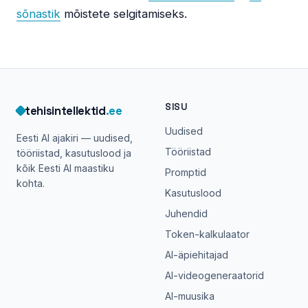
sõnastik
mõistete selgitamiseks.
SISU
tehisintellektid
.ee
Uudised
Eesti AI ajakiri — uudised,
Tööriistad
tööriistad, kasutuslood ja
kõik Eesti AI maastiku
Promptid
kohta.
Kasutuslood
Juhendid
Token-kalkulaator
AI-äpiehitajad
AI-videogeneraatorid
AI-muusika