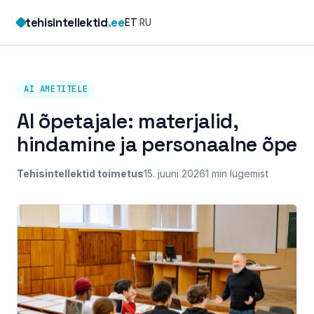
Skip
tehisintellektid
.ee
ET
·
RU
to
content
AI AMETITELE
AI õpetajale: materjalid,
hindamine ja personaalne õpe
Tehisintellektid toimetus
15. juuni 2026
1 min lugemist