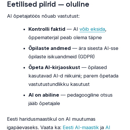
Eetilised piirid — oluline
AI õpetajatöös nõuab vastutust:
Kontrolli faktid
— AI
võib eksida
,
õppematerjal peab olema täpne
Õpilaste andmed
— ära sisesta AI-sse
õpilaste isikuandmeid (GDPR)
Õpeta AI-kirjaoskust
— õpilased
kasutavad AI-d niikuinii; parem õpetada
vastutustundlikku kasutust
AI on abiline
— pedagoogiline otsus
jääb õpetajale
Eesti haridusmaastikul on AI muutumas
igapäevaseks. Vaata ka:
Eesti AI-maastik
ja
AI