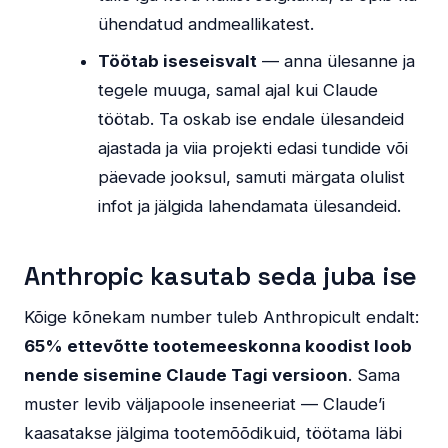
ühendatud andmeallikatest.
Töötab iseseisvalt
— anna ülesanne ja
tegele muuga, samal ajal kui Claude
töötab. Ta oskab ise endale ülesandeid
ajastada ja viia projekti edasi tundide või
päevade jooksul, samuti märgata olulist
infot ja jälgida lahendamata ülesandeid.
Anthropic kasutab seda juba ise
Kõige kõnekam number tuleb Anthropicult endalt:
65% ettevõtte tootemeeskonna koodist loob
nende sisemine Claude Tagi versioon
. Sama
muster levib väljapoole inseneeriat — Claude’i
kaasatakse jälgima tootemõõdikuid, töötama läbi