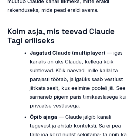
muutub Claude kanali liikmeks, mitte eraldi
rakenduseks, mida pead eraldi avama.
Kolm asja, mis teevad Claude
Tagi eriliseks
Jagatud Claude (multiplayer)
— igas
kanalis on üks Claude, kellega kõik
suhtlevad. Kõik näevad, mille kallal ta
parajasti töötab, ja igaüks saab vestlust
jätkata sealt, kus eelmine pooleli jäi. See
sarnaneb pigem päris tiimikaaslasega kui
privaatse vestlusega.
Õpib ajaga
— Claude jälgib kanali
tegevust ja ehitab konteksti. Sa ei pea
talle iga kord nullist selgitama; ta õpib ka