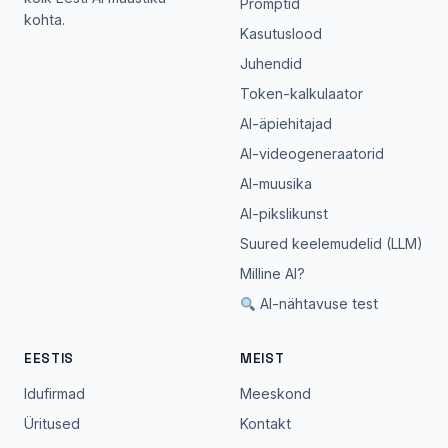
Promptid
kohta.
Kasutuslood
Juhendid
Token-kalkulaator
AI-äpiehitajad
AI-videogeneraatorid
AI-muusika
AI-pikslikunst
Suured keelemudelid (LLM)
Milline AI?
AI-nähtavuse test
EESTIS
MEIST
Idufirmad
Meeskond
Üritused
Kontakt