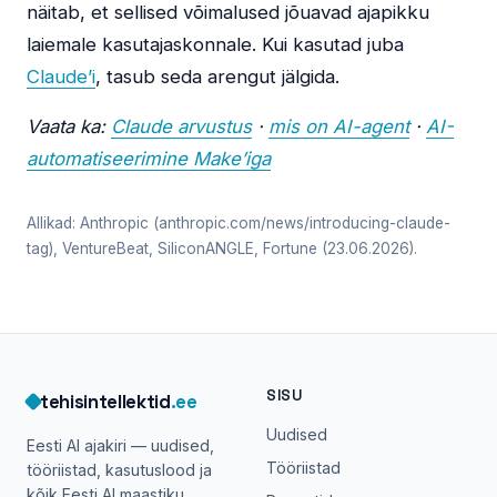
näitab, et sellised võimalused jõuavad ajapikku
laiemale kasutajaskonnale. Kui kasutad juba
Claude’i
, tasub seda arengut jälgida.
Vaata ka:
Claude arvustus
·
mis on AI-agent
·
AI-
automatiseerimine Make’iga
Allikad: Anthropic (anthropic.com/news/introducing-claude-
tag), VentureBeat, SiliconANGLE, Fortune (23.06.2026).
SISU
tehisintellektid
.ee
Uudised
Eesti AI ajakiri — uudised,
Tööriistad
tööriistad, kasutuslood ja
kõik Eesti AI maastiku