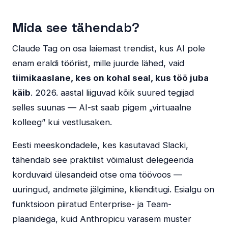
Mida see tähendab?
Claude Tag on osa laiemast trendist, kus AI pole
enam eraldi tööriist, mille juurde lähed, vaid
tiimikaaslane, kes on kohal seal, kus töö juba
käib
. 2026. aastal liiguvad kõik suured tegijad
selles suunas — AI-st saab pigem „virtuaalne
kolleeg” kui vestlusaken.
Eesti meeskondadele, kes kasutavad Slacki,
tähendab see praktilist võimalust delegeerida
korduvaid ülesandeid otse oma töövoos —
uuringud, andmete jälgimine, klienditugi. Esialgu on
funktsioon piiratud Enterprise- ja Team-
plaanidega, kuid Anthropicu varasem muster