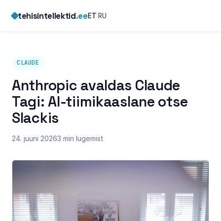
Skip
tehisintellektid
.ee
ET
·
RU
to
content
CLAUDE
Anthropic avaldas Claude
Tagi: AI-tiimikaaslane otse
Slackis
24. juuni 2026
3 min lugemist