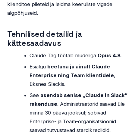
klienditoe pileteid ja leidma keeruliste vigade
algpõhjuseid.
Tehnilised detailid ja
kättesaadavus
Claude Tag töötab mudeliga
Opus 4.8
.
Esialgu
beetana ja ainult Claude
Enterprise ning Team klientidele
,
üksnes Slackis.
See
asendab senise „Claude in Slack”
rakenduse
. Administraatorid saavad üle
minna 30 päeva jooksul; sobivad
Enterprise- ja Team-organisatsioonid
saavad tutvustavad stardikrediidid.