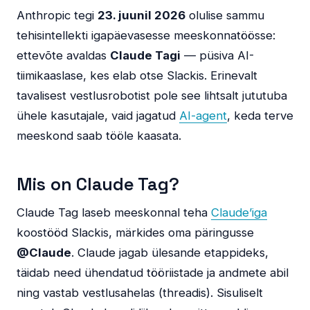
Anthropic tegi
23. juunil 2026
olulise sammu
tehisintellekti igapäevasesse meeskonnatöösse:
ettevõte avaldas
Claude Tagi
— püsiva AI-
tiimikaaslase, kes elab otse Slackis. Erinevalt
tavalisest vestlusrobotist pole see lihtsalt jututuba
ühele kasutajale, vaid jagatud
AI-agent
, keda terve
meeskond saab tööle kaasata.
Mis on Claude Tag?
Claude Tag laseb meeskonnal teha
Claude’iga
koostööd Slackis, märkides oma päringusse
@Claude
. Claude jagab ülesande etappideks,
täidab need ühendatud tööriistade ja andmete abil
ning vastab vestlusahelas (threadis). Sisuliselt