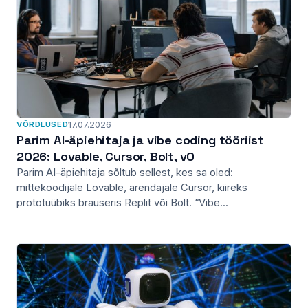
VÕRDLUSED
17.07.2026
Parim AI-äpiehitaja ja vibe coding tööriist
2026: Lovable, Cursor, Bolt, v0
Parim AI-äpiehitaja sõltub sellest, kes sa oled:
mittekoodijale Lovable, arendajale Cursor, kiireks
prototüübiks brauseris Replit või Bolt. “Vibe...