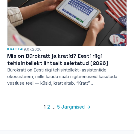
KRATTAI
9.07.2026
Mis on Bürokratt ja kratid? Eesti riigi
tehisintellekt lihtsalt seletatud (2026)
Bürokratt on Eesti riigi tehisintellekti-assistentide
ökosüsteem, mille kaudu saab riigiteenuseid kasutada
vestluse teel — küsid, kratt aitab. “Kratt”...
1
2
…
5
Järgmised →