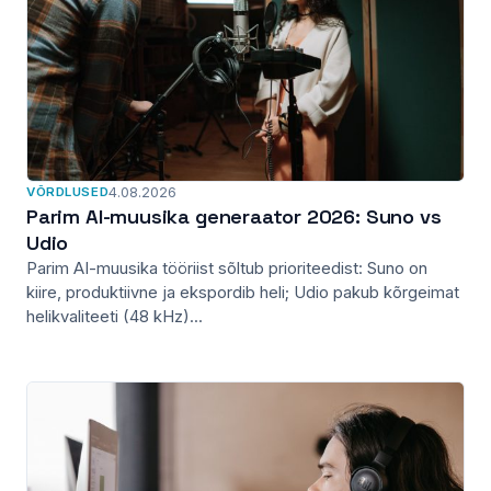
VÕRDLUSED
4.08.2026
Parim AI-muusika generaator 2026: Suno vs
Udio
Parim AI-muusika tööriist sõltub prioriteedist: Suno on
kiire, produktiivne ja ekspordib heli; Udio pakub kõrgeimat
helikvaliteeti (48 kHz)...