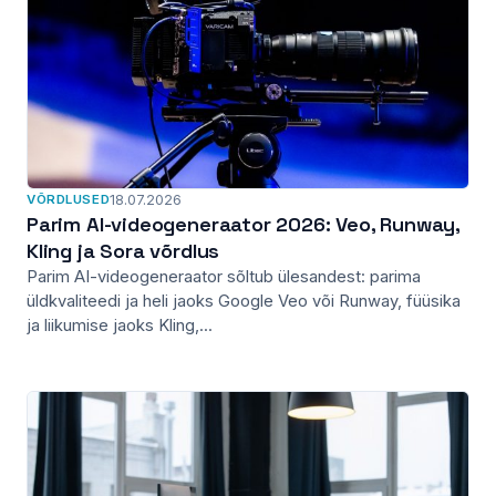
VÕRDLUSED
18.07.2026
Parim AI-videogeneraator 2026: Veo, Runway,
Kling ja Sora võrdlus
Parim AI-videogeneraator sõltub ülesandest: parima
üldkvaliteedi ja heli jaoks Google Veo või Runway, füüsika
ja liikumise jaoks Kling,...