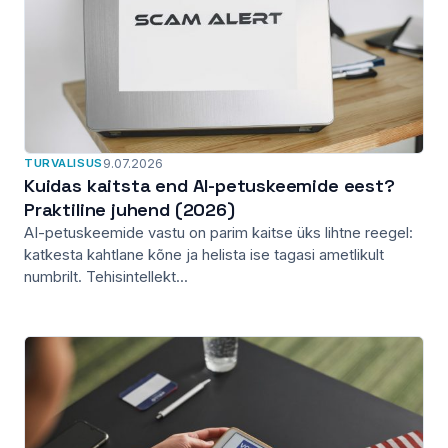
TURVALISUS
9.07.2026
Kuidas kaitsta end AI-petuskeemide eest?
Praktiline juhend (2026)
AI-petuskeemide vastu on parim kaitse üks lihtne reegel:
katkesta kahtlane kõne ja helista ise tagasi ametlikult
numbrilt. Tehisintellekt...