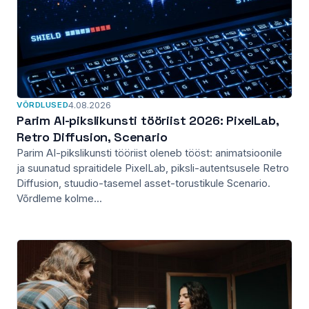
VÕRDLUSED
4.08.2026
Parim AI-pikslikunsti tööriist 2026: PixelLab,
Retro Diffusion, Scenario
Parim AI-pikslikunsti tööriist oleneb tööst: animatsioonile
ja suunatud spraitidele PixelLab, piksli-autentsusele Retro
Diffusion, stuudio-tasemel asset-torustikule Scenario.
Võrdleme kolme...