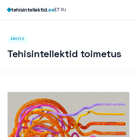
Skip
tehisintellektid
.ee
ET
·
RU
to
content
ARHIIV
Tehisintellektid toimetus