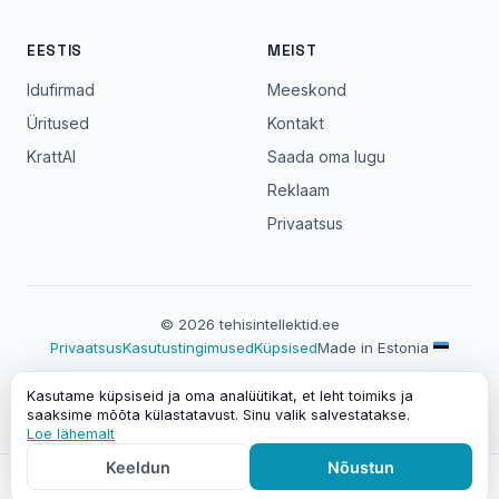
EESTIS
MEIST
Idufirmad
Meeskond
Üritused
Kontakt
KrattAI
Saada oma lugu
Reklaam
Privaatsus
© 2026 tehisintellektid.ee
Privaatsus
Kasutustingimused
Küpsised
Made in Estonia
Veebileht sisaldab partnerlinke. Partneri kaudu liitudes võime
Kasutame küpsiseid ja oma analüütikat, et leht toimiks ja
saada vahendustasu — sinu jaoks hind ei muutu.
saaksime mõõta külastatavust. Sinu valik salvestatakse.
Loe lähemalt
Keeldun
Nõustun
Avaleht
Tööriistad
Võrdlused
Promptid