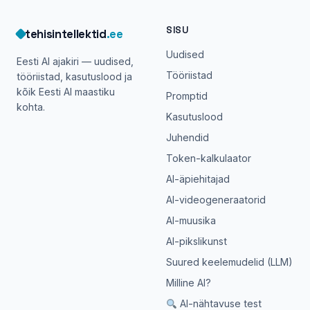
SISU
tehisintellektid
.ee
Uudised
Eesti AI ajakiri — uudised,
Tööriistad
tööriistad, kasutuslood ja
kõik Eesti AI maastiku
Promptid
kohta.
Kasutuslood
Juhendid
Token-kalkulaator
AI-äpiehitajad
AI-videogeneraatorid
AI-muusika
AI-pikslikunst
Suured keelemudelid (LLM)
Milline AI?
AI-nähtavuse test