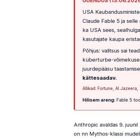
UUENDUS (13.06.2026)
USA Kaubandusministeer
Claude Fable 5 ja sell
ka USA sees, sealhulga
kasutajate kaupa erist
Põhjus: valitsus sai te
küberturbe-võimekuse. 
juurdepääsu taastamise
kättesaadav.
Allikad: Fortune, Al Jazeera
Hilisem areng:
Fable 5 too
Anthropic avaldas 9. juuni
on nn Mythos-klassi mudel