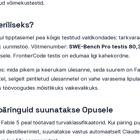
d võimekustestid.
eriliseks?
l tipptasemel pea kõigis testitud valdkondades: tarkvar
lik uurimistöö. Võtmenumber:
SWE-Bench Pro testis 80
sele. FrontierCode testis on edumaa ligi kahekordne.
es: mida pikem ja keerukam ülesanne, seda suurem on F
el, selgelt piiritletud ülesannetel on vahe varasema lipu
s töövoogudes mõistlikuks vaikevalikuks.
 päringuid suunatakse Opusele
 Fable 5 peal töötavad turvaklassifikaatorid. Kui päring 
eli destilleerimist, suunatakse vastus automaatselt Claud