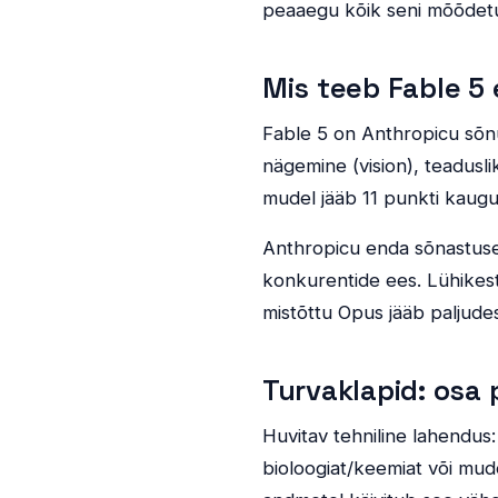
peaaegu kõik seni mõõdetu
Mis teeb Fable 5 
Fable 5 on Anthropicu sõnu
nägemine (vision), teadus
mudel jääb 11 punkti kaugu
Anthropicu enda sõnastus
konkurentide ees. Lühikest
mistõttu Opus jääb paljude
Turvaklapid: osa
Huvitav tehniline lahendus:
bioloogiat/keemiat või mud