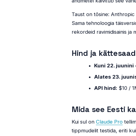
andmetel käivitub see väh
Taust on tõsine: Anthropic
Sama tehnoloogia täisvers
rekordeid ravimidisainis ja
Hind ja kättesaa
Kuni 22. juunini
Alates 23. juuni
API hind:
$10 / 1
Mida see Eesti k
Kui sul on
Claude Pro
telli
tippmudelit testida, eriti 