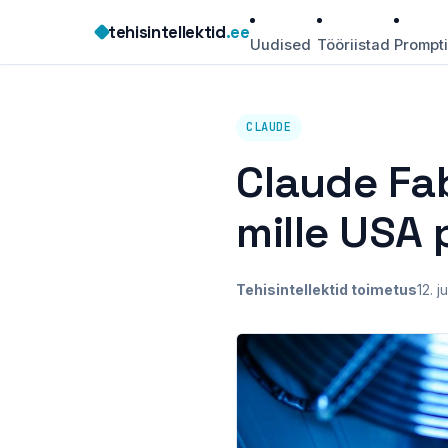
Skip
tehisintellektid
.ee
to
Uudised
Tööriistad
Prompt
content
CLAUDE
Claude Fab
mille USA 
Tehisintellektid toimetus
12. 