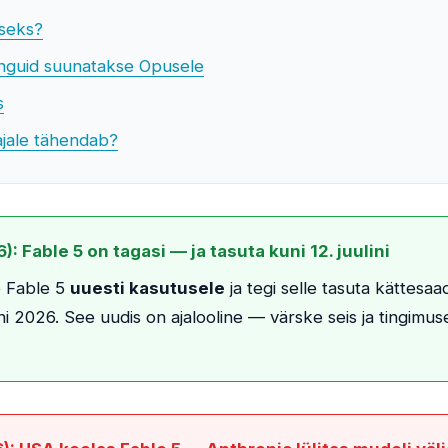
iseks?
inguid suunatakse Opusele
s
ajale tähendab?
 Fable 5 on tagasi — ja tasuta kuni 12. juulini
e Fable 5
uuesti kasutusele
ja tegi selle tasuta kättesaa
ini 2026. See uudis on ajalooline — värske seis ja tingimu