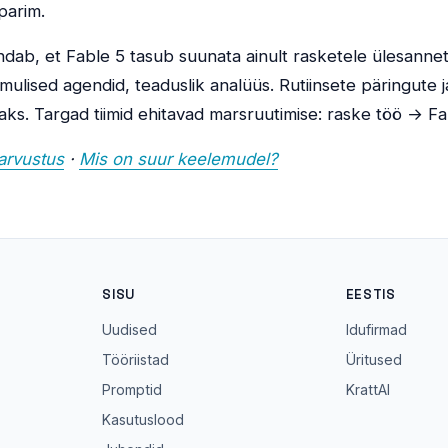
parim.
ndab, et Fable 5 tasub suunata ainult rasketele ülesanne
ulised agendid, teaduslik analüüs. Rutiinsete päringute j
s. Targad tiimid ehitavad marsruutimise: raske töö → Fa
 arvustus
·
Mis on suur keelemudel?
SISU
EESTIS
Uudised
Idufirmad
Tööriistad
Üritused
Promptid
KrattAI
Kasutuslood