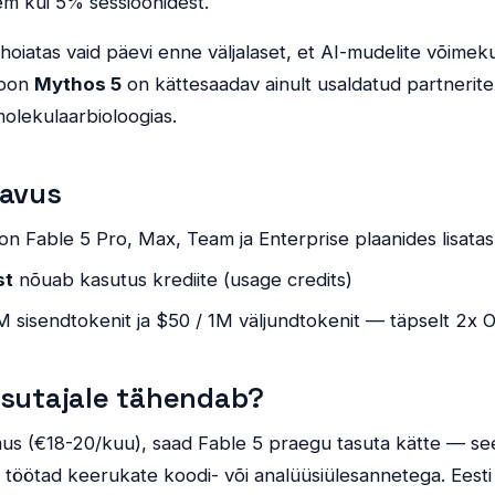
em kui 5% sessioonidest.
 hoiatas vaid päevi enne väljalaset, et AI-mudelite võime
ioon
Mythos 5
on kättesaadav ainult usaldatud partnerit
 molekulaarbioloogias.
davus
on Fable 5 Pro, Max, Team ja Enterprise plaanides lisat
st
nõuab kasutus krediite (usage credits)
M sisendtokenit ja $50 / 1M väljundtokenit — täpselt 2x 
asutajale tähendab?
mus (€18-20/kuu), saad Fable 5 praegu tasuta kätte — se
kui töötad keerukate koodi- või analüüsiülesannetega. Eesti