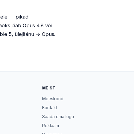
tele — pikad
aoks jääb Opus 4.8 või
ble 5, ülejäänu → Opus.
MEIST
Meeskond
Kontakt
Saada oma lugu
Reklaam