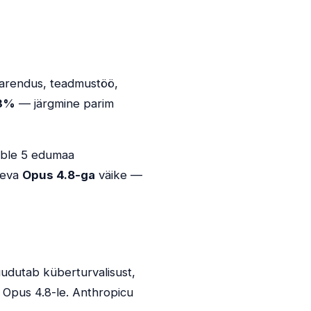
aarendus, teadmustöö,
,3%
— järgmine parim
able 5 edumaa
laeva
Opus 4.8-ga
väike —
puudutab küberturvalisust,
e Opus 4.8-le. Anthropicu