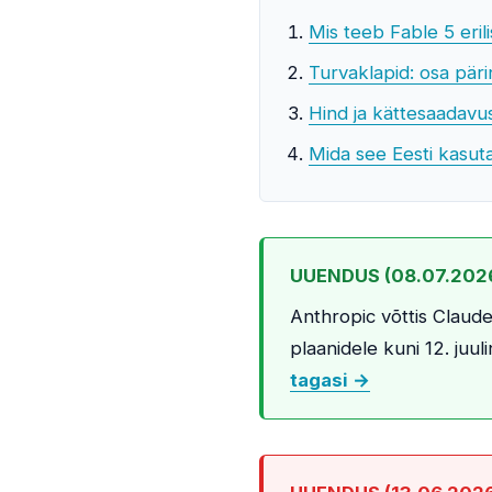
Mis teeb Fable 5 eril
Turvaklapid: osa pär
Hind ja kättesaadavu
Mida see Eesti kasut
UUENDUS (08.07.2026):
Anthropic võttis Claud
plaanidele kuni 12. juul
tagasi →