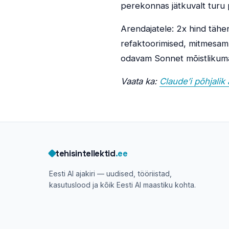
perekonnas jätkuvalt turu 
Arendajatele: 2x hind tähe
refaktoorimised, mitmesamm
odavam Sonnet mõistlikumak
Vaata ka:
Claude’i põhjalik
tehisintellektid
.ee
Eesti AI ajakiri — uudised, tööriistad,
kasutuslood ja kõik Eesti AI maastiku kohta.