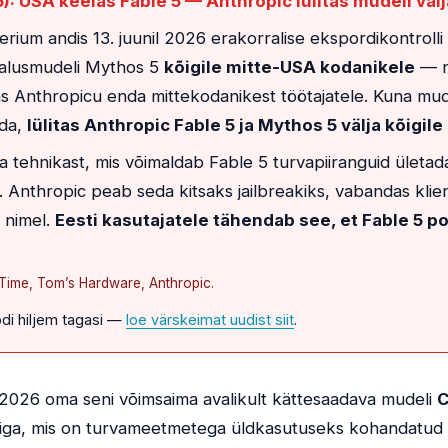
: USA keelas Fable 5 — Anthropic lülitas mudeli välj
ium andis 13. juunil 2026 erakorralise ekspordikontrolli
e alusmudeli Mythos 5
kõigile mitte-USA kodanikele
— ni
s Anthropicu enda mittekodanikest töötajatele. Kuna mud
ada,
lülitas Anthropic Fable 5 ja Mythos 5 välja kõigile
ada tehnikast, mis võimaldab Fable 5 turvapiiranguid ületa
Anthropic peab seda kitsaks jailbreakiks, vabandas klien
 nimel.
Eesti kasutajatele tähendab see, et Fable 5 p
, Time, Tom’s Hardware, Anthropic.
di hiljem tagasi —
loe värskeimat uudist siit
.
l 2026 oma seni võimsaima avalikult kättesaadava mudeli
C
iga, mis on turvameetmetega üldkasutuseks kohandatud 