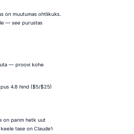
kus on muutumas ohtlikuks.
ele — see purustas
asuta — proovi kohe
Opus 4.8 hind ($5/$25)
e on parim hetk uut
 keele tase on Claude’i