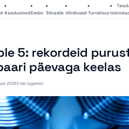
Tasut
id
Kasutuslood
Eestis
Sõnastik
Võrdlused
Turvalisus
tööriista
le 5: rekordeid purus
paari päevaga keelas
juuni 2026
3 min lugemist