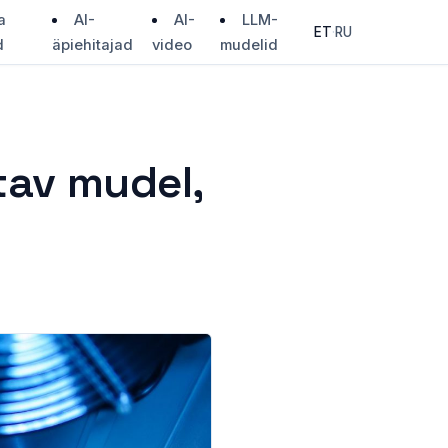
a
AI-
AI-
LLM-
ET
·
RU
d
äpiehitajad
video
mudelid
tav mudel,