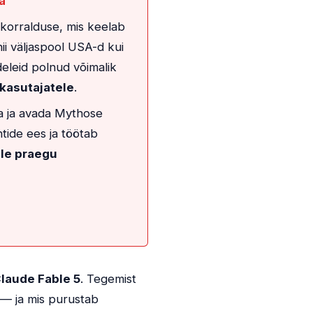
a
 korralduse, mis keelab
i väljaspool USA-d kui
eleid polnud võimalik
 kasutajatele
.
da ja avada Mythose
tide ees ja töötab
ole praegu
laude Fable 5
. Tegemist
— ja mis purustab