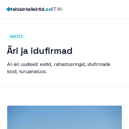
Skip
tehisintellektid
.ee
ET
·
RU
to
content
ARHIIV
Äri ja idufirmad
AI-äri uudised: exitid, rahastusringid, idufirmade
lood, turuanalüüs.