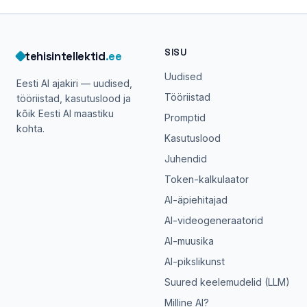
SISU
tehisintellektid
.ee
Uudised
Eesti AI ajakiri — uudised,
Tööriistad
tööriistad, kasutuslood ja
kõik Eesti AI maastiku
Promptid
kohta.
Kasutuslood
Juhendid
Token-kalkulaator
AI-äpiehitajad
AI-videogeneraatorid
AI-muusika
AI-pikslikunst
Suured keelemudelid (LLM)
Milline AI?