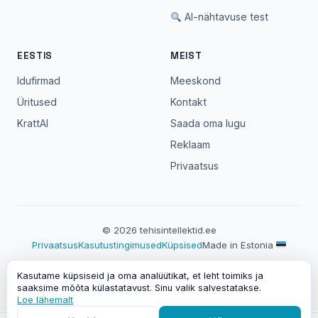
AI-nähtavuse test
EESTIS
MEIST
Idufirmad
Meeskond
Üritused
Kontakt
KrattAI
Saada oma lugu
Reklaam
Privaatsus
© 2026 tehisintellektid.ee
Privaatsus
Kasutustingimused
Küpsised
Made in Estonia
Veebileht sisaldab partnerlinke. Partneri kaudu liitudes võime
Kasutame küpsiseid ja oma analüütikat, et leht toimiks ja
saada vahendustasu — sinu jaoks hind ei muutu.
saaksime mõõta külastatavust. Sinu valik salvestatakse.
Loe lähemalt