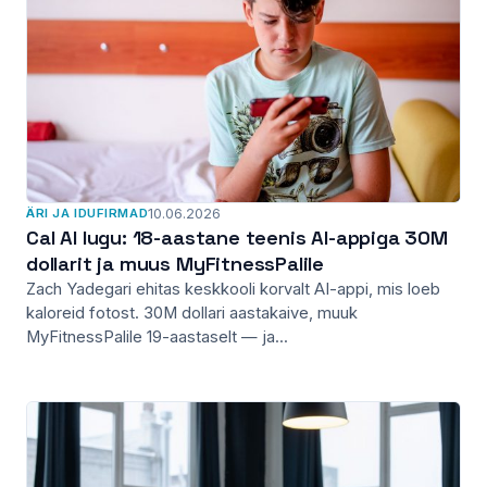
ÄRI JA IDUFIRMAD
10.06.2026
Cal AI lugu: 18-aastane teenis AI-appiga 30M
dollarit ja muus MyFitnessPalile
Zach Yadegari ehitas keskkooli korvalt AI-appi, mis loeb
kaloreid fotost. 30M dollari aastakaive, muuk
MyFitnessPalile 19-aastaselt — ja...