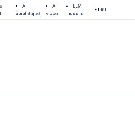
a
AI-
AI-
LLM-
ET
·
RU
d
äpiehitajad
video
mudelid