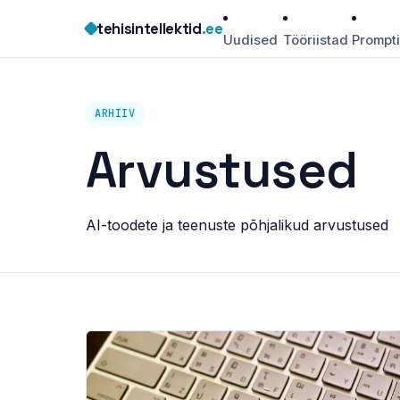
Skip
tehisintellektid
.ee
to
Uudised
Tööriistad
Prompt
content
ARHIIV
Arvustused
AI-toodete ja teenuste põhjalikud arvustused