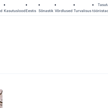
Tasut
id
Kasutuslood
Eestis
Sõnastik
Võrdlused
Turvalisus
tööriista