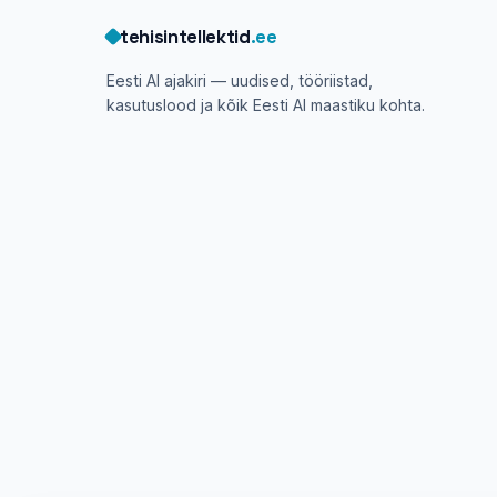
tehisintellektid
.ee
Eesti AI ajakiri — uudised, tööriistad,
kasutuslood ja kõik Eesti AI maastiku kohta.