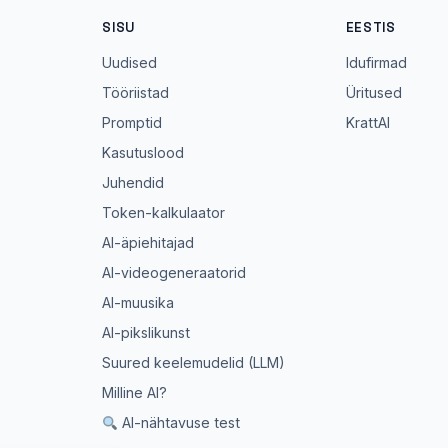
SISU
EESTIS
Uudised
Idufirmad
Tööriistad
Üritused
Promptid
KrattAI
Kasutuslood
Juhendid
Token-kalkulaator
AI-äpiehitajad
AI-videogeneraatorid
AI-muusika
AI-pikslikunst
Suured keelemudelid (LLM)
Milline AI?
AI-nähtavuse test