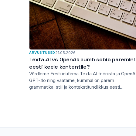
ARVUSTUSED
21.05.2026
Texta.AI vs OpenAI: kumb sobib paremini
eesti keele kontentile?
Võrdleme Eesti idufirma Texta.AI tööriista ja OpenA
GPT-4o ning vaatame, kummal on parem
grammatika, stiil ja kontekstitundlikkus eesti...