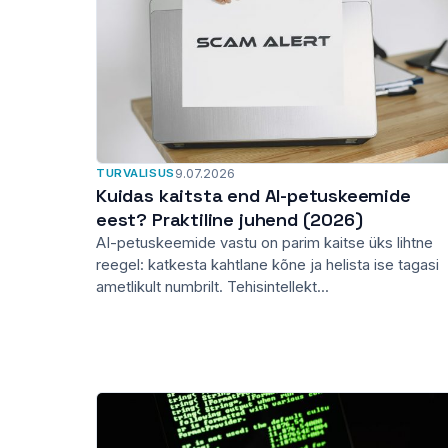
TURVALISUS
9.07.2026
Kuidas kaitsta end AI-petuskeemide
eest? Praktiline juhend (2026)
AI-petuskeemide vastu on parim kaitse üks lihtne
reegel: katkesta kahtlane kõne ja helista ise tagasi
ametlikult numbrilt. Tehisintellekt...