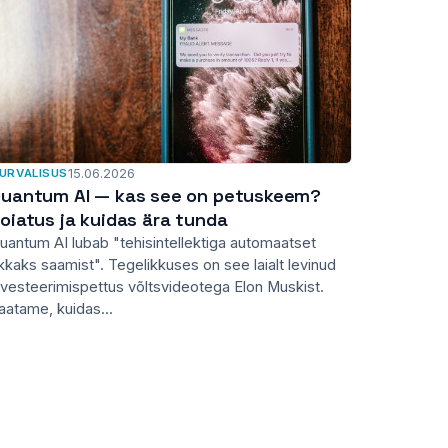
URVALISUS
15.06.2026
uantum AI — kas see on petuskeem?
oiatus ja kuidas ära tunda
uantum AI lubab "tehisintellektiga automaatset
ikkaks saamist". Tegelikkuses on see laialt levinud
nvesteerimispettus võltsvideotega Elon Muskist.
aatame, kuidas...