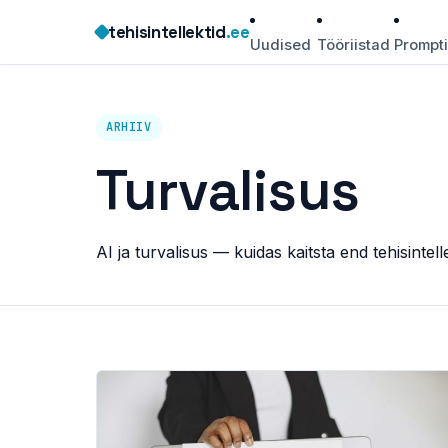
Skip
tehisintellektid
.ee
to
Uudised
Tööriistad
Prompt
content
ARHIIV
Turvalisus
AI ja turvalisus — kuidas kaitsta end tehisintel