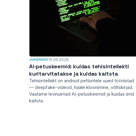
JUHENDID
15.06.2026
AI-petuskeemid: kuidas tehisintellekti
kuritarvitatakse ja kuidas kaitsta
Tehisintellekt on andnud petturitele uued tööriistad
— deepfake-videod, hääle kloonimine, võltskirjad.
Vaatame levinuimad AI-petuskeemid ja kuidas end
kaitsta.