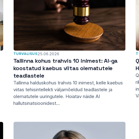
TURVALISUS
25.06.2026
T
Tallinna kohus trahvis 10 inimest: AI-ga
Q
koostatud kaebus viitas olematutele
H
teadlastele
Q
r
Tallinna halduskohus trahvis 10 inimest, kelle kaebus
i
viitas tehisintellekti väljamõeldud teadlastele ja
V
olematutele uuringutele. Hoiatav näide AI
hallutsinatsioonidest...