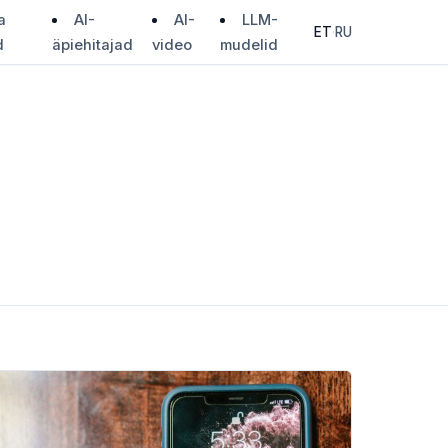
a
AI-
AI-
LLM-
ET
·
RU
d
äpiehitajad
video
mudelid