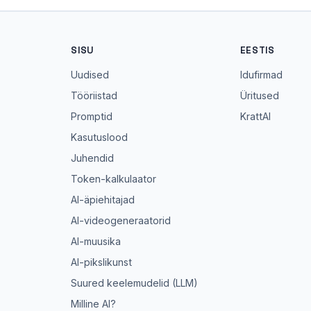
SISU
EESTIS
Uudised
Idufirmad
Tööriistad
Üritused
Promptid
KrattAI
Kasutuslood
Juhendid
Token-kalkulaator
AI-äpiehitajad
AI-videogeneraatorid
AI-muusika
AI-pikslikunst
Suured keelemudelid (LLM)
Milline AI?