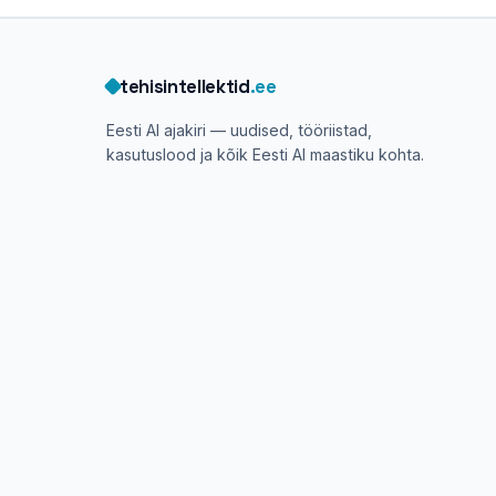
tehisintellektid
.ee
Eesti AI ajakiri — uudised, tööriistad,
kasutuslood ja kõik Eesti AI maastiku kohta.