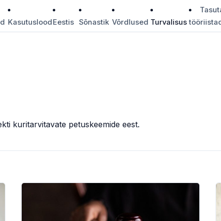
Tasut
id
Kasutuslood
Eestis
Sõnastik
Võrdlused
Turvalisus
tööriista
lekti kuritarvitavate petuskeemide eest.