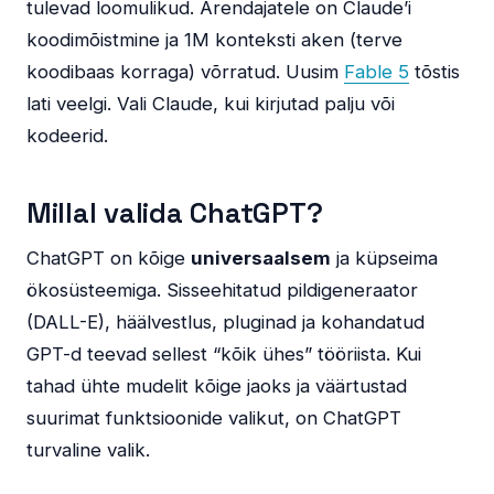
tulevad loomulikud. Arendajatele on Claude’i
koodimõistmine ja 1M konteksti aken (terve
koodibaas korraga) võrratud. Uusim
Fable 5
tõstis
lati veelgi. Vali Claude, kui kirjutad palju või
kodeerid.
Millal valida ChatGPT?
ChatGPT on kõige
universaalsem
ja küpseima
ökosüsteemiga. Sisseehitatud pildigeneraator
(DALL-E), häälvestlus, pluginad ja kohandatud
GPT-d teevad sellest “kõik ühes” tööriista. Kui
tahad ühte mudelit kõige jaoks ja väärtustad
suurimat funktsioonide valikut, on ChatGPT
turvaline valik.