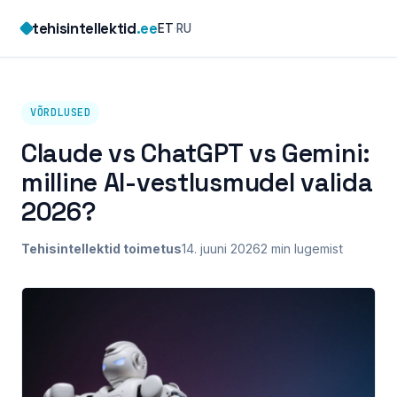
Skip
tehisintellektid
.ee
ET
·
RU
to
content
VÕRDLUSED
Claude vs ChatGPT vs Gemini:
milline AI-vestlusmudel valida
2026?
Tehisintellektid toimetus
14. juuni 2026
2 min lugemist