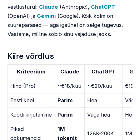
vestlusturul:
Claude
(Anthropic),
ChatGPT
(OpenAI) ja
Gemini
(Google). Kõik kolm on
suurepärased — aga igaühel on selge tugevus.
Vaatame, milline sobib sinu vajaduse jaoks.
Kiire võrdlus
Kriteerium
Claude
ChatGPT
Gem
Hind (Pro)
~€18/kuu
~€20/kuu
€19.9
Eesti keel
Parim
Hea
Väga 
Koodi kirjutamine
Parim
Väga hea
Hea
Pikad
1M
128K-200K
1M to
dokumendid
tokenit