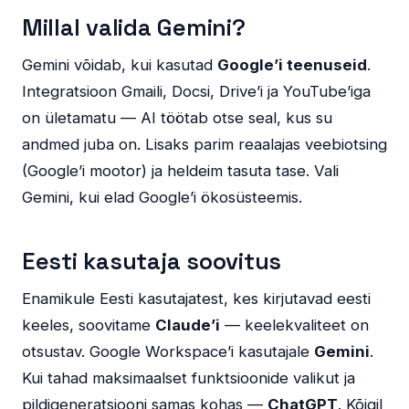
Millal valida Gemini?
Gemini võidab, kui kasutad
Google’i teenuseid
.
Integratsioon Gmaili, Docsi, Drive’i ja YouTube’iga
on ületamatu — AI töötab otse seal, kus su
andmed juba on. Lisaks parim reaalajas veebiotsing
(Google’i mootor) ja heldeim tasuta tase. Vali
Gemini, kui elad Google’i ökosüsteemis.
Eesti kasutaja soovitus
Enamikule Eesti kasutajatest, kes kirjutavad eesti
keeles, soovitame
Claude’i
— keelekvaliteet on
otsustav. Google Workspace’i kasutajale
Gemini
.
Kui tahad maksimaalset funktsioonide valikut ja
pildigeneratsiooni samas kohas —
ChatGPT
. Kõigil