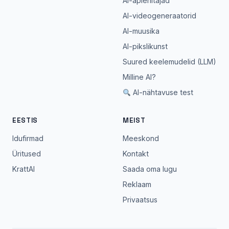
AI-äpiehitajad
AI-videogeneraatorid
AI-muusika
AI-pikslikunst
Suured keelemudelid (LLM)
Milline AI?
AI-nähtavuse test
EESTIS
MEIST
Idufirmad
Meeskond
Üritused
Kontakt
KrattAI
Saada oma lugu
Reklaam
Privaatsus