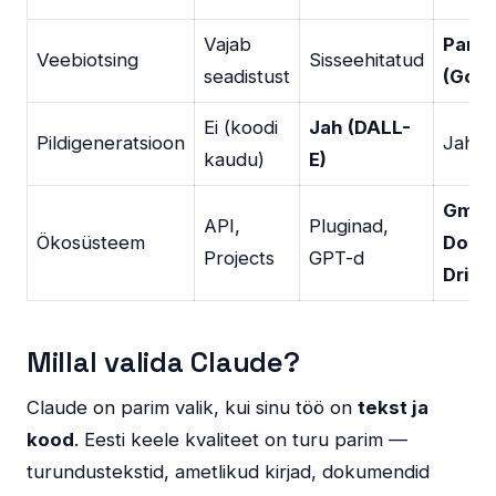
Vajab
Pari
Veebiotsing
Sisseehitatud
seadistust
(Goog
Ei (koodi
Jah (DALL-
Pildigeneratsioon
Jah
kaudu)
E)
Gmail
API,
Pluginad,
Ökosüsteem
Docs,
Projects
GPT-d
Drive
Millal valida Claude?
Claude on parim valik, kui sinu töö on
tekst ja
kood
. Eesti keele kvaliteet on turu parim —
turundustekstid, ametlikud kirjad, dokumendid