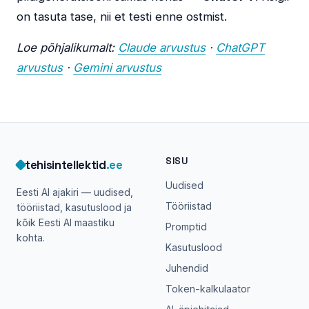
on tasuta tase, nii et testi enne ostmist.
Loe põhjalikumalt:
Claude arvustus
·
ChatGPT
arvustus
·
Gemini arvustus
SISU
tehisintellektid
.ee
Uudised
Eesti AI ajakiri — uudised,
Tööriistad
tööriistad, kasutuslood ja
kõik Eesti AI maastiku
Promptid
kohta.
Kasutuslood
Juhendid
Token-kalkulaator