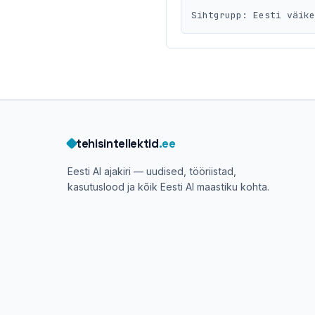
Sihtgrupp: Eesti väik
tehisintellektid
.ee
Eesti AI ajakiri — uudised, tööriistad,
kasutuslood ja kõik Eesti AI maastiku kohta.