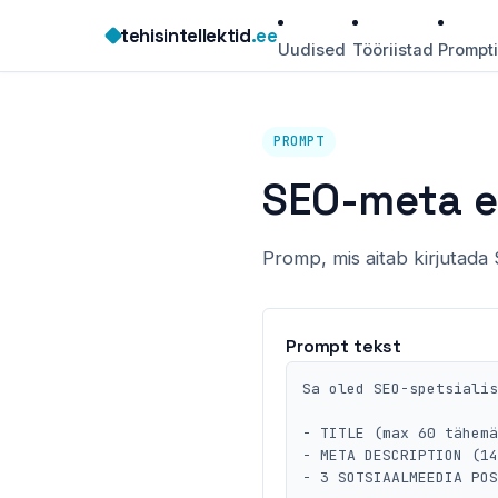
Skip
tehisintellektid
.ee
to
Uudised
Tööriistad
Prompt
content
PROMPT
SEO-meta ee
Promp, mis aitab kirjutad
Prompt tekst
Sa oled SEO-spetsialis
- TITLE (max 60 tähemä
- META DESCRIPTION (14
- 3 SOTSIAALMEEDIA POS