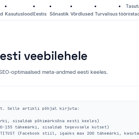
Tasut
id
Kasutuslood
Eestis
Sõnastik
Võrdlused
Turvalisus
tööriista
sti veebilehele
a SEO-optimaalsed meta-andmed eesti keeles.
t. Selle artikli põhjal kirjuta:

rki, sisaldab põhimärksõna eesti keeles)

0-155 tähemärki, sisaldab tegevusele kutset)

TITUST (Facebook stiil, igaüks max 200 tähemärki, kasuta