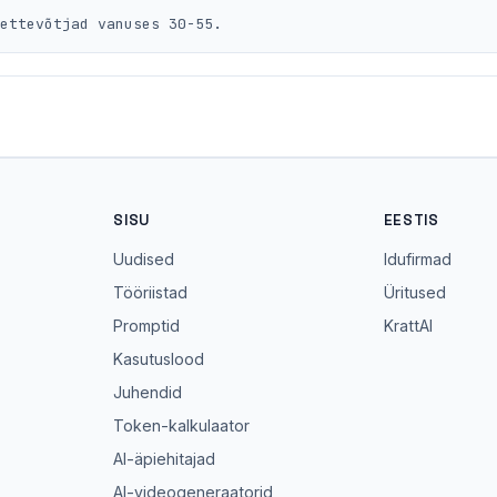
eettevõtjad vanuses 30-55.
SISU
EESTIS
Uudised
Idufirmad
Tööriistad
Üritused
Promptid
KrattAI
Kasutuslood
Juhendid
Token-kalkulaator
AI-äpiehitajad
AI-videogeneraatorid