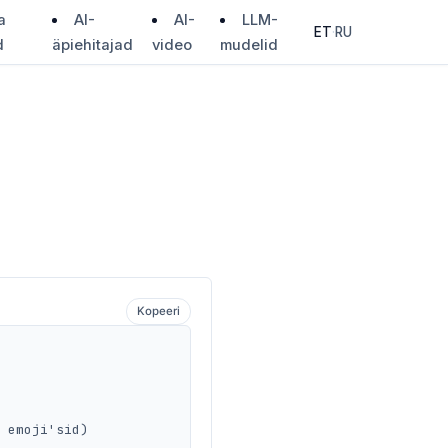
a
AI-
AI-
LLM-
ET
·
RU
d
äpiehitajad
video
mudelid
Kopeeri
 emoji'sid)
