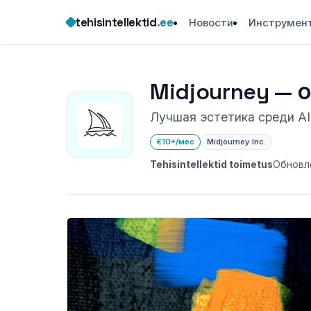
Skip
tehisintellektid
.ee
Новости
Инструмен
to
content
Midjourney — 
Лучшая эстетика среди AI
€10+/мес
Midjourney Inc.
Tehisintellektid toimetus
Обновле