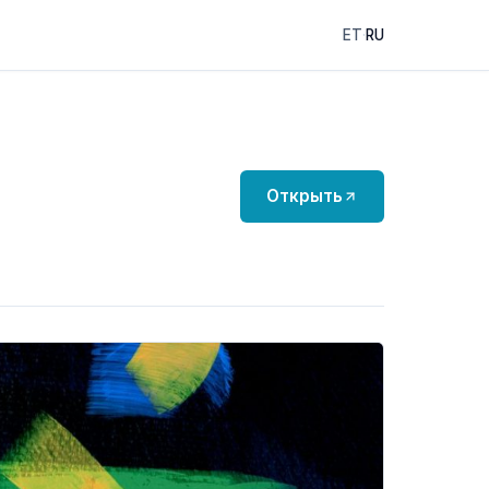
ET
·
RU
Открыть