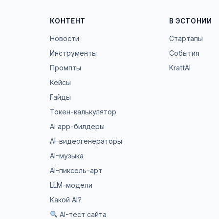
КОНТЕНТ
В ЭСТОНИИ
Новости
Стартапы
Инструменты
События
Промпты
KrattAI
Кейсы
Гайды
Токен-калькулятор
AI app-билдеры
AI-видеогенераторы
AI-музыка
AI-пиксель-арт
LLM-модели
Какой AI?
AI-тест сайта