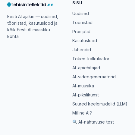
SISU
tehisintellektid
.ee
Uudised
Eesti AI ajakiri — uudised,
Tööriistad
tööriistad, kasutuslood ja
kõik Eesti AI maastiku
Promptid
kohta.
Kasutuslood
Juhendid
Token-kalkulaator
AI-äpiehitajad
AI-videogeneraatorid
AI-muusika
AI-pikslikunst
Suured keelemudelid (LLM)
Milline AI?
AI-nähtavuse test