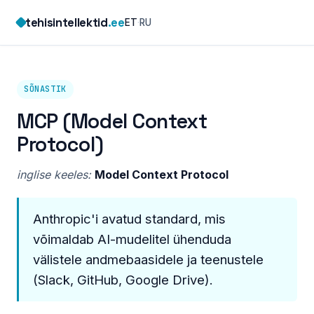
Skip
tehisintellektid
.ee
ET
·
RU
to
content
SÕNASTIK
MCP (Model Context
Protocol)
inglise keeles:
Model Context Protocol
Anthropic'i avatud standard, mis
võimaldab AI-mudelitel ühenduda
välistele andmebaasidele ja teenustele
(Slack, GitHub, Google Drive).