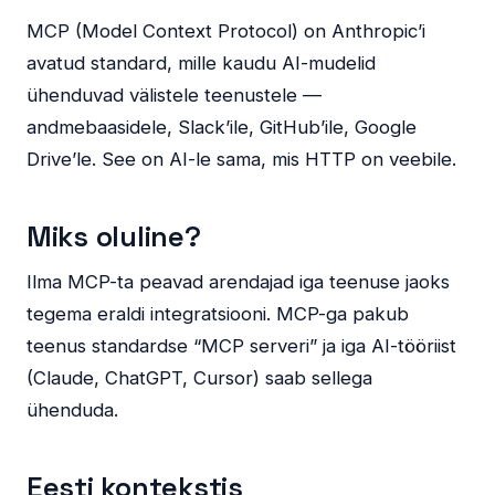
MCP (Model Context Protocol) on Anthropic’i
avatud standard, mille kaudu AI-mudelid
ühenduvad välistele teenustele —
andmebaasidele, Slack’ile, GitHub’ile, Google
Drive’le. See on AI-le sama, mis HTTP on veebile.
Miks oluline?
Ilma MCP-ta peavad arendajad iga teenuse jaoks
tegema eraldi integratsiooni. MCP-ga pakub
teenus standardse “MCP serveri” ja iga AI-tööriist
(Claude, ChatGPT, Cursor) saab sellega
ühenduda.
Eesti kontekstis