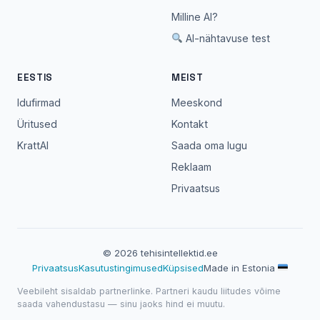
Milline AI?
AI-nähtavuse test
EESTIS
MEIST
Idufirmad
Meeskond
Üritused
Kontakt
KrattAI
Saada oma lugu
Reklaam
Privaatsus
© 2026 tehisintellektid.ee
Privaatsus
Kasutustingimused
Küpsised
Made in Estonia
Veebileht sisaldab partnerlinke. Partneri kaudu liitudes võime
saada vahendustasu — sinu jaoks hind ei muutu.