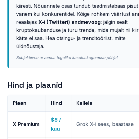
kiiresti. Nõuannete osas tundub teadmistebaas pisut
vanem kui konkurentidel. Kõige rohkem väärtust a
reaalajas
X-i (Twitteri) andmevoog
: jälgin sealt
krüptokaubanduse ja turu trende, mida mujalt nii kiir
kätte ei saa. Hea otsingu- ja trenditööriist, mitte
üldnõustaja.
Subjektiivne arvamus tegeliku kasutuskogemuse põhjal.
Hind ja plaanid
Plaan
Hind
Kellele
$8 /
X Premium
Grok X-i sees, baastase
kuu