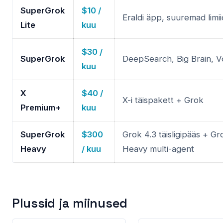
SuperGrok
$10 /
Eraldi äpp, suuremad limii
Lite
kuu
$30 /
SuperGrok
DeepSearch, Big Brain, V
kuu
X
$40 /
X-i täispakett + Grok
Premium+
kuu
SuperGrok
$300
Grok 4.3 täisligipääs + Gr
Heavy
/ kuu
Heavy multi-agent
Plussid ja miinused