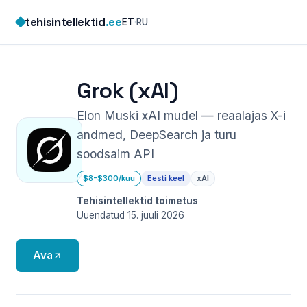
Skip
tehisintellektid
.ee
ET
·
RU
to
content
Grok (xAI)
Elon Muski xAI mudel — reaalajas X-i
andmed, DeepSearch ja turu
soodsaim API
$8-$300/kuu
Eesti keel
xAI
Tehisintellektid toimetus
Uuendatud 15. juuli 2026
Ava