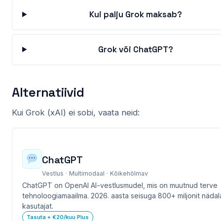
Kui palju Grok maksab?
Grok või ChatGPT?
Alternatiivid
Kui Grok (xAI) ei sobi, vaata neid:
ChatGPT
Vestlus · Multimodaal · Kõikehõlmav
ChatGPT on OpenAI AI-vestlusmudel, mis on muutnud terve
tehnoloogiamaailma. 2026. aasta seisuga 800+ miljonit nädal
kasutajat.
Tasuta + €20/kuu Plus