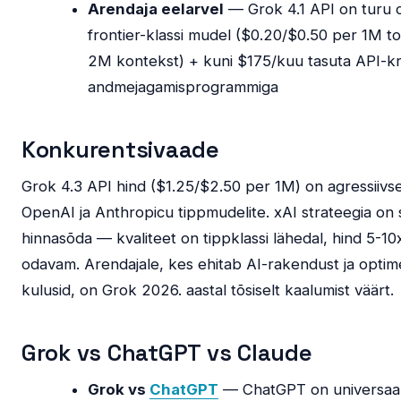
Arendaja eelarvel
— Grok 4.1 API on turu 
frontier-klassi mudel ($0.20/$0.50 per 1M to
2M kontekst) + kuni $175/kuu tasuta API-kre
andmejagamisprogrammiga
Konkurentsivaade
Grok 4.3 API hind ($1.25/$2.50 per 1M) on agressiivsel
OpenAI ja Anthropicu tippmudelite. xAI strateegia on 
hinnasõda — kvaliteet on tippklassi lähedal, hind 5-10
odavam. Arendajale, kes ehitab AI-rakendust ja optim
kulusid, on Grok 2026. aastal tõsiselt kaalumist väärt.
Grok vs ChatGPT vs Claude
Grok vs
ChatGPT
— ChatGPT on universaal