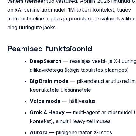
vähem tsenseeritud vastused. Aprillis 2026 ilmunud
G
on xAI senine tippmudel: 1M tokeni kontekst, tugev
mitmeastmeline arutlus ja produktsioonivalmis kvalitee
ning uuringute jaoks.
Peamised funktsioonid
DeepSearch
— reaalajas veebi- ja X-i uurin
allikaviidetega (kõigis tasulistes plaanides)
Big Brain mode
— pikendatud arutlusrežiim
keerukatele ülesannetele
Voice mode
— häälvestlus
Grok 4 Heavy
— multi-agent arutlusmudel 
kontekst), ainult Heavy-tellimuses
Aurora
— pildigeneraator X-i sees