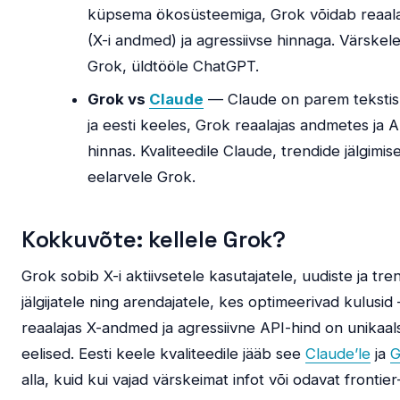
küpsema ökosüsteemiga, Grok võidab reaala
(X-i andmed) ja agressiivse hinnaga. Värskele
Grok, üldtööle ChatGPT.
Grok vs
Claude
— Claude on parem tekstis
ja eesti keeles, Grok reaalajas andmetes ja A
hinnas. Kvaliteedile Claude, trendide jälgimise
eelarvele Grok.
Kokkuvõte: kellele Grok?
Grok sobib X-i aktiivsetele kasutajatele, uudiste ja tre
jälgijatele ning arendajatele, kes optimeerivad kulusid
reaalajas X-andmed ja agressiivne API-hind on unikaal
eelised. Eesti keele kvaliteedile jääb see
Claude’le
ja
G
alla, kuid kui vajad värskeimat infot või odavat frontier