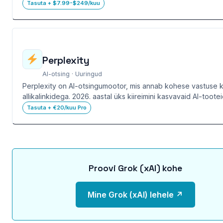
Tasuta + $7.99-$249/kuu
Perplexity
AI-otsing · Uuringud
Perplexity on AI-otsingumootor, mis annab kohese vastuse 
allikalinkidega. 2026. aastal üks kiireimini kasvavaid AI-tootei
Tasuta + €20/kuu Pro
Proovi Grok (xAI) kohe
Mine Grok (xAI) lehele ↗