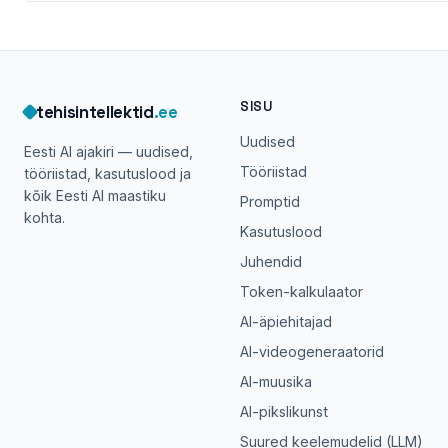
SISU
tehisintellektid
.ee
Uudised
Eesti AI ajakiri — uudised,
Tööriistad
tööriistad, kasutuslood ja
kõik Eesti AI maastiku
Promptid
kohta.
Kasutuslood
Juhendid
Token-kalkulaator
AI-äpiehitajad
AI-videogeneraatorid
AI-muusika
AI-pikslikunst
Suured keelemudelid (LLM)