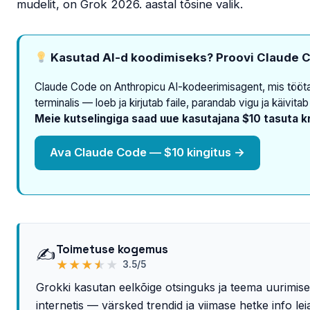
mudelit, on Grok 2026. aastal tõsine valik.
Kasutad AI-d koodimiseks? Proovi Claude C
Claude Code on Anthropicu AI-kodeerimisagent, mis tööt
terminalis — loeb ja kirjutab faile, parandab vigu ja käivitab
Meie kutselingiga saad uue kasutajana $10 tasuta kr
Ava Claude Code — $10 kingitus →
Toimetuse kogemus
✍️
★
★
★
★
★
3.5/5
Grokki kasutan eelkõige otsinguks ja teema uurimis
internetis — värsked trendid ja viimase hetke info lei