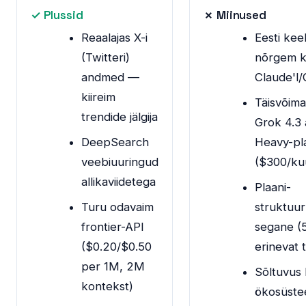
✓ Plussid
✗ Miinused
Reaalajas X-i
Eesti kee
(Twitteri)
nõrgem k
andmed —
Claude'l/
kiireim
Täisvõima
trendide jälgija
Grok 4.3 
DeepSearch
Heavy-pl
veebiuuringud
($300/ku
allikaviidetega
Plaani-
Turu odavaim
struktuur
frontier-API
segane (
($0.20/$0.50
erinevat 
per 1M, 2M
Sõltuvus
kontekst)
ökosüste