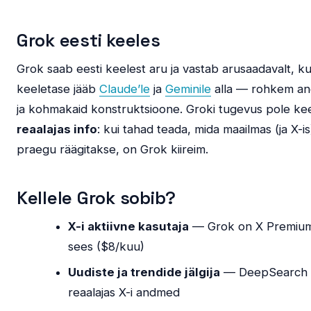
Grok eesti keeles
Grok saab eesti keelest aru ja vastab arusaadavalt, ku
keeletase jääb
Claude’le
ja
Geminile
alla — rohkem ang
ja kohmakaid konstruktsioone. Groki tugevus pole kee
reaalajas info
: kui tahad teada, mida maailmas (ja X-is
praegu räägitakse, on Grok kiireim.
Kellele Grok sobib?
X-i aktiivne kasutaja
— Grok on X Premium’
sees ($8/kuu)
Uudiste ja trendide jälgija
— DeepSearch
reaalajas X-i andmed