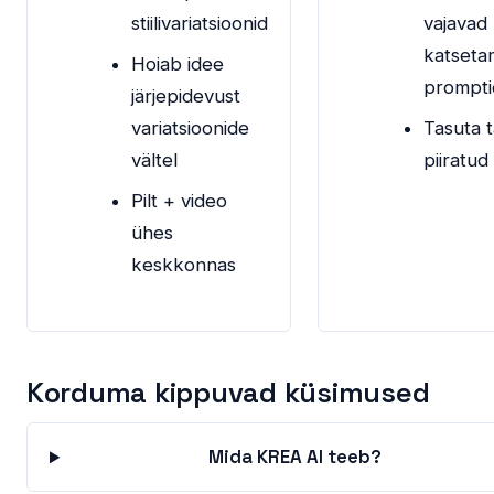
stiilivariatsioonid
vajavad
katseta
Hoiab idee
prompt
järjepidevust
variatsioonide
Tasuta 
vältel
piiratud
Pilt + video
ühes
keskkonnas
Korduma kippuvad küsimused
Mida KREA AI teeb?