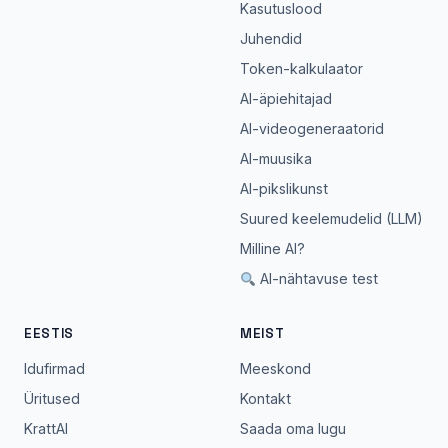
Kasutuslood
Juhendid
Token-kalkulaator
AI-äpiehitajad
AI-videogeneraatorid
AI-muusika
AI-pikslikunst
Suured keelemudelid (LLM)
Milline AI?
AI-nähtavuse test
EESTIS
MEIST
Idufirmad
Meeskond
Üritused
Kontakt
KrattAI
Saada oma lugu