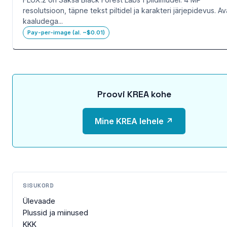
resolutsioon, täpne tekst piltidel ja karakteri järjepidevus. A
kaaludega...
Pay-per-image (al. ~$0.01)
Proovi KREA kohe
Mine KREA lehele ↗
SISUKORD
Ülevaade
Plussid ja miinused
KKK