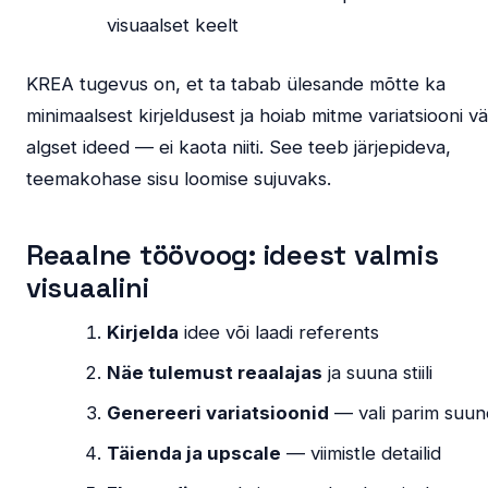
visuaalset keelt
KREA tugevus on, et ta tabab ülesande mõtte ka
minimaalsest kirjeldusest ja hoiab mitme variatsiooni vä
algset ideed — ei kaota niiti. See teeb järjepideva,
teemakohase sisu loomise sujuvaks.
Reaalne töövoog: ideest valmis
visuaalini
Kirjelda
idee või laadi referents
Näe tulemust reaalajas
ja suuna stiili
Genereeri variatsioonid
— vali parim suun
Täienda ja upscale
— viimistle detailid