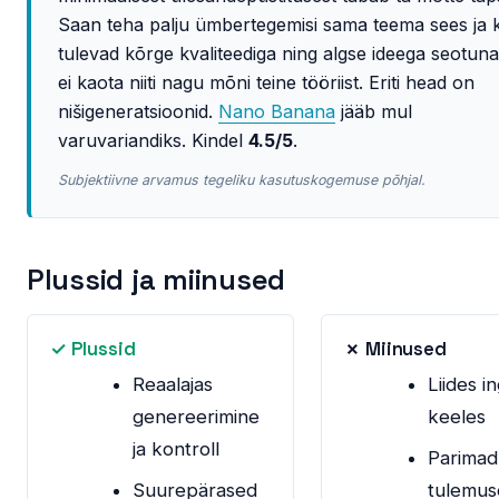
Saan teha palju ümbertegemisi sama teema sees ja 
tulevad kõrge kvaliteediga ning algse ideega seotun
ei kaota niiti nagu mõni teine tööriist. Eriti head on
nišigeneratsioonid.
Nano Banana
jääb mul
varuvariandiks. Kindel
4.5/5
.
Subjektiivne arvamus tegeliku kasutuskogemuse põhjal.
Plussid ja miinused
✓ Plussid
✗ Miinused
Reaalajas
Liides in
genereerimine
keeles
ja kontroll
Parimad
Suurepärased
tulemus