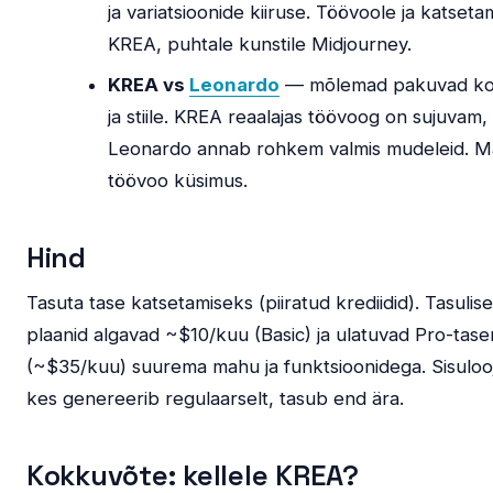
ja variatsioonide kiiruse. Töövoole ja katseta
KREA, puhtale kunstile Midjourney.
KREA vs
Leonardo
— mõlemad pakuvad kon
ja stiile. KREA reaalajas töövoog on sujuvam,
Leonardo annab rohkem valmis mudeleid. Ma
töövoo küsimus.
Hind
Tasuta tase katsetamiseks (piiratud krediidid). Tasulis
plaanid algavad ~$10/kuu (Basic) ja ulatuvad Pro-tas
(~$35/kuu) suurema mahu ja funktsioonidega. Sisulooj
kes genereerib regulaarselt, tasub end ära.
Kokkuvõte: kellele KREA?