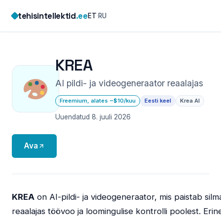
Skip
tehisintellektid
.ee
ET
·
RU
to
content
KREA
AI pildi- ja videogeneraator reaalajas
Freemium, alates ~$10/kuu
Eesti keel
Krea AI
Uuendatud 8. juuli 2026
Ava
KREA
on AI-pildi- ja videogeneraator, mis paistab silm
reaalajas töövoo ja loomingulise kontrolli poolest. Erin