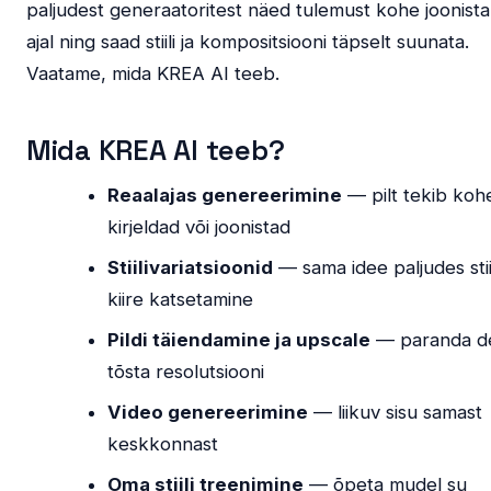
paljudest generaatoritest näed tulemust kohe joonist
ajal ning saad stiili ja kompositsiooni täpselt suunata.
Vaatame, mida KREA AI teeb.
Mida KREA AI teeb?
Reaalajas genereerimine
— pilt tekib kohe
kirjeldad või joonistad
Stiilivariatsioonid
— sama idee paljudes stii
kiire katsetamine
Pildi täiendamine ja upscale
— paranda de
tõsta resolutsiooni
Video genereerimine
— liikuv sisu samast
keskkonnast
Oma stiili treenimine
— õpeta mudel su