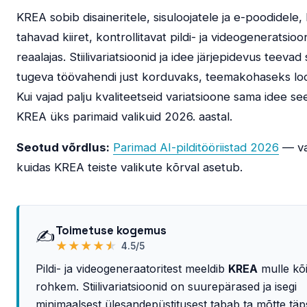
KREA sobib disaineritele, sisuloojatele ja e-poodidele,
tahavad kiiret, kontrollitavat pildi- ja videogeneratsioo
reaalajas. Stiilivariatsioonid ja idee järjepidevus teevad 
tugeva töövahendi just korduvaks, teemakohaseks l
Kui vajad palju kvaliteetseid variatsioone sama idee se
KREA üks parimaid valikuid 2026. aastal.
Seotud võrdlus:
Parimad AI-pilditööriistad 2026
— va
kuidas KREA teiste valikute kõrval asetub.
Toimetuse kogemus
✍️
★
★
★
★
★
4.5/5
Pildi- ja videogeneraatoritest meeldib
KREA
mulle kõ
rohkem. Stiilivariatsioonid on suurepärased ja isegi
minimaalsest ülesandepüstitusest tabab ta mõtte täps