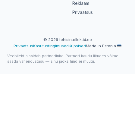
Reklaam
Privaatsus
© 2026 tehisintellektid.ee
Privaatsus
Kasutustingimused
Küpsised
Made in Estonia
Veebileht sisaldab partnerlinke. Partneri kaudu liitudes võime
saada vahendustasu — sinu jaoks hind ei muutu.