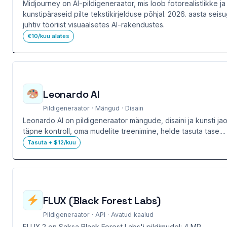
Midjourney on AI-pildigeneraator, mis loob fotorealistlikke ja
kunstipäraseid pilte tekstikirjelduse põhjal. 2026. aasta seis
juhtiv tööriist visuaalsetes AI-rakendustes.
€10/kuu alates
Leonardo AI
Pildigeneraator · Mängud · Disain
Leonardo AI on pildigeneraator mängude, disaini ja kunsti j
täpne kontroll, oma mudelite treenimine, helde tasuta tase....
Tasuta + $12/kuu
FLUX (Black Forest Labs)
Pildigeneraator · API · Avatud kaalud
FLUX.2 on Saksa Black Forest Labs'i pildimudel: 4 MP