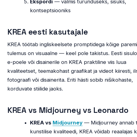
Ekspordi
— valmis turunduseks, sisuks,
kontseptsiooniks
KREA eesti kasutajale
KREA töötab ingliskeelsete promptidega kõige paremin
tulemus on visuaalne — keel pole takistus. Eesti sisulo
e-poele või disainerile on KREA praktiline viis luua
kvaliteetset, teemakohast graafikat ja videot kiiresti, i
fotograafi või disainerita. Eriti hästi sobib nišikohaste,
korduvate stiilide jaoks.
KREA vs Midjourney vs Leonardo
KREA vs
Midjourney
— Midjourney annab 
kunstilise kvaliteedi, KREA võidab reaalajas k