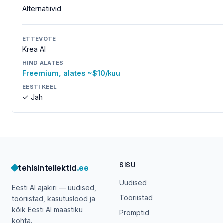
Alternatiivid
ETTEVÕTE
Krea AI
HIND ALATES
Freemium, alates ~$10/kuu
EESTI KEEL
✓ Jah
SISU
tehisintellektid
.ee
Uudised
Eesti AI ajakiri — uudised,
Tööriistad
tööriistad, kasutuslood ja
kõik Eesti AI maastiku
Promptid
kohta.