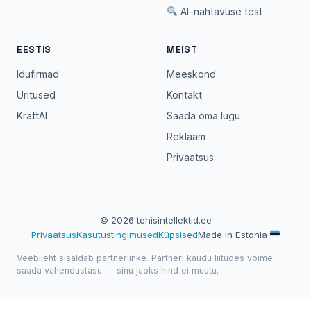
AI-nähtavuse test
EESTIS
MEIST
Idufirmad
Meeskond
Üritused
Kontakt
KrattAI
Saada oma lugu
Reklaam
Privaatsus
© 2026 tehisintellektid.ee
Privaatsus
Kasutustingimused
Küpsised
Made in Estonia
Veebileht sisaldab partnerlinke. Partneri kaudu liitudes võime
saada vahendustasu — sinu jaoks hind ei muutu.