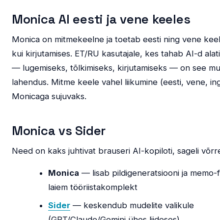
Monica AI eesti ja vene keeles
Monica on mitmekeelne ja toetab eesti ning vene keelt
kui kirjutamises. ET/RU kasutajale, kes tahab AI-d alat
— lugemiseks, tõlkimiseks, kirjutamiseks — on see m
lahendus. Mitme keele vahel liikumine (eesti, vene, in
Monicaga sujuvaks.
Monica vs Sider
Need on kaks juhtivat brauseri AI-kopiloti, sageli võrr
Monica
— lisab pildigeneratsiooni ja memo-f
laiem tööriistakomplekt
Sider
— keskendub mudelite valikule
(GPT/Claude/Gemini ühes liideses)