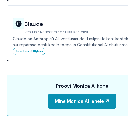
🅒
Claude
Vestlus · Kodeerimine · Pikk kontekst
Claude on Anthropic'i AI-vestlusmudel 1 miljoni tokeni konte
suurepärase eesti keele toega ja Constitutional AI ohutusraa
Tasuta + €18/kuu
Proovi Monica AI kohe
Mine Monica AI lehele ↗