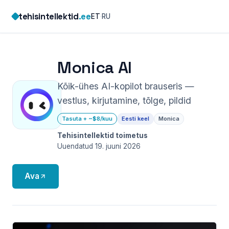
Skip
tehisintellektid
.ee
ET
·
RU
to
content
Monica AI
Kõik-ühes AI-kopilot brauseris —
vestlus, kirjutamine, tõlge, pildid
Tasuta + ~$8/kuu
Eesti keel
Monica
Tehisintellektid toimetus
Uuendatud 19. juuni 2026
Ava