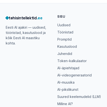
SISU
tehisintellektid
.ee
Uudised
Eesti AI ajakiri — uudised,
Tööriistad
tööriistad, kasutuslood ja
kõik Eesti AI maastiku
Promptid
kohta.
Kasutuslood
Juhendid
Token-kalkulaator
AI-äpiehitajad
AI-videogeneraatorid
AI-muusika
AI-pikslikunst
Suured keelemudelid (LLM)
Milline AI?