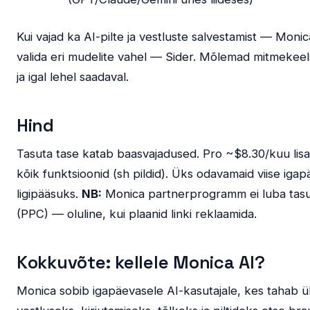
Kui vajad ka AI-pilte ja vestluste salvestamist — Monic
valida eri mudelite vahel — Sider. Mõlemad mitmekee
ja igal lehel saadaval.
Hind
Tasuta tase katab baasvajadused. Pro ~$8.30/kuu lis
kõik funktsioonid (sh pildid). Üks odavamaid viise iga
ligipääsuks.
NB:
Monica partnerprogramm ei luba tasul
(PPC) — oluline, kui plaanid linki reklaamida.
Kokkuvõte: kellele Monica AI?
Monica sobib igapäevasele AI-kasutajale, kes tahab üh