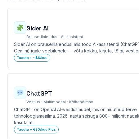
Sider AI
Brauserilaiendus · AI-assistent
Sider AI on brauserilaiendus, mis toob AI-assistendi (ChatGP
Gemini) igale veebilehele — võta kokku, kirjuta, tõlgi, vestle.
Tasuta + ~$8/kuu
ChatGPT
Vestlus · Multimodaal · Kõikehõlmav
ChatGPT on OpenAI AI-vestlusmudel, mis on muutnud terve
tehnoloogiamaailma. 2026. aasta seisuga 800+ miljonit nädal
kasutajat.
Tasuta + €20/kuu Plus