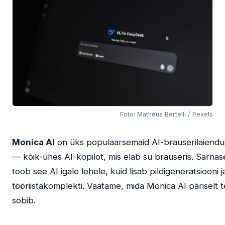
Foto: Matheus Bertelli / Pexels
Monica AI
on üks populaarsemaid AI-brauserilaiendu
— kõik-ühes AI-kopilot, mis elab su brauseris. Sarnas
toob see AI igale lehele, kuid lisab pildigeneratsiooni j
tööriistakomplekti. Vaatame, mida Monica AI päriselt t
sobib.