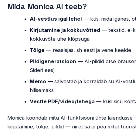
Mida Monica AI teeb?
AI-vestlus igal lehel
— küsi mida iganes, o
Kirjutamine ja kokkuvõtted
— tekstid, e-kir
kokkuvõte ühe klõpsuga
Tõlge
— reaalajas, sh eesti ja vene keelde
Pildigeneratsioon
— AI-pildid otse brauseri
Sideri ees)
Memo
— salvestab ja korraldab su AI-vestl
hilisemaks
Vestle PDF/video/lehega
— küsi sisu koht
Monica koondab mitu AI-funktsiooni ühte laiendusse 
kirjutamine, tõlge, pildid — nii et sa ei pea mitut tööri