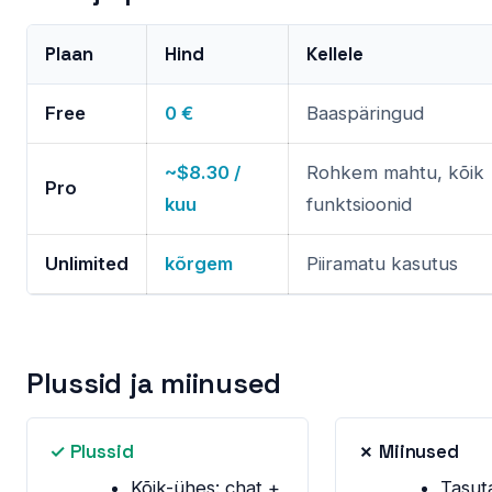
Plaan
Hind
Kellele
Free
0 €
Baaspäringud
~$8.30 /
Rohkem mahtu, kõik
Pro
kuu
funktsioonid
Unlimited
kõrgem
Piiramatu kasutus
Plussid ja miinused
✓ Plussid
✗ Miinused
Kõik-ühes: chat +
Tasut