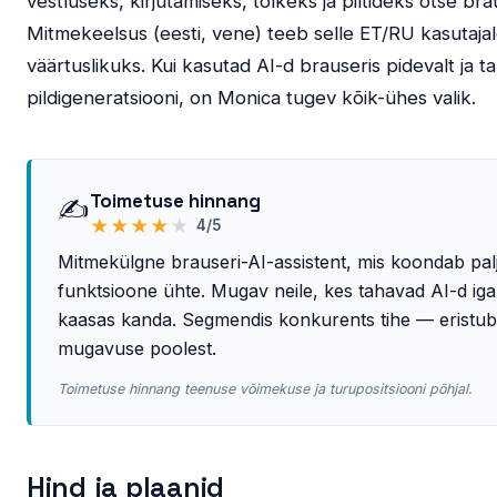
vestluseks, kirjutamiseks, tõlkeks ja piltideks otse bra
Mitmekeelsus (eesti, vene) teeb selle ET/RU kasutaja
väärtuslikuks. Kui kasutad AI-d brauseris pidevalt ja t
pildigeneratsiooni, on Monica tugev kõik-ühes valik.
Toimetuse hinnang
✍️
★
★
★
★
★
4/5
Mitmekülgne brauseri-AI-assistent, mis koondab pal
funktsioone ühte. Mugav neile, kes tahavad AI-d iga
kaasas kanda. Segmendis konkurents tihe — eristub
mugavuse poolest.
Toimetuse hinnang teenuse võimekuse ja turupositsiooni põhjal.
Hind ja plaanid