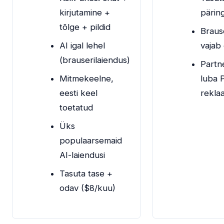
kirjutamine +
päring
tõlge + pildid
Braus
AI igal lehel
vajab 
(brauserilaiendus)
Partne
Mitmekeelne,
luba 
eesti keel
rekla
toetatud
Üks
populaarsemaid
AI-laiendusi
Tasuta tase +
odav ($8/kuu)