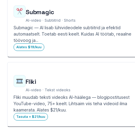
Submagic
AI-video · Subtiitrid · Shorts
Submagic — AI lisab lühivideodele subtiitrid ja efektid
automaatselt. Toetab eesti keelt. Kuidas AI töötab, reaalne
töövoog ja...
Alates $19/kuu
Fliki
AI-video · Tekst videoks
Fliki muudab teksti videoks AI-häälega — blogipostitusest
YouTube-video, 75+ keelt. Lihtsaim viis teha videoid ilma
kaamerata. Alates $21/kuu.
Tasuta + $21/kuu