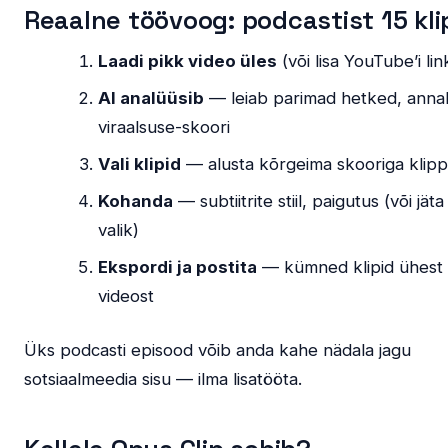
Reaalne töövoog: podcastist 15 kli
Laadi pikk video üles
(või lisa YouTube’i lin
AI analüüsib
— leiab parimad hetked, anna
viraalsuse-skoori
Vali klipid
— alusta kõrgeima skooriga klipp
Kohanda
— subtiitrite stiil, paigutus (või jäta
valik)
Ekspordi ja postita
— kümned klipid ühest
videost
Üks podcasti episood võib anda kahe nädala jagu
sotsiaalmeedia sisu — ilma lisatööta.