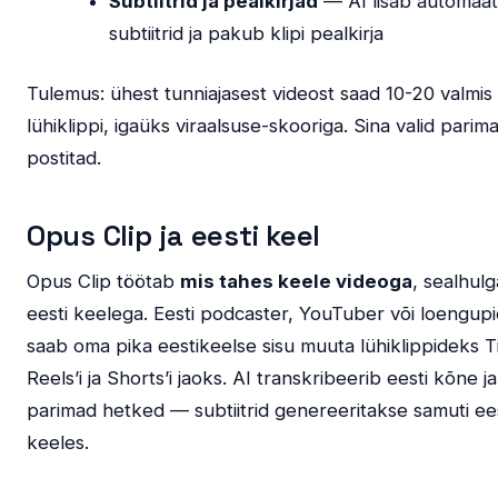
Subtiitrid ja pealkirjad
— AI lisab automaat
subtiitrid ja pakub klipi pealkirja
Tulemus: ühest tunniajasest videost saad 10-20 valmis
lühiklippi, igaüks viraalsuse-skooriga. Sina valid parima
postitad.
Opus Clip ja eesti keel
Opus Clip töötab
mis tahes keele videoga
, sealhulg
eesti keelega. Eesti podcaster, YouTuber või loengupi
saab oma pika eestikeelse sisu muuta lühiklippideks T
Reels’i ja Shorts’i jaoks. AI transkribeerib eesti kõne ja
parimad hetked — subtiitrid genereeritakse samuti ees
keeles.