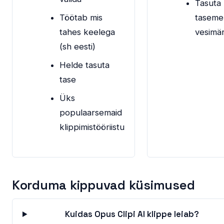
Tasuta
Töötab mis
taseme
tahes keelega
vesimä
(sh eesti)
Helde tasuta
tase
Üks
populaarsemaid
klippimistööriistu
Korduma kippuvad küsimused
Kuidas Opus Clipi AI klippe leiab?