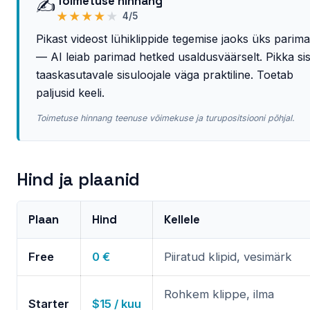
Toimetuse hinnang
✍️
★
★
★
★
★
4/5
Pikast videost lühiklippide tegemise jaoks üks parima
— AI leiab parimad hetked usaldusväärselt. Pikka si
taaskasutavale sisuloojale väga praktiline. Toetab
paljusid keeli.
Toimetuse hinnang teenuse võimekuse ja turupositsiooni põhjal.
Hind ja plaanid
Plaan
Hind
Kellele
Free
0 €
Piiratud klipid, vesimärk
Rohkem klippe, ilma
Starter
$15 / kuu