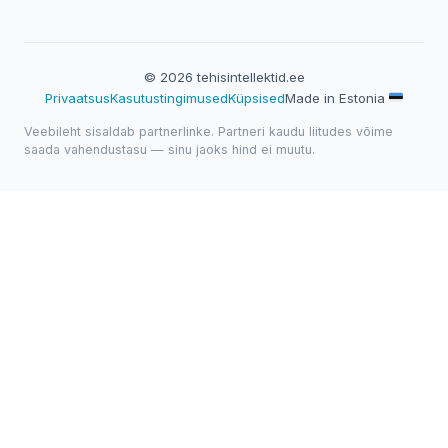
© 2026 tehisintellektid.ee
Privaatsus
Kasutustingimused
Küpsised
Made in Estonia
Veebileht sisaldab partnerlinke. Partneri kaudu liitudes võime
saada vahendustasu — sinu jaoks hind ei muutu.