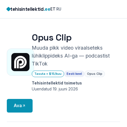
Skip
tehisintellektid
.ee
ET
·
RU
to
content
Opus Clip
Muuda pikk video viraalseteks
lühiklippideks AI-ga — podcastist
TikTok
Tasuta + $15/kuu
Eesti keel
Opus Clip
Tehisintellektid toimetus
Uuendatud 19. juuni 2026
Ava