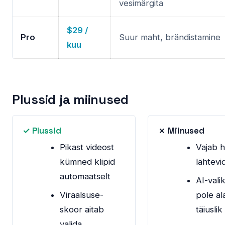
vesimärgita
$29 /
Pro
Suur maht, brändistamine
kuu
Plussid ja miinused
✓ Plussid
✗ Miinused
Pikast videost
Vajab 
kümned klipid
lähtevi
automaatselt
AI-vali
Viraalsuse-
pole ala
skoor aitab
täiuslik
valida