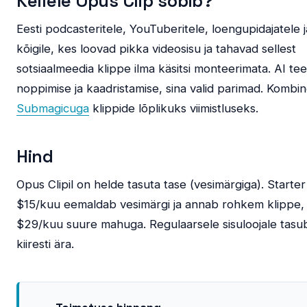
Kellele Opus Clip sobib?
Eesti podcasteritele, YouTuberitele, loengupidajatele j
kõigile, kes loovad pikka videosisu ja tahavad sellest
sotsiaalmeedia klippe ilma käsitsi monteerimata. AI te
noppimise ja kaadristamise, sina valid parimad. Kombin
Submagicuga
klippide lõplikuks viimistluseks.
Hind
Opus Clipil on helde tasuta tase (vesimärgiga). Starter
$15/kuu eemaldab vesimärgi ja annab rohkem klippe,
$29/kuu suure mahuga. Regulaarsele sisuloojale tasu
kiiresti ära.