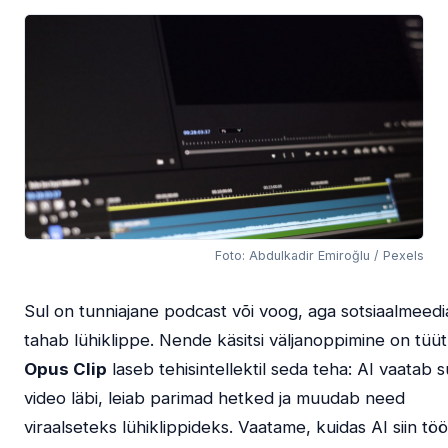
Foto: Abdulkadir Emiroğlu / Pexels
Sul on tunniajane podcast või voog, aga sotsiaalmeedi
tahab lühiklippe. Nende käsitsi väljanoppimine on tüüt
Opus Clip
laseb tehisintellektil seda teha: AI vaatab s
video läbi, leiab parimad hetked ja muudab need
viraalseteks lühiklippideks. Vaatame, kuidas AI siin töö