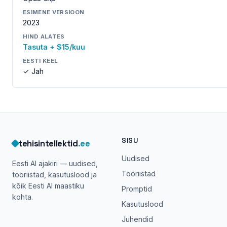
ESIMENE VERSIOON
2023
HIND ALATES
Tasuta + $15/kuu
EESTI KEEL
✓ Jah
SISU
tehisintellektid
.ee
Uudised
Eesti AI ajakiri — uudised,
Tööriistad
tööriistad, kasutuslood ja
kõik Eesti AI maastiku
Promptid
kohta.
Kasutuslood
Juhendid