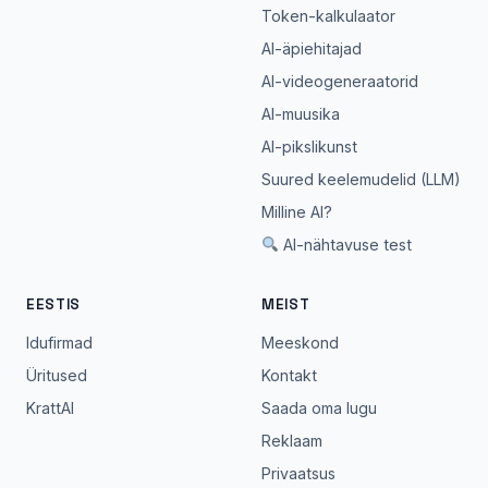
Token-kalkulaator
AI-äpiehitajad
AI-videogeneraatorid
AI-muusika
AI-pikslikunst
Suured keelemudelid (LLM)
Milline AI?
AI-nähtavuse test
EESTIS
MEIST
Idufirmad
Meeskond
Üritused
Kontakt
KrattAI
Saada oma lugu
Reklaam
Privaatsus