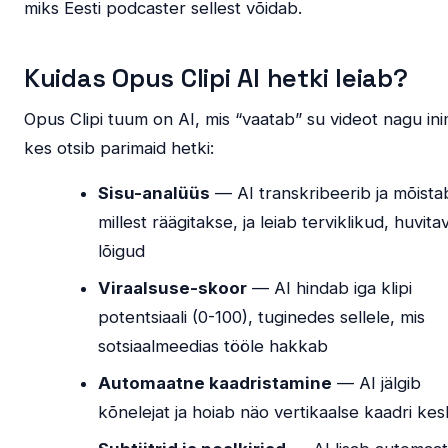
miks Eesti podcaster sellest võidab.
Kuidas Opus Clipi AI hetki leiab?
Opus Clipi tuum on AI, mis “vaatab” su videot nagu in
kes otsib parimaid hetki:
Sisu-analüüs
— AI transkribeerib ja mõista
millest räägitakse, ja leiab terviklikud, huvita
lõigud
Viraalsuse-skoor
— AI hindab iga klipi
potentsiaali (0-100), tuginedes sellele, mis
sotsiaalmeedias tööle hakkab
Automaatne kaadristamine
— AI jälgib
kõnelejat ja hoiab näo vertikaalse kaadri kes