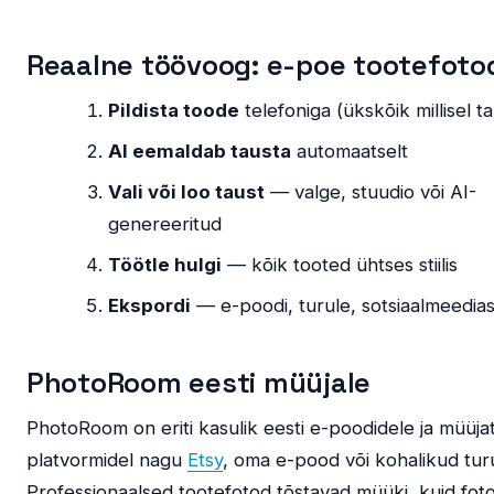
Reaalne töövoog: e-poe tootefoto
Pildista toode
telefoniga (ükskõik millisel ta
AI eemaldab tausta
automaatselt
Vali või loo taust
— valge, stuudio või AI-
genereeritud
Töötle hulgi
— kõik tooted ühtses stiilis
Ekspordi
— e-poodi, turule, sotsiaalmeedia
PhotoRoom eesti müüjale
PhotoRoom on eriti kasulik eesti e-poodidele ja müüja
platvormidel nagu
Etsy
, oma e-pood või kohalikud turu
Professionaalsed tootefotod tõstavad müüki, kuid fot