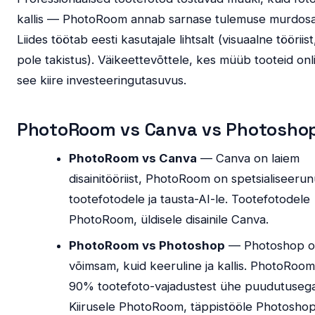
kallis — PhotoRoom annab sarnase tulemuse murdosa
Liides töötab eesti kasutajale lihtsalt (visuaalne tööriist
pole takistus). Väikeettevõttele, kes müüb tooteid onl
see kiire investeeringutasuvus.
PhotoRoom vs Canva vs Photosho
PhotoRoom vs Canva
— Canva on laiem
disainitööriist, PhotoRoom on spetsialiseeru
tootefotodele ja tausta-AI-le. Tootefotodele
PhotoRoom, üldisele disainile Canva.
PhotoRoom vs Photoshop
— Photoshop 
võimsam, kuid keeruline ja kallis. PhotoRoo
90% tootefoto-vajadustest ühe puudutusega
Kiirusele PhotoRoom, täppistööle Photoshop