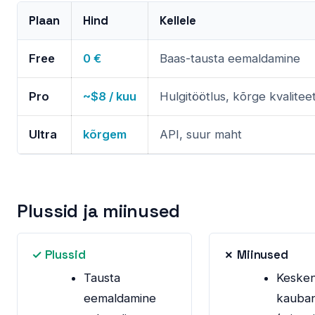
Plaan
Hind
Kellele
Free
0 €
Baas-tausta eemaldamine
Pro
~$8 / kuu
Hulgitöötlus, kõrge kvalitee
Ultra
kõrgem
API, suur maht
Plussid ja miinused
✓ Plussid
✗ Miinused
Tausta
Keske
eemaldamine
kauba