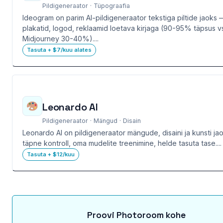
Pildigeneraator · Tüpograafia
Ideogram on parim AI-pildigeneraator tekstiga piltide jaoks 
plakatid, logod, reklaamid loetava kirjaga (90-95% täpsus v
Midjourney 30-40%)....
Tasuta + $7/kuu alates
Leonardo AI
Pildigeneraator · Mängud · Disain
Leonardo AI on pildigeneraator mängude, disaini ja kunsti j
täpne kontroll, oma mudelite treenimine, helde tasuta tase....
Tasuta + $12/kuu
Proovi Photoroom kohe