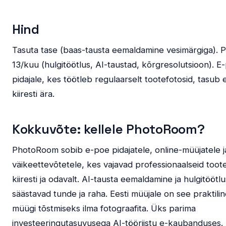
Hind
Tasuta tase (baas-tausta eemaldamine vesimärgiga). 
13/kuu (hulgitöötlus, AI-taustad, kõrgresolutsioon). E
pidajale, kes töötleb regulaarselt tootefotosid, tasub 
kiiresti ära.
Kokkuvõte: kellele PhotoRoom?
PhotoRoom sobib e-poe pidajatele, online-müüjatele j
väikeettevõtetele, kes vajavad professionaalseid toot
kiiresti ja odavalt. AI-tausta eemaldamine ja hulgitöötlu
säästavad tunde ja raha. Eesti müüjale on see praktiline
müügi tõstmiseks ilma fotograafita. Üks parima
investeeringutasuvusega AI-tööriistu e-kaubanduses.