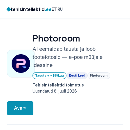
Skip
tehisintellektid
.ee
ET
·
RU
to
content
Photoroom
AI eemaldab tausta ja loob
tootefotosid — e-poe müüjale
ideaalne
Tasuta + ~$8/kuu
Eesti keel
Photoroom
Tehisintellektid toimetus
Uuendatud 8. juuli 2026
Ava