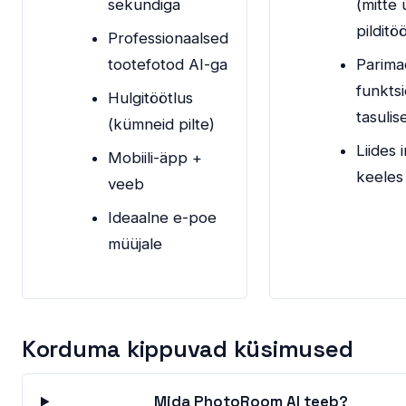
sekundiga
(mitte 
pilditö
Professionaalsed
tootefotod AI-ga
Parima
funkts
Hulgitöötlus
tasulis
(kümneid pilte)
Liides 
Mobiili-äpp +
keeles
veeb
Ideaalne e-poe
müüjale
Korduma kippuvad küsimused
Mida PhotoRoom AI teeb?