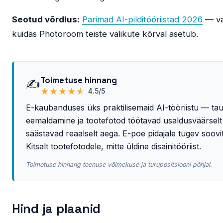
Seotud võrdlus:
Parimad AI-pilditööriistad 2026
— va
kuidas Photoroom teiste valikute kõrval asetub.
Toimetuse hinnang
✍️
★
★
★
★
★
4.5/5
E-kaubanduses üks praktilisemaid AI-tööriistu — tau
eemaldamine ja tootefotod töötavad usaldusväärselt 
säästavad reaalselt aega. E-poe pidajale tugev soovi
Kitsalt tootefotodele, mitte üldine disainitööriist.
Toimetuse hinnang teenuse võimekuse ja turupositsiooni põhjal.
Hind ja plaanid