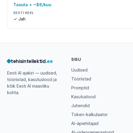
Tasuta + ~$8/kuu
EESTI KEEL
✓ Jah
SISU
tehisintellektid
.ee
Uudised
Eesti AI ajakiri — uudised,
Tööriistad
tööriistad, kasutuslood ja
kõik Eesti AI maastiku
Promptid
kohta.
Kasutuslood
Juhendid
Token-kalkulaator
AI-äpiehitajad
AI-videogeneraatorid