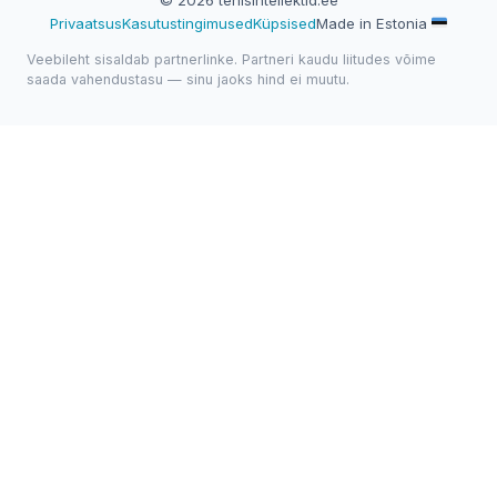
Privaatsus
Kasutustingimused
Küpsised
Made in Estonia
Veebileht sisaldab partnerlinke. Partneri kaudu liitudes võime
saada vahendustasu — sinu jaoks hind ei muutu.