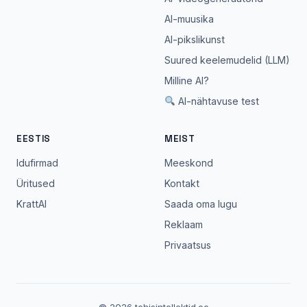
AI-muusika
AI-pikslikunst
Suured keelemudelid (LLM)
Milline AI?
AI-nähtavuse test
EESTIS
MEIST
Idufirmad
Meeskond
Üritused
Kontakt
KrattAI
Saada oma lugu
Reklaam
Privaatsus
© 2026 tehisintellektid.ee