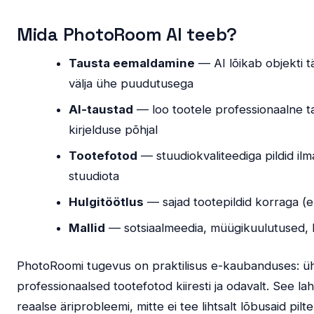
Mida PhotoRoom AI teeb?
Tausta eemaldamine
— AI lõikab objekti t
välja ühe puudutusega
AI-taustad
— loo tootele professionaalne t
kirjelduse põhjal
Tootefotod
— stuudiokvaliteediga pildid ilm
stuudiota
Hulgitöötlus
— sajad tootepildid korraga (
Mallid
— sotsiaalmeedia, müügikuulutused, 
PhotoRoomi tugevus on praktilisus e-kaubanduses: ü
professionaalsed tootefotod kiiresti ja odavalt. See l
reaalse äriprobleemi, mitte ei tee lihtsalt lõbusaid pilte