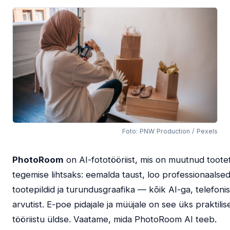
Foto: PNW Production / Pexels
PhotoRoom
on AI-fototööriist, mis on muutnud toot
tegemise lihtsaks: eemalda taust, loo professionaalse
tootepildid ja turundusgraafika — kõik AI-ga, telefonis
arvutist. E-poe pidajale ja müüjale on see üks praktili
tööriistu üldse. Vaatame, mida PhotoRoom AI teeb.