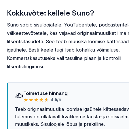
Kokkuvõte: kellele Suno?
Suno sobib sisuloojatele, YouTuberitele, podcasteritel
väikeettevõtetele, kes vajavad originaalmuusikat ilma
litsentsitasudeta. See teeb muusika loomise kättesaa
igaühele. Eesti keele tugi lisab kohaliku võimaluse.
Kommertskasutuseks vali tasuline plaan ja kontrolli
litsentsitingimusi.
Toimetuse hinnang
✍️
★
★
★
★
★
4.5/5
Teeb originaalmuusika loomise igaühele kättesaada
tulemus on üllatavalt kvaliteetne tausta- ja sotsiaalm
muusikaks. Sisuloojale lõbus ja praktiline.