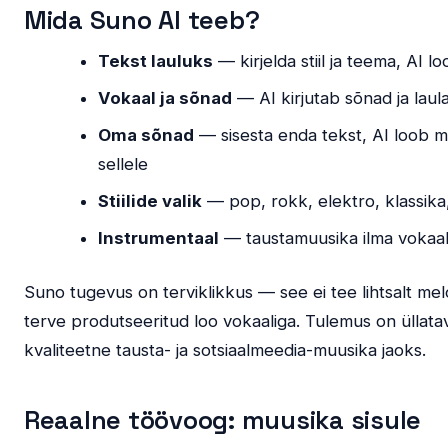
Mida Suno AI teeb?
Tekst lauluks
— kirjelda stiil ja teema, AI l
Vokaal ja sõnad
— AI kirjutab sõnad ja lau
Oma sõnad
— sisesta enda tekst, AI loob 
sellele
Stiilide valik
— pop, rokk, elektro, klassika
Instrumentaal
— taustamuusika ilma vokaal
Suno tugevus on terviklikkus — see ei tee lihtsalt mel
terve produtseeritud loo vokaaliga. Tulemus on üllatav
kvaliteetne tausta- ja sotsiaalmeedia-muusika jaoks.
Reaalne töövoog: muusika sisule