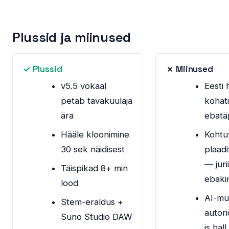
Plussid ja miinused
✓ Plussid
✗ Miinused
v5.5 vokaal
Eesti 
petab tavakuulaja
kohati
ära
ebatä
Hääle kloonimine
Kohtu
30 sek näidisest
plaad
— jurii
Täispikad 8+ min
ebaki
lood
AI-mu
Stem-eraldus +
autori
Suno Studio DAW
is hall