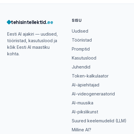
SISU
tehisintellektid
.ee
Uudised
Eesti AI ajakiri — uudised,
Tööriistad
tööriistad, kasutuslood ja
kõik Eesti AI maastiku
Promptid
kohta.
Kasutuslood
Juhendid
Token-kalkulaator
AI-äpiehitajad
AI-videogeneraatorid
AI-muusika
AI-pikslikunst
Suured keelemudelid (LLM)
Milline AI?