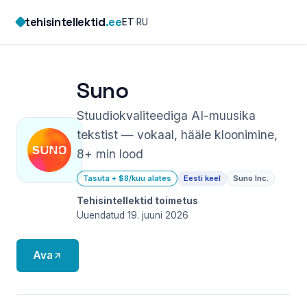
Skip
tehisintellektid
.ee
ET
·
RU
to
content
Suno
Stuudiokvaliteediga AI-muusika
tekstist — vokaal, hääle kloonimine,
8+ min lood
Tasuta + $8/kuu alates
Eesti keel
Suno Inc.
Tehisintellektid toimetus
Uuendatud 19. juuni 2026
Ava