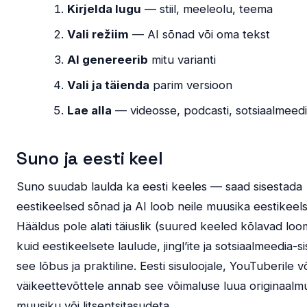
Kirjelda lugu
— stiil, meeleolu, teema
Vali režiim
— AI sõnad või oma tekst
AI genereerib
mitu varianti
Vali ja täienda
parim versioon
Lae alla
— videosse, podcasti, sotsiaalmeed
Suno ja eesti keel
Suno suudab laulda ka eesti keeles — saad sisestada
eestikeelsed sõnad ja AI loob neile muusika eestikeels
Hääldus pole alati täiuslik (suured keeled kõlavad loo
kuid eestikeelsete laulude, jingl’ite ja sotsiaalmeedia-s
see lõbus ja praktiline. Eesti sisuloojale, YouTuberile v
väikeettevõttele annab see võimaluse luua originaalmu
muusiku või litsentsitasudeta.