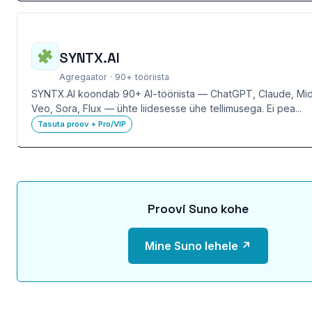
SYNTX.AI
Agregaator · 90+ tööriista
SYNTX.AI koondab 90+ AI-tööriista — ChatGPT, Claude, Mid
Veo, Sora, Flux — ühte liidesesse ühe tellimusega. Ei pea...
Tasuta proov + Pro/VIP
Proovi Suno kohe
Mine Suno lehele ↗