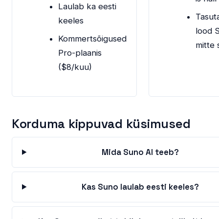
Laulab ka eesti
Tasuta
keeles
lood 
Kommertsõigused
mitte 
Pro-plaanis
($8/kuu)
Korduma kippuvad küsimused
Mida Suno AI teeb?
Kas Suno laulab eesti keeles?