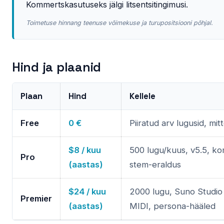
Kommertskasutuseks jälgi litsentsitingimusi.
Toimetuse hinnang teenuse võimekuse ja turupositsiooni põhjal.
Hind ja plaanid
Plaan
Hind
Kellele
Free
0 €
Piiratud arv lugusid, mitt
$8 / kuu
500 lugu/kuus, v5.5, k
Pro
(aastas)
stem-eraldus
$24 / kuu
2000 lugu, Suno Studi
Premier
(aastas)
MIDI, persona-hääled