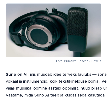
Foto: Primitive Spaces / Pexels
Suno
on AI, mis muudab idee terveks lauluks — sõna
vokaal ja instrumendid, kõik tekstikirjelduse põhjal. Veel
vajas muusika loomine aastaid õppimist; nüüd piisab üh
Vaatame, mida Suno AI teeb ja kuidas seda kasutada.