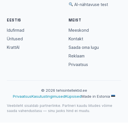
AI-nähtavuse test
EESTIS
MEIST
Idufirmad
Meeskond
Üritused
Kontakt
KrattAI
Saada oma lugu
Reklaam
Privaatsus
© 2026 tehisintellektid.ee
Privaatsus
Kasutustingimused
Küpsised
Made in Estonia
Veebileht sisaldab partnerlinke. Partneri kaudu liitudes võime
saada vahendustasu — sinu jaoks hind ei muutu.