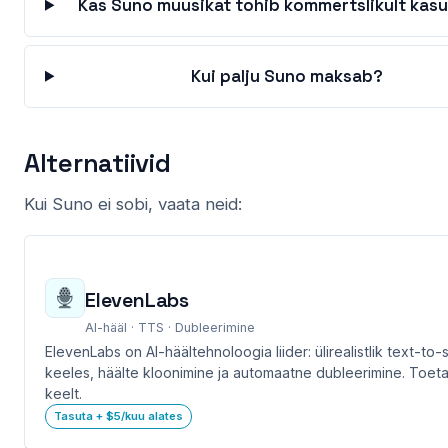
Kas Suno muusikat tohib kommertslikult kas
Kui palju Suno maksab?
Alternatiivid
Kui Suno ei sobi, vaata neid:
ElevenLabs
AI-hääl · TTS · Dubleerimine
ElevenLabs on AI-häältehnoloogia liider: ülirealistlik text-t
keeles, häälte kloonimine ja automaatne dubleerimine. Toeta
keelt.
Tasuta + $5/kuu alates