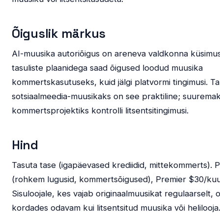
Õiguslik märkus
AI-muusika autoriõigus on areneva valdkonna küsimu
tasuliste plaanidega saad õigused loodud muusika
kommertskasutuseks, kuid jälgi platvormi tingimusi. Ta
sotsiaalmeedia-muusikaks on see praktiline; suurema
kommertsprojektiks kontrolli litsentsitingimusi.
Hind
Tasuta tase (igapäevased krediidid, mittekommerts). 
(rohkem lugusid, kommertsõigused), Premier $30/kuu
Sisuloojale, kes vajab originaalmuusikat regulaarselt, 
kordades odavam kui litsentsitud muusika või helilooja