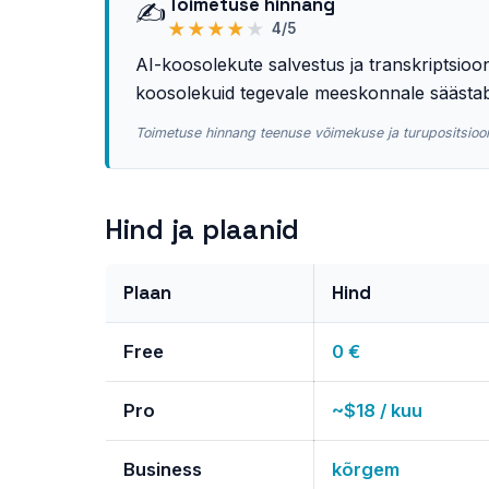
Toimetuse hinnang
✍️
★
★
★
★
★
4/5
AI-koosolekute salvestus ja transkriptsioon
koosolekuid tegevale meeskonnale säästab 
Toimetuse hinnang teenuse võimekuse ja turupositsioon
Hind ja plaanid
Plaan
Hind
Free
0 €
Pro
~$18 / kuu
Business
kõrgem