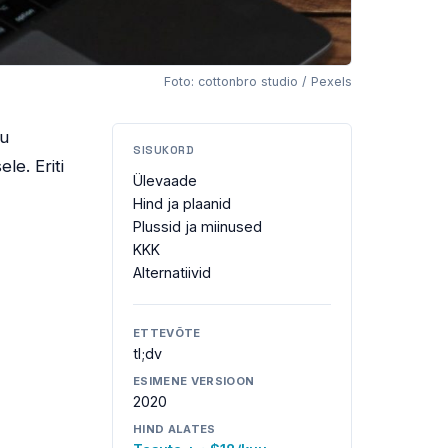
Foto: cottonbro studio / Pexels
su
SISUKORD
e. Eriti
Ülevaade
Hind ja plaanid
Plussid ja miinused
KKK
Alternatiivid
ETTEVÕTE
tl;dv
ESIMENE VERSIOON
2020
HIND ALATES