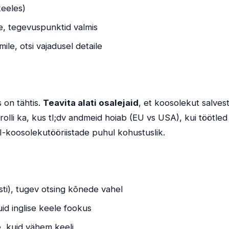
keeles)
, tegevuspunktid valmis
le, otsi vajadusel detaile
 on tähtis.
Teavita alati osalejaid
, et koosolekut salves
olli ka, kus tl;dv andmeid hoiab (EU vs USA), kui töötled
AI-koosolekutööriistade puhul kohustuslik.
ti), tugev otsing kõnede vahel
uid inglise keele fookus
e, kuid vähem keeli