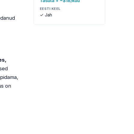
Tasuta + ~$18/kuu
EESTI KEEL
✓ Jah
pidanud
es,
tsed
 pidama,
us on