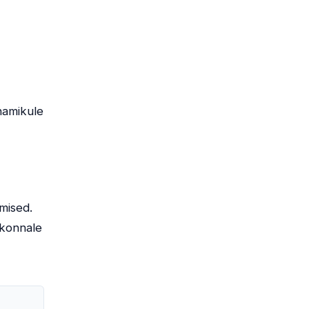
enamikule
mised.
skonnale