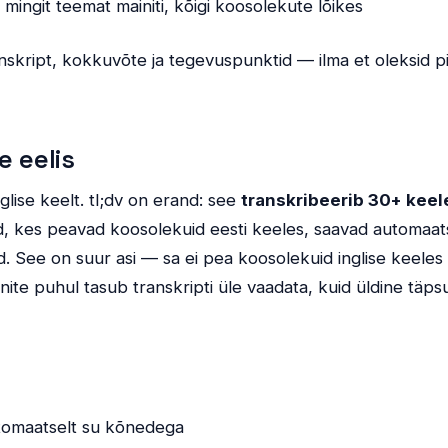
l mingit teemat mainiti, kõigi koosolekute lõikes
anskript, kokkuvõte ja tegevuspunktid — ilma et oleksid 
e eelis
glise keelt. tl;dv on erand: see
transkribeerib 30+ keel
d, kes peavad koosolekuid eesti keeles, saavad automaa
d. See on suur asi — sa ei pea koosolekuid inglise keeles
nite puhul tasub transkripti üle vaadata, kuid üldine täps
utomaatselt su kõnedega