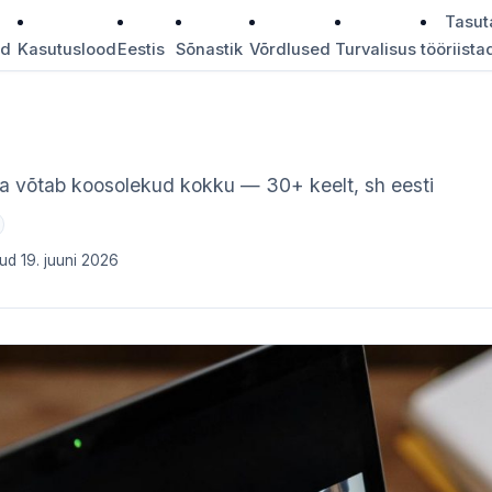
Tasut
id
Kasutuslood
Eestis
Sõnastik
Võrdlused
Turvalisus
tööriista
 ja võtab koosolekud kokku — 30+ keelt, sh eesti
d 19. juuni 2026