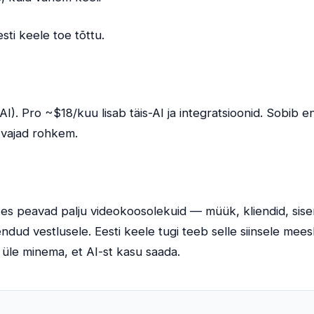
sti keele toe tõttu.
AI). Pro ~$18/kuu lisab täis-AI ja integratsioonid. Sobib 
 vajad rohkem.
kes peavad palju videokoosolekuid — müük, kliendid, sise
dud vestlusele. Eesti keele tugi teeb selle siinsele mee
e üle minema, et AI-st kasu saada.