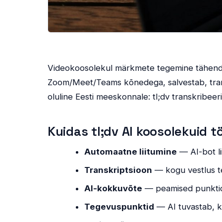
Videokoosolekul märkmete tegemine tähendab
Zoom/Meet/Teams kõnedega, salvestab, trans
oluline Eesti meeskonnale: tl;dv transkribeer
Kuidas tl;dv AI koosolekuid t
Automaatne liitumine
— AI-bot l
Transkriptsioon
— kogu vestlus te
AI-kokkuvõte
— peamised punktid
Tegevuspunktid
— AI tuvastab, 