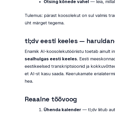
Otsing kõnede vahel
— leia, milla
Tulemus: pärast koosolekut on sul valmis tr
üht märget tegema.
tl;dv eesti keeles — haruldan
Enamik AI-koosolekutööriistu toetab ainult in
sealhulgas eesti keeles
. Eesti meeskonna
eestikeelsed transkriptsioonid ja kokkuvõtte
et AI-st kasu saada. Keerukamate erialatermi
hea.
Reaalne töövoog
Ühenda kalender
— tl;dv liitub a