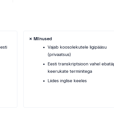
✗ Miinused
esti
Vajab koosolekutele ligipääsu
(privaatsus)
Eesti transkriptsioon vahel ebat
keerukate terminitega
Liides inglise keeles