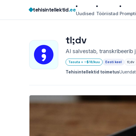
Skip
tehisintellektid
.ee
to
Uudised
Tööriistad
Prompt
content
tl;dv
AI salvestab, transkribeerib
Tasuta + ~$18/kuu
Eesti keel
tl;dv
Tehisintellektid toimetus
Uuendatu