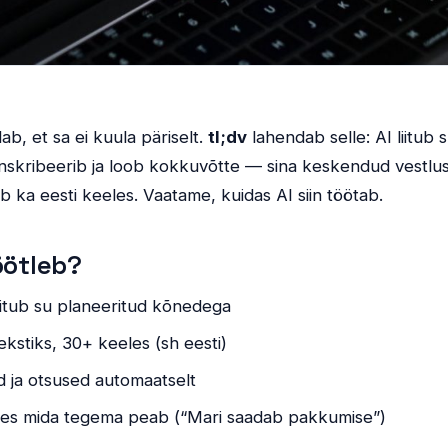
, et sa ei kuula päriselt.
tl;dv
lahendab selle: AI liitub 
kribeerib ja loob kokkuvõtte — sina keskendud vestlusel
ib ka eesti keeles. Vaatame, kuidas AI siin töötab.
öötleb?
iitub su planeeritud kõnedega
kstiks, 30+ keeles (sh eesti)
 ja otsused automaatselt
kes mida tegema peab (“Mari saadab pakkumise”)