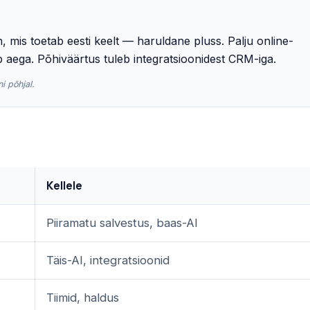
, mis toetab eesti keelt — haruldane pluss. Palju online-
aega. Põhiväärtus tuleb integratsioonidest CRM-iga.
i põhjal.
Kellele
Piiramatu salvestus, baas-AI
Täis-AI, integratsioonid
Tiimid, haldus