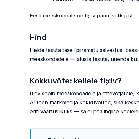
Eesti meeskonnale on tl;dv parim valik just ee
Hind
Helde tasuta tase (piiramatu salvestus, baas-
meeskondadele — alusta tasuta, uuenda kui
Kokkuvõte: kellele tl;dv?
tl;dv sobib meeskondadele ja ettevõtjatele, 
AI teeb märkmed ja kokkuvõtted, sina kesken
eriti väärtuslikuks — sa ei pea inglise keelel