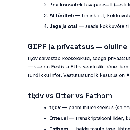
Pea koosolek
tavapäraselt (eesti 
AI töötleb
— transkript, kokkuvõte
Jaga ja otsi
— saada kokkuvõte tiimi
GDPR ja privaatsus — oluline
tl;dv salvestab koosolekuid, seega privaatsus
— see on Eestis ja EU-s seaduslik nõue. Kontr
tundlikku infot. Vastutustundlik kasutus on 
tl;dv vs Otter vs Fathom
tl;dv
— parim mitmekeelsus (sh ees
Otter.ai
— transkriptsiooni liider, k
Fathom
— helde tasuta tase, lihtn