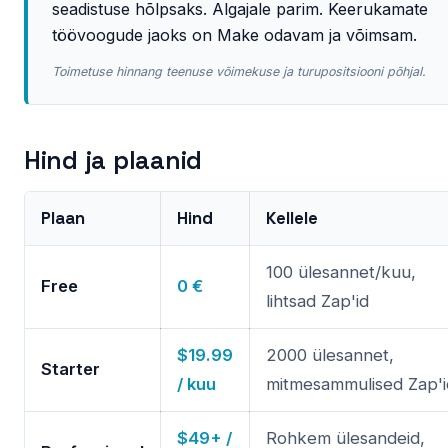
seadistuse hõlpsaks. Algajale parim. Keerukamate
töövoogude jaoks on Make odavam ja võimsam.
Toimetuse hinnang teenuse võimekuse ja turupositsiooni põhjal.
Hind ja plaanid
Plaan
Hind
Kellele
100 ülesannet/kuu,
Free
0 €
lihtsad Zap'id
$19.99
2000 ülesannet,
Starter
/ kuu
mitmesammulised Zap'i
$49+ /
Rohkem ülesandeid,