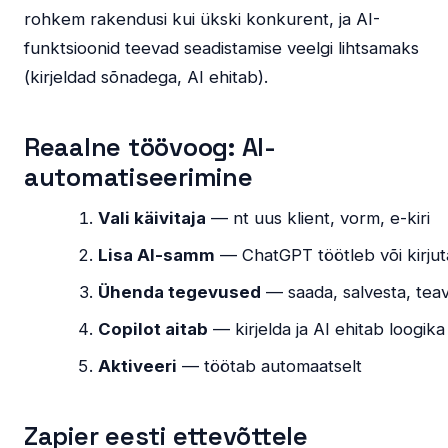
rohkem rakendusi kui ükski konkurent, ja AI-
funktsioonid teevad seadistamise veelgi lihtsamaks
(kirjeldad sõnadega, AI ehitab).
Reaalne töövoog: AI-
automatiseerimine
Vali käivitaja
— nt uus klient, vorm, e-kiri
Lisa AI-samm
— ChatGPT töötleb või kirju
Ühenda tegevused
— saada, salvesta, teav
Copilot aitab
— kirjelda ja AI ehitab loogika
Aktiveeri
— töötab automaatselt
Zapier eesti ettevõttele