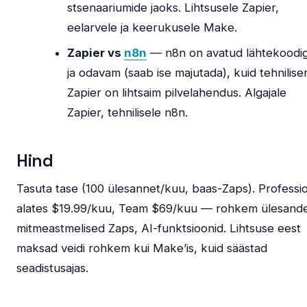
stsenaariumide jaoks. Lihtsusele Zapier,
eelarvele ja keerukusele Make.
Zapier vs
n8n
— n8n on avatud lähtekoodi
ja odavam (saab ise majutada), kuid tehnilise
Zapier on lihtsaim pilvelahendus. Algajale
Zapier, tehnilisele n8n.
Hind
Tasuta tase (100 ülesannet/kuu, baas-Zaps). Professi
alates $19.99/kuu, Team $69/kuu — rohkem ülesande
mitmeastmelised Zaps, AI-funktsioonid. Lihtsuse eest
maksad veidi rohkem kui Make’is, kuid säästad
seadistusajas.