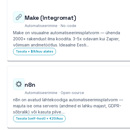
Make (Integromat)
Automatiseerimine · No-code
Make on visuaalne automatiseerimisplatvorm — ühenda
2000+ rakendust ilma koodita. 3-5x odavam kui Zapier,
võimsam andmetöötlus. Ideaalne Eesti...
Tasuta + $9/kuu alates
n8n
Automatiseerimine · Open-source
n8n on avatud lähtekoodiga automatiseerimisplatvorm —
majuta ise oma serveris (andmed ei lahku majast, GDPR-
sõbralik) või kasuta pilve....
Tasuta (self-host) + €20/kuu