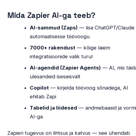
Mida Zapier AI-ga teeb?
AI-sammud (Zaps)
— lisa ChatGPT/Claude
automaatsesse töövoogu
7000+ rakendust
— kõige laiem
integratsioonide valik turul
AI-agendid (Zapier Agents)
— AI, mis täid
ülesandeid iseseisvalt
Copilot
— kirjelda töövoog sõnadega, AI
ehitab Zapi
Tabelid ja liidesed
— andmebaasid ja vorm
AI-ga
Zapieri tugevus on lihtsus ja katvus — see ühendab