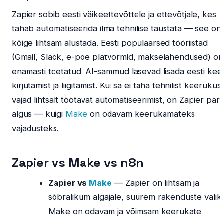
Zapier sobib eesti väikeettevõttele ja ettevõtjale, kes
tahab automatiseerida ilma tehnilise taustata — see o
kõige lihtsam alustada. Eesti populaarsed tööriistad
(Gmail, Slack, e-poe platvormid, makselahendused) o
enamasti toetatud. AI-sammud lasevad lisada eesti ke
kirjutamist ja liigitamist. Kui sa ei taha tehnilist keerukus
vajad lihtsalt töötavat automatiseerimist, on Zapier pa
algus — kuigi
Make
on odavam keerukamateks
vajadusteks.
Zapier vs Make vs n8n
Zapier vs
Make
— Zapier on lihtsam ja
sõbralikum algajale, suurem rakenduste valik
Make on odavam ja võimsam keerukate