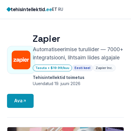
Skip
tehisintellektid
.ee
ET
·
RU
to
content
Zapier
Automatiseerimise turuliider — 7000+
integratsiooni, lihtsaim liides algajale
Tasuta + $19.99/kuu
Eesti keel
Zapier Inc.
Tehisintellektid toimetus
Uuendatud 19. juuni 2026
Ava