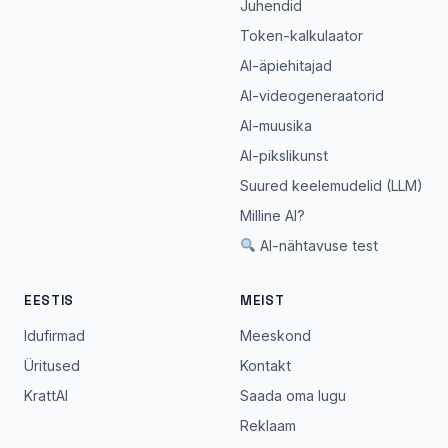
Juhendid
Token-kalkulaator
AI-äpiehitajad
AI-videogeneraatorid
AI-muusika
AI-pikslikunst
Suured keelemudelid (LLM)
Milline AI?
AI-nähtavuse test
EESTIS
MEIST
Idufirmad
Meeskond
Üritused
Kontakt
KrattAI
Saada oma lugu
Reklaam