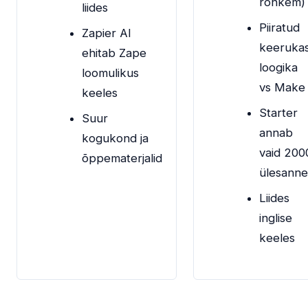
rohkem)
liides
Piiratud
Zapier AI
keeruka
ehitab Zape
loogika
loomulikus
vs Make
keeles
Starter
Suur
annab
kogukond ja
vaid 200
õppematerjalid
ülesanne
Liides
inglise
keeles