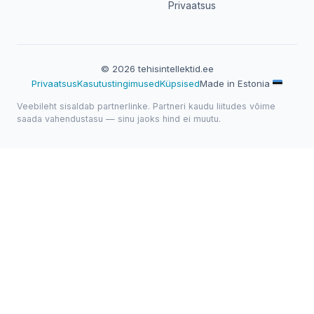
Privaatsus
© 2026 tehisintellektid.ee
Privaatsus
Kasutustingimused
Küpsised
Made in Estonia
Veebileht sisaldab partnerlinke. Partneri kaudu liitudes võime
saada vahendustasu — sinu jaoks hind ei muutu.