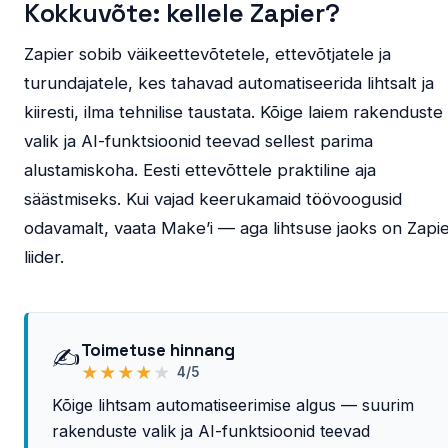
Kokkuvõte: kellele Zapier?
Zapier sobib väikeettevõtetele, ettevõtjatele ja
turundajatele, kes tahavad automatiseerida lihtsalt ja
kiiresti, ilma tehnilise taustata. Kõige laiem rakenduste
valik ja AI-funktsioonid teevad sellest parima
alustamiskoha. Eesti ettevõttele praktiline aja
säästmiseks. Kui vajad keerukamaid töövoogusid
odavamalt, vaata Make’i — aga lihtsuse jaoks on Zapi
liider.
Toimetuse hinnang
✍️
★
★
★
★
★
4/5
Kõige lihtsam automatiseerimise algus — suurim
rakenduste valik ja AI-funktsioonid teevad