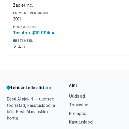
Zapier Inc.
ESIMENE VERSIOON
2011
HIND ALATES
Tasuta + $19.99/kuu
EESTI KEEL
✓ Jah
SISU
tehisintellektid
.ee
Uudised
Eesti AI ajakiri — uudised,
Tööriistad
tööriistad, kasutuslood ja
kõik Eesti AI maastiku
Promptid
kohta.
Kasutuslood