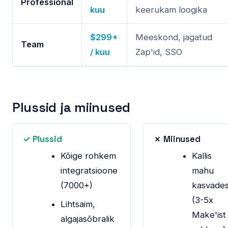
Professional
kuu
keerukam loogika
$299+
Meeskond, jagatud
Team
/ kuu
Zap'id, SSO
Plussid ja miinused
✓ Plussid
✗ Miinused
Kõige rohkem
Kallis
integratsioone
mahu
(7000+)
kasvade
(3-5x
Lihtsaim,
Make'ist
algajasõbralik