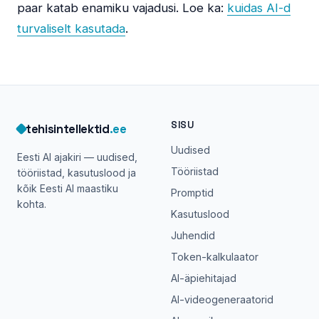
paar katab enamiku vajadusi. Loe ka:
kuidas AI-d
turvaliselt kasutada
.
SISU
tehisintellektid
.ee
Uudised
Eesti AI ajakiri — uudised,
Tööriistad
tööriistad, kasutuslood ja
kõik Eesti AI maastiku
Promptid
kohta.
Kasutuslood
Juhendid
Token-kalkulaator
AI-äpiehitajad
AI-videogeneraatorid