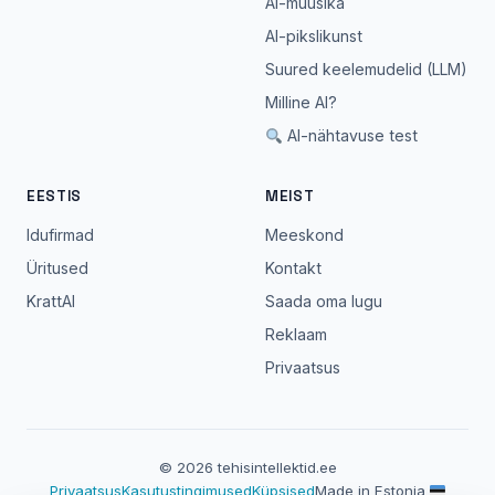
AI-muusika
AI-pikslikunst
Suured keelemudelid (LLM)
Milline AI?
AI-nähtavuse test
EESTIS
MEIST
Idufirmad
Meeskond
Üritused
Kontakt
KrattAI
Saada oma lugu
Reklaam
Privaatsus
© 2026 tehisintellektid.ee
Privaatsus
Kasutustingimused
Küpsised
Made in Estonia