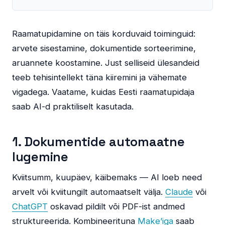
Raamatupidamine on täis korduvaid toiminguid:
arvete sisestamine, dokumentide sorteerimine,
aruannete koostamine. Just selliseid ülesandeid
teeb tehisintellekt täna kiiremini ja vähemate
vigadega. Vaatame, kuidas Eesti raamatupidaja
saab AI-d praktiliselt kasutada.
1. Dokumentide automaatne
lugemine
Kviitsumm, kuupäev, käibemaks — AI loeb need
arvelt või kviitungilt automaatselt välja.
Claude
või
ChatGPT
oskavad pildilt või PDF-ist andmed
struktureerida. Kombineerituna
Make’iga
saab