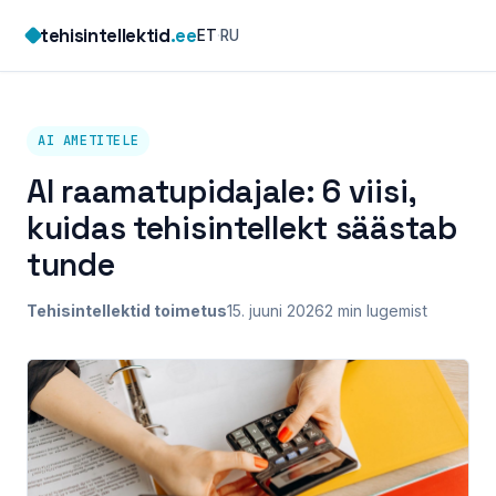
Skip
tehisintellektid
.ee
ET
·
RU
to
content
AI AMETITELE
AI raamatupidajale: 6 viisi,
kuidas tehisintellekt säästab
tunde
Tehisintellektid toimetus
15. juuni 2026
2 min lugemist