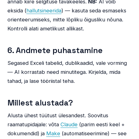
annab kiire selgituse tavakeeles.
NB:
AI võib
eksida (
hallutsineerida
) — kasuta seda esmaseks
orienteerumiseks, mitte lõpliku õigusliku nõuna.
Kontrolli alati ametlikust allikast.
6. Andmete puhastamine
Segased Exceli tabelid, dublikaadid, vale vorming
— AI korrastab need minutitega. Kirjelda, mida
tahad, ja lase tööriistal teha.
Millest alustada?
Alusta ühest tüütust ülesandest. Soovitus
raamatupidajale: võta
Claude
(parim eesti keel +
dokumendid) ja
Make
(automatiseerimine) — see