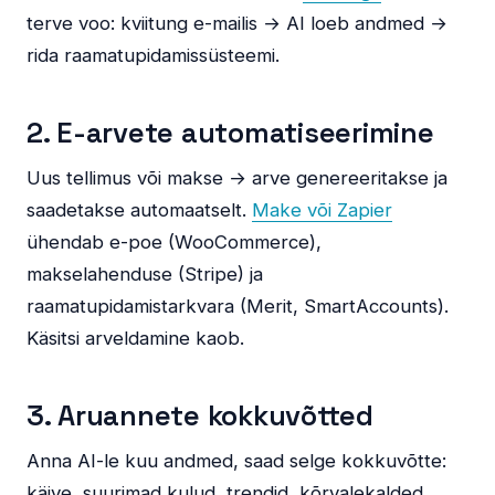
terve voo: kviitung e-mailis → AI loeb andmed →
rida raamatupidamissüsteemi.
2. E-arvete automatiseerimine
Uus tellimus või makse → arve genereeritakse ja
saadetakse automaatselt.
Make või Zapier
ühendab e-poe (WooCommerce),
makselahenduse (Stripe) ja
raamatupidamistarkvara (Merit, SmartAccounts).
Käsitsi arveldamine kaob.
3. Aruannete kokkuvõtted
Anna AI-le kuu andmed, saad selge kokkuvõtte:
käive, suurimad kulud, trendid, kõrvalekalded.