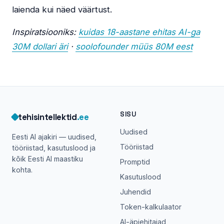
laienda kui näed väärtust.
Inspiratsiooniks:
kuidas 18-aastane ehitas AI-ga
30M dollari äri
·
soolofounder müüs 80M eest
SISU
tehisintellektid
.ee
Uudised
Eesti AI ajakiri — uudised,
Tööriistad
tööriistad, kasutuslood ja
kõik Eesti AI maastiku
Promptid
kohta.
Kasutuslood
Juhendid
Token-kalkulaator
AI-äpiehitajad