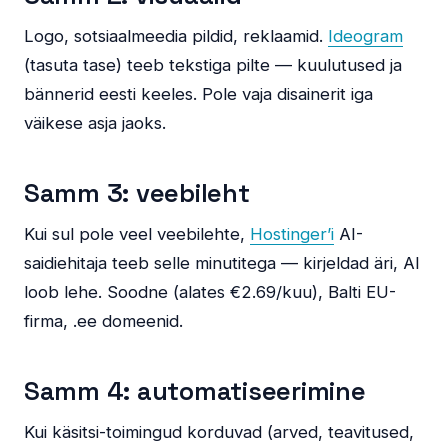
Logo, sotsiaalmeedia pildid, reklaamid.
Ideogram
(tasuta tase) teeb tekstiga pilte — kuulutused ja
bännerid eesti keeles. Pole vaja disainerit iga
väikese asja jaoks.
Samm 3: veebileht
Kui sul pole veel veebilehte,
Hostinger’i
AI-
saidiehitaja teeb selle minutitega — kirjeldad äri, AI
loob lehe. Soodne (alates €2.69/kuu), Balti EU-
firma, .ee domeenid.
Samm 4: automatiseerimine
Kui käsitsi-toimingud korduvad (arved, teavitused,