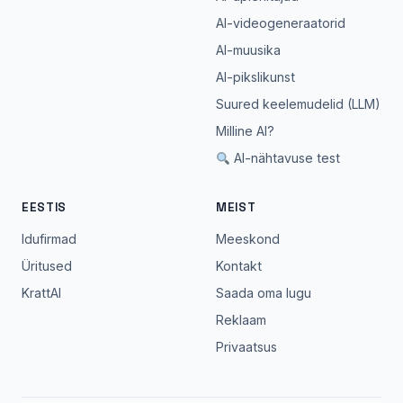
AI-videogeneraatorid
AI-muusika
AI-pikslikunst
Suured keelemudelid (LLM)
Milline AI?
AI-nähtavuse test
EESTIS
MEIST
Idufirmad
Meeskond
Üritused
Kontakt
KrattAI
Saada oma lugu
Reklaam
Privaatsus