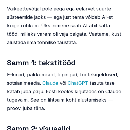
Väikeettevõtjal pole aega ega eelarvet suurte
süsteemide jaoks — aga just tema võidab AI-st
kõige rohkem. Üks inimene saab AI abil katta
tööd, milleks varem oli vaja palgata. Vaatame, kust
alustada ilma tehnilise taustata.
Samm 1: tekstitööd
E-kirjad, pakkumised, lepingud, tootekirjeldused,
sotsiaalmeedia.
Claude
või
ChatGPT
tasuta tase
katab juba palju. Eesti keeles kirjutades on Claude
tugevaim. See on lihtsaim koht alustamiseks —
proovi juba täna.
Samm 2: visuaalid