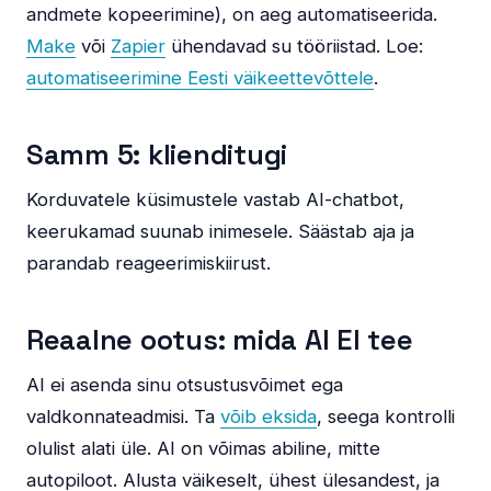
andmete kopeerimine), on aeg automatiseerida.
Make
või
Zapier
ühendavad su tööriistad. Loe:
automatiseerimine Eesti väikeettevõttele
.
Samm 5: klienditugi
Korduvatele küsimustele vastab AI-chatbot,
keerukamad suunab inimesele. Säästab aja ja
parandab reageerimiskiirust.
Reaalne ootus: mida AI EI tee
AI ei asenda sinu otsustusvõimet ega
valdkonnateadmisi. Ta
võib eksida
, seega kontrolli
olulist alati üle. AI on võimas abiline, mitte
autopiloot. Alusta väikeselt, ühest ülesandest, ja