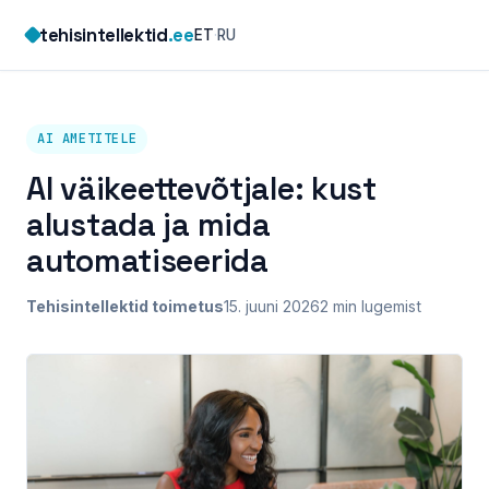
Skip
tehisintellektid
.ee
ET
·
RU
to
content
AI AMETITELE
AI väikeettevõtjale: kust
alustada ja mida
automatiseerida
Tehisintellektid toimetus
15. juuni 2026
2 min lugemist