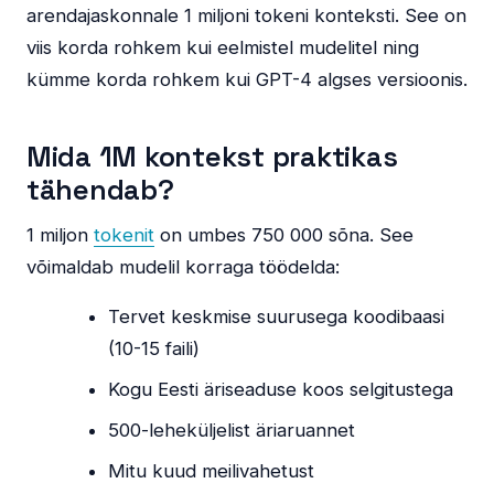
arendajaskonnale 1 miljoni tokeni konteksti. See on
viis korda rohkem kui eelmistel mudelitel ning
kümme korda rohkem kui GPT-4 algses versioonis.
Mida 1M kontekst praktikas
tähendab?
1 miljon
tokenit
on umbes 750 000 sõna. See
võimaldab mudelil korraga töödelda:
Tervet keskmise suurusega koodibaasi
(10-15 faili)
Kogu Eesti äriseaduse koos selgitustega
500-leheküljelist äriaruannet
Mitu kuud meilivahetust