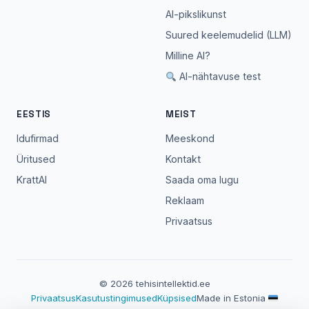
AI-pikslikunst
Suured keelemudelid (LLM)
Milline AI?
AI-nähtavuse test
EESTIS
MEIST
Idufirmad
Meeskond
Üritused
Kontakt
KrattAI
Saada oma lugu
Reklaam
Privaatsus
© 2026 tehisintellektid.ee
Privaatsus
Kasutustingimused
Küpsised
Made in Estonia