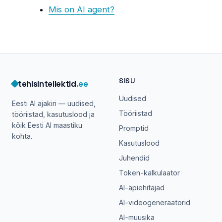
Mis on AI agent?
SISU
tehisintellektid
.ee
Uudised
Eesti AI ajakiri — uudised,
Tööriistad
tööriistad, kasutuslood ja
kõik Eesti AI maastiku
Promptid
kohta.
Kasutuslood
Juhendid
Token-kalkulaator
AI-äpiehitajad
AI-videogeneraatorid
AI-muusika