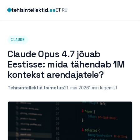
Skip
tehisintellektid
.ee
ET
·
RU
to
content
CLAUDE
Claude Opus 4.7 jõuab
Eestisse: mida tähendab 1M
kontekst arendajatele?
Tehisintellektid toimetus
21. mai 2026
1 min lugemist