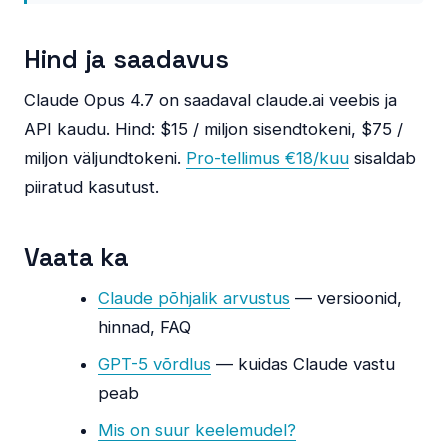
Hind ja saadavus
Claude Opus 4.7 on saadaval claude.ai veebis ja
API kaudu. Hind: $15 / miljon sisendtokeni, $75 /
miljon väljundtokeni.
Pro-tellimus €18/kuu
sisaldab
piiratud kasutust.
Vaata ka
Claude põhjalik arvustus
— versioonid,
hinnad, FAQ
GPT-5 võrdlus
— kuidas Claude vastu
peab
Mis on suur keelemudel?