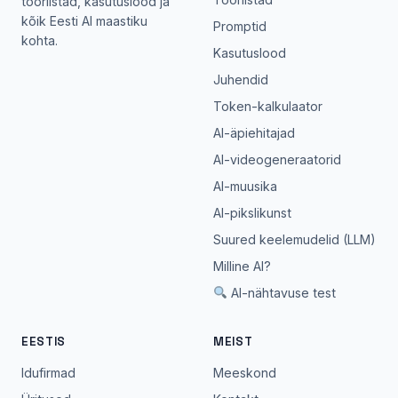
tööriistad, kasutuslood ja
kõik Eesti AI maastiku
Promptid
kohta.
Kasutuslood
Juhendid
Token-kalkulaator
AI-äpiehitajad
AI-videogeneraatorid
AI-muusika
AI-pikslikunst
Suured keelemudelid (LLM)
Milline AI?
AI-nähtavuse test
EESTIS
MEIST
Idufirmad
Meeskond