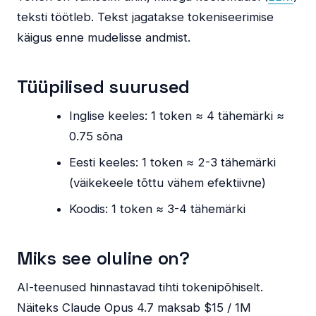
teksti töötleb. Tekst jagatakse tokeniseerimise
käigus enne mudelisse andmist.
Tüüpilised suurused
Inglise keeles: 1 token ≈ 4 tähemärki ≈
0.75 sõna
Eesti keeles: 1 token ≈ 2-3 tähemärki
(väikekeele tõttu vähem efektiivne)
Koodis: 1 token ≈ 3-4 tähemärki
Miks see oluline on?
AI-teenused hinnastavad tihti tokenipõhiselt.
Näiteks Claude Opus 4.7 maksab $15 / 1M