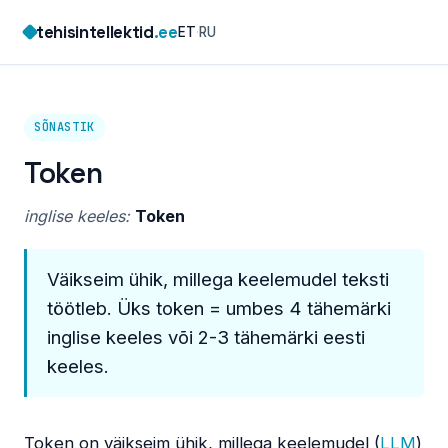
Skip
tehisintellektid
.ee
ET
·
RU
to
content
SÕNASTIK
Token
inglise keeles:
Token
Väikseim ühik, millega keelemudel teksti
töötleb. Üks token = umbes 4 tähemärki
inglise keeles või 2-3 tähemärki eesti
keeles.
Token on väikseim ühik, millega keelemudel (
LLM
)