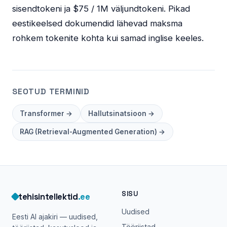
sisendtokeni ja $75 / 1M väljundtokeni. Pikad
eestikeelsed dokumendid lähevad maksma
rohkem tokenite kohta kui samad inglise keeles.
SEOTUD TERMINID
Transformer →
Hallutsinatsioon →
RAG (Retrieval-Augmented Generation) →
SISU
tehisintellektid
.ee
Uudised
Eesti AI ajakiri — uudised,
Tööriistad