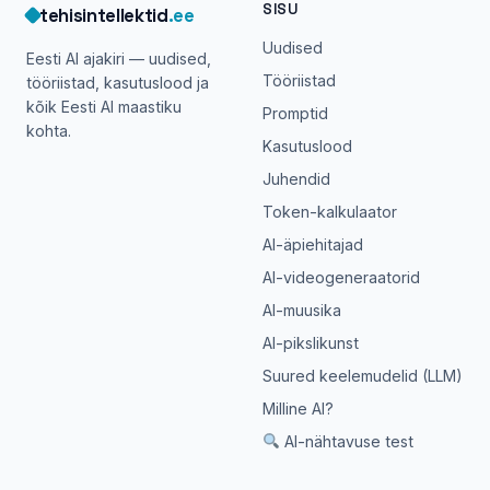
SISU
tehisintellektid
.ee
Uudised
Eesti AI ajakiri — uudised,
Tööriistad
tööriistad, kasutuslood ja
kõik Eesti AI maastiku
Promptid
kohta.
Kasutuslood
Juhendid
Token-kalkulaator
AI-äpiehitajad
AI-videogeneraatorid
AI-muusika
AI-pikslikunst
Suured keelemudelid (LLM)
Milline AI?
AI-nähtavuse test