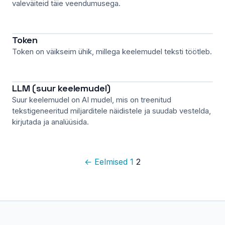
valeväiteid täie veendumusega.
Token
Token on väikseim ühik, millega keelemudel teksti töötleb.
LLM (suur keelemudel)
Suur keelemudel on AI mudel, mis on treenitud
tekstigeneeritud miljarditele näidistele ja suudab vestelda,
kirjutada ja analüüsida.
← Eelmised
1
2