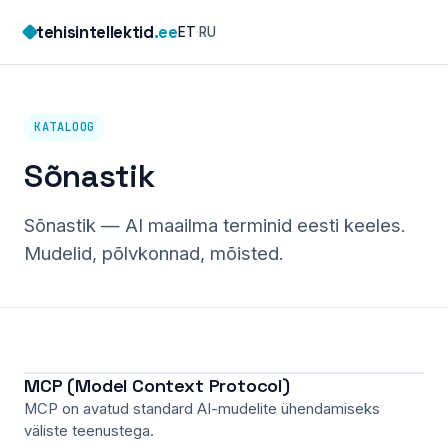
Skip
tehisintellektid
.ee
ET
·
RU
to
content
KATALOOG
Sõnastik
Sõnastik — AI maailma terminid eesti keeles.
Mudelid, põlvkonnad, mõisted.
MCP (Model Context Protocol)
MCP on avatud standard AI-mudelite ühendamiseks
väliste teenustega.