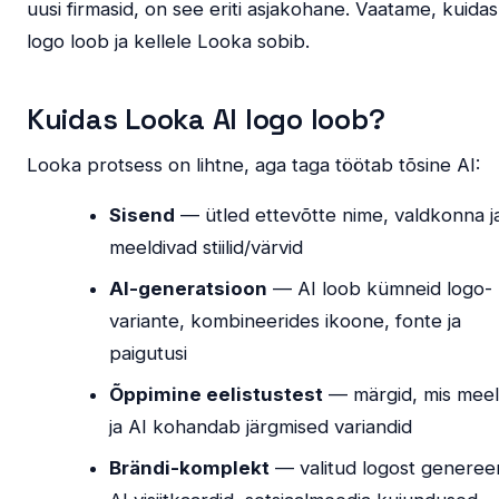
uusi firmasid, on see eriti asjakohane. Vaatame, kuidas
logo loob ja kellele Looka sobib.
Kuidas Looka AI logo loob?
Looka protsess on lihtne, aga taga töötab tõsine AI:
Sisend
— ütled ettevõtte nime, valdkonna j
meeldivad stiilid/värvid
AI-generatsioon
— AI loob kümneid logo-
variante, kombineerides ikoone, fonte ja
paigutusi
Õppimine eelistustest
— märgid, mis meel
ja AI kohandab järgmised variandid
Brändi-komplekt
— valitud logost generee