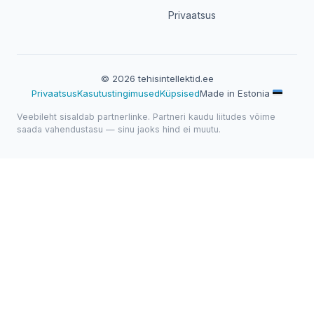
Privaatsus
© 2026 tehisintellektid.ee
Privaatsus
Kasutustingimused
Küpsised
Made in Estonia
Veebileht sisaldab partnerlinke. Partneri kaudu liitudes võime
saada vahendustasu — sinu jaoks hind ei muutu.