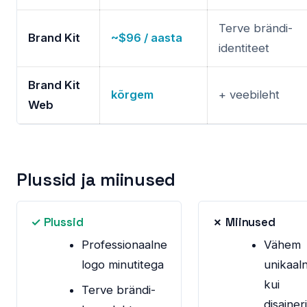
Terve brändi-
Brand Kit
~$96 / aasta
identiteet
Brand Kit
kõrgem
+ veebileht
Web
Plussid ja miinused
✓ Plussid
✗ Miinused
Professionaalne
Vähem
logo minutitega
unikaal
kui
Terve brändi-
disaineri