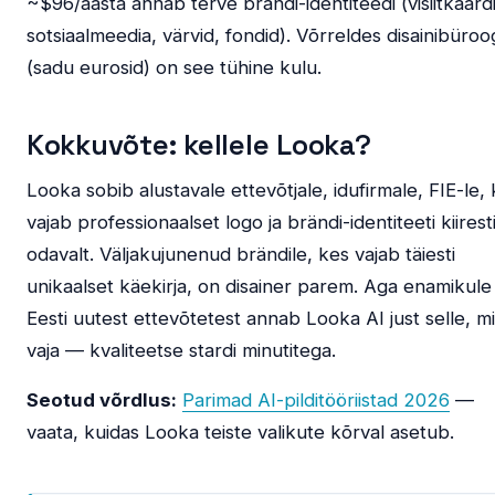
~$96/aasta annab terve brändi-identiteedi (visiitkaard
sotsiaalmeedia, värvid, fondid). Võrreldes disainibüroo
(sadu eurosid) on see tühine kulu.
Kokkuvõte: kellele Looka?
Looka sobib alustavale ettevõtjale, idufirmale, FIE-le,
vajab professionaalset logo ja brändi-identiteeti kiiresti
odavalt. Väljakujunenud brändile, kes vajab täiesti
unikaalset käekirja, on disainer parem. Aga enamikule
Eesti uutest ettevõtetest annab Looka AI just selle, m
vaja — kvaliteetse stardi minutitega.
Seotud võrdlus:
Parimad AI-pilditööriistad 2026
—
vaata, kuidas Looka teiste valikute kõrval asetub.