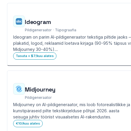
Ideogram
Pildigeneraator · Tüpograafia
Ideogram on parim AI-pildigeneraator tekstiga piltide jaoks 
plakatid, logod, reklaamid loetava kirjaga (90-95% täpsus v
Midjourney 30-40%)....
Tasuta + $7/kuu alates
Midjourney
Pildigeneraator
Midjourney on AI-pildigeneraator, mis loob fotorealistlikke ja
kunstipäraseid pilte tekstikirjelduse põhjal. 2026. aasta
seisuga juhtiv tööriist visuaalsetes AI-rakendustes.
€10/kuu alates