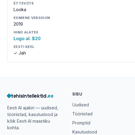
ETTEVÕTE
Looka
ESIMENE VERSIOON
2019
HIND ALATES
Logo al. $20
EESTI KEEL
✓ Jah
SISU
tehisintellektid
.ee
Uudised
Eesti AI ajakiri — uudised,
Tööriistad
tööriistad, kasutuslood ja
kõik Eesti AI maastiku
Promptid
kohta.
Kasutuslood