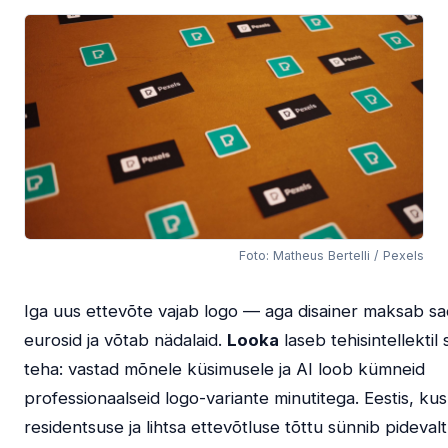
Foto: Matheus Bertelli / Pexels
Iga uus ettevõte vajab logo — aga disainer maksab s
eurosid ja võtab nädalaid.
Looka
laseb tehisintellektil
teha: vastad mõnele küsimusele ja AI loob kümneid
professionaalseid logo-variante minutitega. Eestis, kus
residentsuse ja lihtsa ettevõtluse tõttu sünnib pidevalt