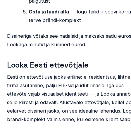
paigutust
Osta ja laadi alla
— logo-failid + soovi korra
terve brändi-komplekt
Disaineriga võtaks see nädalaid ja maksaks sadu euros
Lookaga minutid ja kümned eurod.
Looka Eesti ettevõtjale
Eesti on ettevõtluse jaoks eriline: e-residentsus, lihtne
firma asutamine, palju FIE-sid ja idufirmasid. Iga uus
ettevõte vajab visuaalset identiteeti — ja Looka annab
selle kiiresti ja odavalt. Alustavale ettevõtjale, kellel p
eelarvet disaineri jaoks, on see ideaalne lahendus. Log
brändi-komplekt valmis enne, kui esimene klient saab