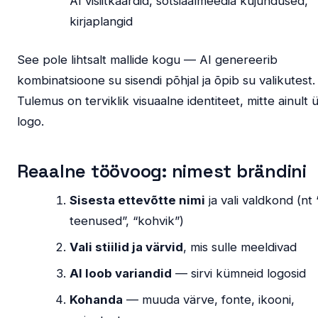
AI visiitkaardid, sotsiaalmeedia kujundused,
kirjaplangid
See pole lihtsalt mallide kogu — AI genereerib
kombinatsioone su sisendi põhjal ja õpib su valikutest.
Tulemus on terviklik visuaalne identiteet, mitte ainult 
logo.
Reaalne töövoog: nimest brändini
Sisesta ettevõtte nimi
ja vali valdkond (nt 
teenused”, “kohvik”)
Vali stiilid ja värvid
, mis sulle meeldivad
AI loob variandid
— sirvi kümneid logosid
Kohanda
— muuda värve, fonte, ikooni,