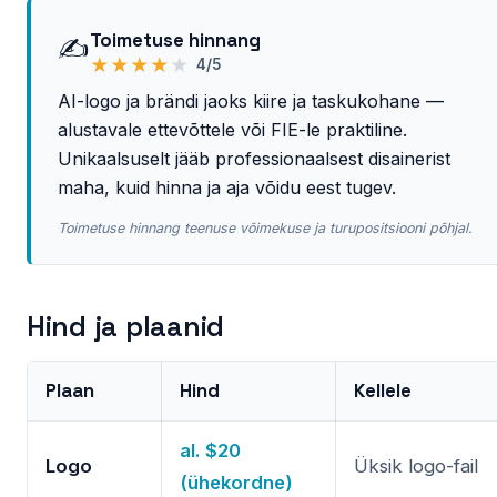
Toimetuse hinnang
✍️
★
★
★
★
★
4/5
AI-logo ja brändi jaoks kiire ja taskukohane —
alustavale ettevõttele või FIE-le praktiline.
Unikaalsuselt jääb professionaalsest disainerist
maha, kuid hinna ja aja võidu eest tugev.
Toimetuse hinnang teenuse võimekuse ja turupositsiooni põhjal.
Hind ja plaanid
Plaan
Hind
Kellele
al. $20
Logo
Üksik logo-fail
(ühekordne)