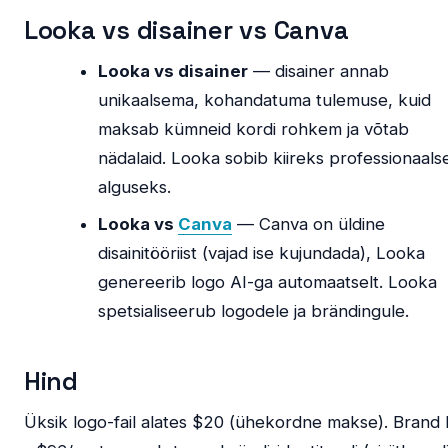
Looka vs disainer vs Canva
Looka vs disainer
— disainer annab
unikaalsema, kohandatuma tulemuse, kuid
maksab kümneid kordi rohkem ja võtab
nädalaid. Looka sobib kiireks professionaals
alguseks.
Looka vs
Canva
— Canva on üldine
disainitööriist (vajad ise kujundada), Looka
genereerib logo AI-ga automaatselt. Looka
spetsialiseerub logodele ja brändingule.
Hind
Üksik logo-fail alates $20 (ühekordne makse). Brand 