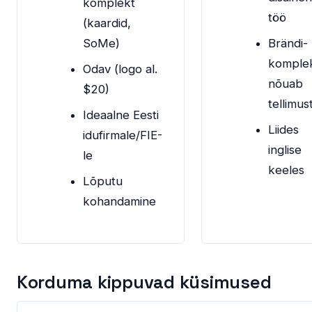
komplekt
töö
(kaardid,
SoMe)
Brändi-
komple
Odav (logo al.
nõuab
$20)
tellimus
Ideaalne Eesti
Liides
idufirmale/FIE-
inglise
le
keeles
Lõputu
kohandamine
Korduma kippuvad küsimused