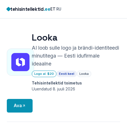
Skip
tehisintellektid
.ee
ET
·
RU
to
content
Looka
AI loob sulle logo ja brändi-identiteedi
minutitega — Eesti idufirmale
ideaalne
Logo al. $20
Eesti keel
Looka
Tehisintellektid toimetus
Uuendatud 8. juuli 2026
Ava