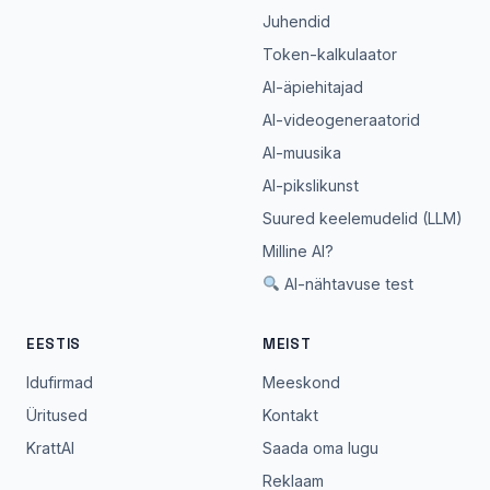
Juhendid
Token-kalkulaator
AI-äpiehitajad
AI-videogeneraatorid
AI-muusika
AI-pikslikunst
Suured keelemudelid (LLM)
Milline AI?
AI-nähtavuse test
EESTIS
MEIST
Idufirmad
Meeskond
Üritused
Kontakt
KrattAI
Saada oma lugu
Reklaam