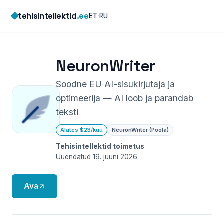
Skip
tehisintellektid
.ee
ET
·
RU
to
content
NeuronWriter
Soodne EU AI-sisukirjutaja ja
optimeerija — AI loob ja parandab
teksti
Alates $23/kuu
NeuronWriter (Poola)
Tehisintellektid toimetus
Uuendatud 19. juuni 2026
Ava