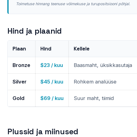
Toimetuse hinnang teenuse võimekuse ja turupositsiooni põhjal.
Hind ja plaanid
Plaan
Hind
Kellele
Bronze
$23 / kuu
Baasmaht, üksikkasutaja
Silver
$45 / kuu
Rohkem analüüse
Gold
$69 / kuu
Suur maht, tiimid
Plussid ja miinused