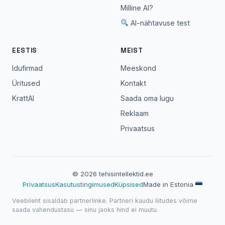
Milline AI?
AI-nähtavuse test
EESTIS
MEIST
Idufirmad
Meeskond
Üritused
Kontakt
KrattAI
Saada oma lugu
Reklaam
Privaatsus
© 2026 tehisintellektid.ee
Privaatsus
Kasutustingimused
Küpsised
Made in Estonia
Veebileht sisaldab partnerlinke. Partneri kaudu liitudes võime
saada vahendustasu — sinu jaoks hind ei muutu.