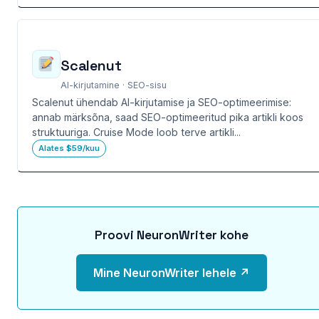
Scalenut
AI-kirjutamine · SEO-sisu
Scalenut ühendab AI-kirjutamise ja SEO-optimeerimise:
annab märksõna, saad SEO-optimeeritud pika artikli koos
struktuuriga. Cruise Mode loob terve artikli...
Alates $59/kuu
Proovi NeuronWriter kohe
Mine NeuronWriter lehele ↗