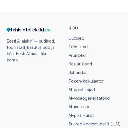
SISU
tehisintellektid
.ee
Uudised
Eesti AI ajakiri — uudised,
Tööriistad
tööriistad, kasutuslood ja
kõik Eesti AI maastiku
Promptid
kohta.
Kasutuslood
Juhendid
Token-kalkulaator
AI-äpiehitajad
AI-videogeneraatorid
AI-muusika
AI-pikslikunst
Suured keelemudelid (LLM)