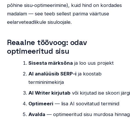
põhine sisu-optimeerimine), kuid hind on kordades
madalam — see teeb sellest parima väärtuse
eelarveteadlikule sisuloojale.
Reaalne töövoog: odav
optimeeritud sisu
Sisesta märksõna
ja loo uus projekt
AI analüüsib SERP-i
ja koostab
termininimekirja
AI Writer kirjutab
või kirjutad ise skoori järg
Optimeeri
— lisa AI soovitatud terminid
Avalda
— optimeeritud sisu murdosa hinnag