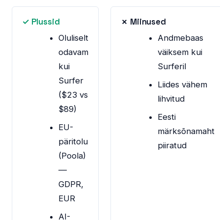
✓ Plussid
✗ Miinused
Oluliselt
Andmebaas
odavam
väiksem kui
kui
Surferil
Surfer
Liides vähem
($23 vs
lihvitud
$89)
Eesti
EU-
märksõnamaht
päritolu
piiratud
(Poola)
—
GDPR,
EUR
AI-