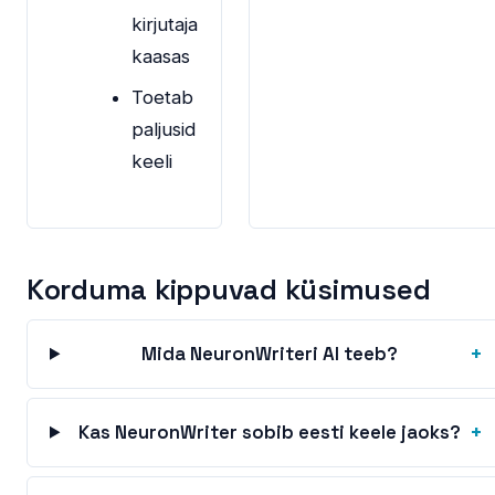
kirjutaja
kaasas
Toetab
paljusid
keeli
Korduma kippuvad küsimused
+
Mida NeuronWriteri AI teeb?
+
Kas NeuronWriter sobib eesti keele jaoks?