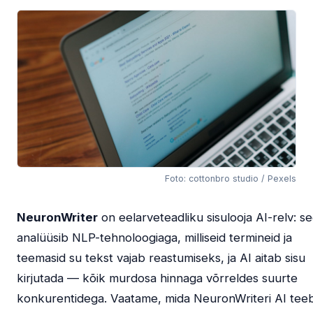
Foto: cottonbro studio / Pexels
NeuronWriter
on eelarveteadliku sisulooja AI-relv: s
analüüsib NLP-tehnoloogiaga, milliseid termineid ja
teemasid su tekst vajab reastumiseks, ja AI aitab sisu
kirjutada — kõik murdosa hinnaga võrreldes suurte
konkurentidega. Vaatame, mida NeuronWriteri AI teeb