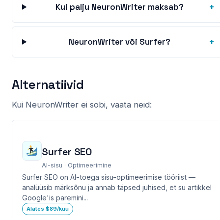
+
Kui palju NeuronWriter maksab?
+
NeuronWriter või Surfer?
Alternatiivid
Kui NeuronWriter ei sobi, vaata neid:
Surfer SEO
AI-sisu · Optimeerimine
Surfer SEO on AI-toega sisu-optimeerimise tööriist —
analüüsib märksõnu ja annab täpsed juhised, et su artikkel
Google'is paremini...
Alates $89/kuu