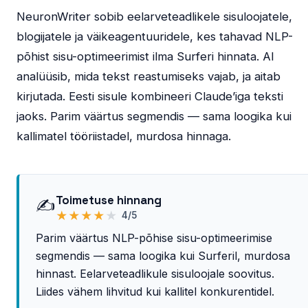
NeuronWriter sobib eelarveteadlikele sisuloojatele,
blogijatele ja väikeagentuuridele, kes tahavad NLP-
põhist sisu-optimeerimist ilma Surferi hinnata. AI
analüüsib, mida tekst reastumiseks vajab, ja aitab
kirjutada. Eesti sisule kombineeri Claude’iga teksti
jaoks. Parim väärtus segmendis — sama loogika kui
kallimatel tööriistadel, murdosa hinnaga.
Toimetuse hinnang
✍️
★
★
★
★
★
4/5
Parim väärtus NLP-põhise sisu-optimeerimise
segmendis — sama loogika kui Surferil, murdosa
hinnast. Eelarveteadlikule sisuloojale soovitus.
Liides vähem lihvitud kui kallitel konkurentidel.