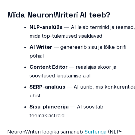
Mida NeuronWriteri AI teeb?
NLP-analüüs
— AI leiab terminid ja teemad
mida top-tulemused sisaldavad
AI Writer
— genereerib sisu ja lõike briifi
põhjal
Content Editor
— reaalajas skoor ja
soovitused kirjutamise ajal
SERP-analüüs
— AI uurib, mis konkurentid
ühist
Sisu-planeerija
— AI soovitab
teemaklastreid
NeuronWriteri loogika sarnaneb
Surferiga
(NLP-