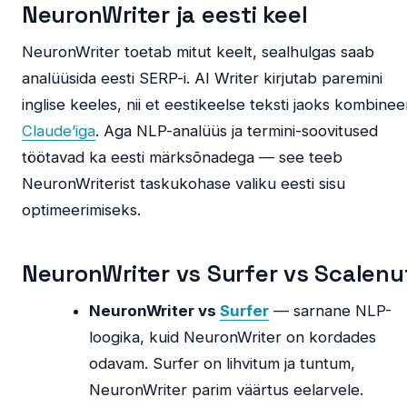
NeuronWriter ja eesti keel
NeuronWriter toetab mitut keelt, sealhulgas saab
analüüsida eesti SERP-i. AI Writer kirjutab paremini
inglise keeles, nii et eestikeelse teksti jaoks kombinee
Claude’iga
. Aga NLP-analüüs ja termini-soovitused
töötavad ka eesti märksõnadega — see teeb
NeuronWriterist taskukohase valiku eesti sisu
optimeerimiseks.
NeuronWriter vs Surfer vs Scalenu
NeuronWriter vs
Surfer
— sarnane NLP-
loogika, kuid NeuronWriter on kordades
odavam. Surfer on lihvitum ja tuntum,
NeuronWriter parim väärtus eelarvele.