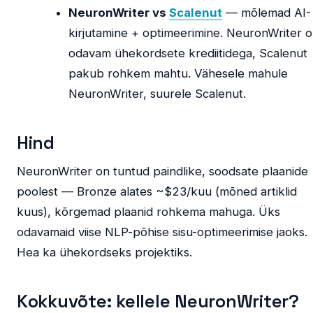
NeuronWriter vs
Scalenut
— mõlemad AI-
kirjutamine + optimeerimine. NeuronWriter 
odavam ühekordsete krediitidega, Scalenut
pakub rohkem mahtu. Vähesele mahule
NeuronWriter, suurele Scalenut.
Hind
NeuronWriter on tuntud paindlike, soodsate plaanide
poolest — Bronze alates ~$23/kuu (mõned artiklid
kuus), kõrgemad plaanid rohkema mahuga. Üks
odavamaid viise NLP-põhise sisu-optimeerimise jaoks.
Hea ka ühekordseks projektiks.
Kokkuvõte: kellele NeuronWriter?