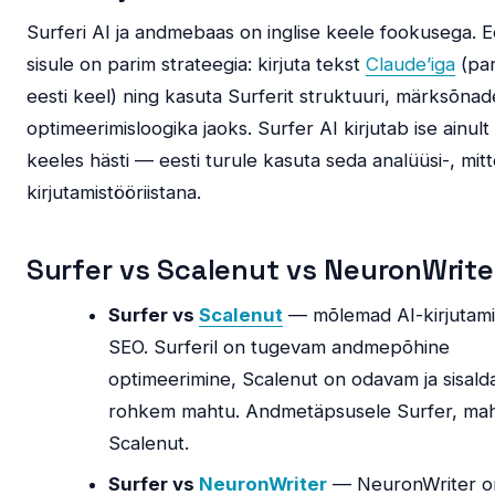
Surferi AI ja andmebaas on inglise keele fookusega. E
sisule on parim strateegia: kirjuta tekst
Claude’iga
(pa
eesti keel) ning kasuta Surferit struktuuri, märksõnad
optimeerimisloogika jaoks. Surfer AI kirjutab ise ainult 
keeles hästi — eesti turule kasuta seda analüüsi-, mit
kirjutamistööriistana.
Surfer vs Scalenut vs NeuronWrite
Surfer vs
Scalenut
— mõlemad AI-kirjutam
SEO. Surferil on tugevam andmepõhine
optimeerimine, Scalenut on odavam ja sisald
rohkem mahtu. Andmetäpsusele Surfer, ma
Scalenut.
Surfer vs
NeuronWriter
— NeuronWriter o