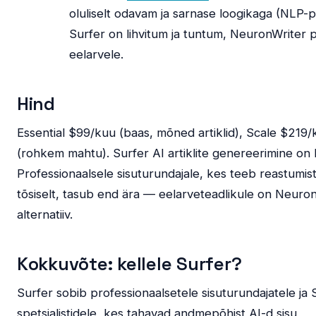
oluliselt odavam ja sarnase loogikaga (NLP-p
Surfer on lihvitum ja tuntum, NeuronWriter
eelarvele.
Hind
Essential $99/kuu (baas, mõned artiklid), Scale $219/
(rohkem mahtu). Surfer AI artiklite genereerimine on l
Professionaalsele sisuturundajale, kes teeb reastumis
tõsiselt, tasub end ära — eelarveteadlikule on Neuro
alternatiiv.
Kokkuvõte: kellele Surfer?
Surfer sobib professionaalsetele sisuturundajatele ja
spetsialistidele, kes tahavad andmepõhist AI-d sisu