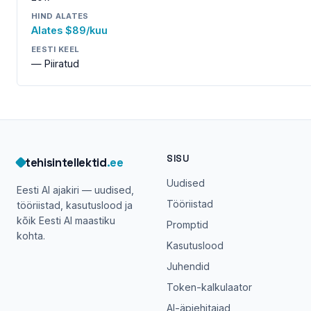
HIND ALATES
Alates $89/kuu
EESTI KEEL
— Piiratud
SISU
tehisintellektid
.ee
Uudised
Eesti AI ajakiri — uudised,
Tööriistad
tööriistad, kasutuslood ja
kõik Eesti AI maastiku
Promptid
kohta.
Kasutuslood
Juhendid
Token-kalkulaator
AI-äpiehitajad