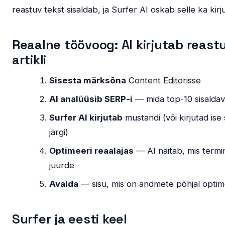
reastuv tekst sisaldab, ja Surfer AI oskab selle ka kirj
Reaalne töövoog: AI kirjutab reast
artikli
Sisesta märksõna
Content Editorisse
AI analüüsib SERP-i
— mida top-10 sisalda
Surfer AI kirjutab
mustandi (või kirjutad ise
järgi)
Optimeeri reaalajas
— AI näitab, mis termi
juurde
Avalda
— sisu, mis on andmete põhjal optim
Surfer ja eesti keel