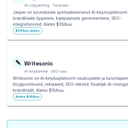
AI-copywriting · Turundus
Jasper on turundusele spetsialiseerunud AI-kirjutusplatvorm:
brändihääle õppimine, kampaaniate genereerimine, SEO-
integratsioonid. Alates $39/kuu.
$39/kuu alates
Writesonic
AI-kirjutamine · SEO-sisu
Writesonic on AI-kirjutusplatvorm sisuloojatele ja turundajat
blogipostitused, reklaamid, SEO-tekstid. Sisaldab AI-otsingut
brändihäält. Alates $16/kuu.
Alates $16/kuu