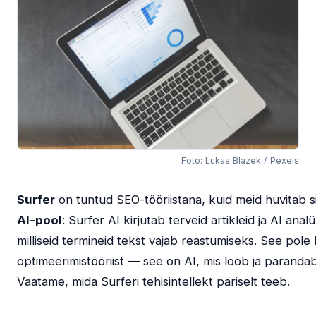
Foto: Lukas Blazek / Pexels
Surfer
on tuntud SEO-tööriistana, kuid meid huvitab si
AI-pool
: Surfer AI kirjutab terveid artikleid ja AI analü
milliseid termineid tekst vajab reastumiseks. See pole l
optimeerimistööriist — see on AI, mis loob ja parandab
Vaatame, mida Surferi tehisintellekt päriselt teeb.