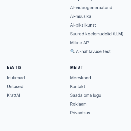
AI-videogeneraatorid
AI-muusika
AI-pikslikunst
Suured keelemudelid (LLM)
Milline AI?
AI-nähtavuse test
EESTIS
MEIST
Idufirmad
Meeskond
Üritused
Kontakt
KrattAI
Saada oma lugu
Reklaam
Privaatsus