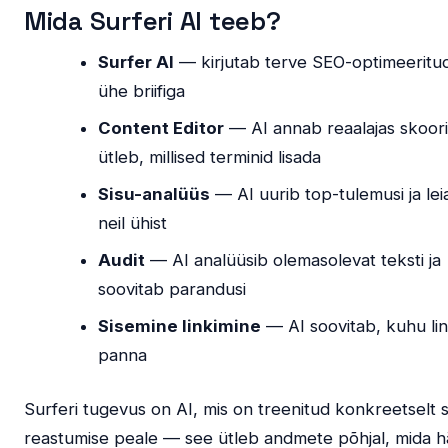
Mida Surferi AI teeb?
Surfer AI
— kirjutab terve SEO-optimeeritud 
ühe briifiga
Content Editor
— AI annab reaalajas skoori
ütleb, millised terminid lisada
Sisu-analüüs
— AI uurib top-tulemusi ja lei
neil ühist
Audit
— AI analüüsib olemasolevat teksti ja
soovitab parandusi
Sisemine linkimine
— AI soovitab, kuhu lin
panna
Surferi tugevus on AI, mis on treenitud konkreetselt s
reastumise peale — see ütleb andmete põhjal, mida hä