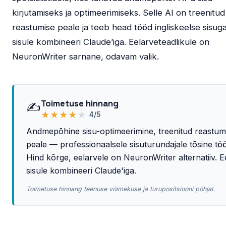
kirjutamiseks ja optimeerimiseks. Selle AI on treenitud
reastumise peale ja teeb head tööd ingliskeelse sisuga
sisule kombineeri Claude’iga. Eelarveteadlikule on
NeuronWriter sarnane, odavam valik.
Toimetuse hinnang
✍️
★
★
★
★
★
4/5
Andmepõhine sisu-optimeerimine, treenitud reastum
peale — professionaalsele sisuturundajale tõsine töör
Hind kõrge, eelarvele on NeuronWriter alternatiiv. Ee
sisule kombineeri Claude'iga.
Toimetuse hinnang teenuse võimekuse ja turupositsiooni põhjal.