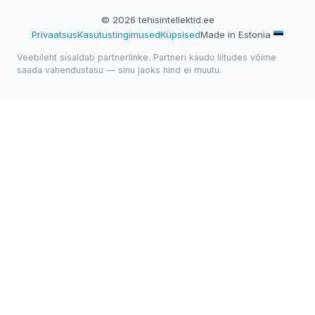
© 2026 tehisintellektid.ee
Privaatsus
Kasutustingimused
Küpsised
Made in Estonia
Veebileht sisaldab partnerlinke. Partneri kaudu liitudes võime
saada vahendustasu — sinu jaoks hind ei muutu.