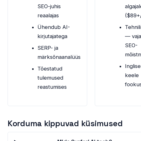
SEO-juhis
algajal
reaalajas
($89+
Ühendub AI-
Tehnil
kirjutajatega
— vaj
SEO-
SERP- ja
mõistm
märksõnaanalüüs
Inglise
Tõestatud
keele
tulemused
fooku
reastumises
Korduma kippuvad küsimused