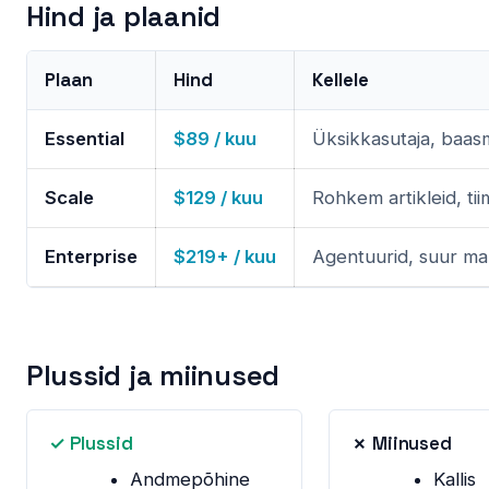
Hind ja plaanid
Plaan
Hind
Kellele
Essential
$89 / kuu
Üksikkasutaja, baas
Scale
$129 / kuu
Rohkem artikleid, tii
Enterprise
$219+ / kuu
Agentuurid, suur ma
Plussid ja miinused
✓ Plussid
✗ Miinused
Andmepõhine
Kallis