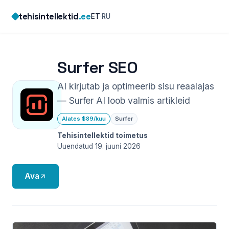
Skip
tehisintellektid
.ee
ET
·
RU
to
content
Surfer SEO
AI kirjutab ja optimeerib sisu reaalajas
— Surfer AI loob valmis artikleid
Alates $89/kuu
Surfer
Tehisintellektid toimetus
Uuendatud 19. juuni 2026
Ava