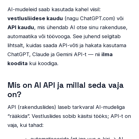
AI-mudeleid saab kasutada kahel viisil:
vestlusliidese kaudu
(nagu ChatGPT.com) või
API kaudu
, mis ühendab AI otse sinu rakenduse,
automaatika või töövooga. See juhend selgitab
lihtsalt, kuidas saada API-võti ja hakata kasutama
ChatGPT, Claude ja Gemini API-t — nii
ilma
koodita
kui koodiga.
Mis on AI API ja millal seda vaja
on?
API (rakendusliides) laseb tarkvaral AI-mudeliga
“rääkida”. Vestlusliides sobib käsitsi tööks; API-t on
vaja, kui tahad: