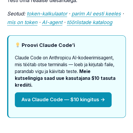
Testi oma reaalse ülesandega.
Seotud:
token-kalkulaator
·
parim AI eesti keeles
·
mis on token
·
AI-agent
·
tööriistade kataloog
Proovi Claude Code’i
Claude Code on Anthropicu AI-kodeerimisagent,
mis töötab otse terminalis — loeb ja kirjutab faile,
parandab vigu ja käivitab teste.
Meie
kutselingiga saad uue kasutajana $10 tasuta
krediiti.
Ava Claude Code — $10 kingitus →