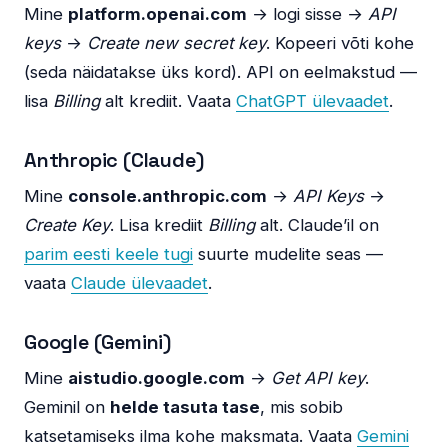
Mine
platform.openai.com
→ logi sisse →
API
keys
→
Create new secret key
. Kopeeri võti kohe
(seda näidatakse üks kord). API on eelmakstud —
lisa
Billing
alt krediit. Vaata
ChatGPT ülevaadet
.
Anthropic (Claude)
Mine
console.anthropic.com
→
API Keys
→
Create Key
. Lisa krediit
Billing
alt. Claude’il on
parim eesti keele tugi
suurte mudelite seas —
vaata
Claude ülevaadet
.
Google (Gemini)
Mine
aistudio.google.com
→
Get API key
.
Geminil on
helde tasuta tase
, mis sobib
katsetamiseks ilma kohe maksmata. Vaata
Gemini