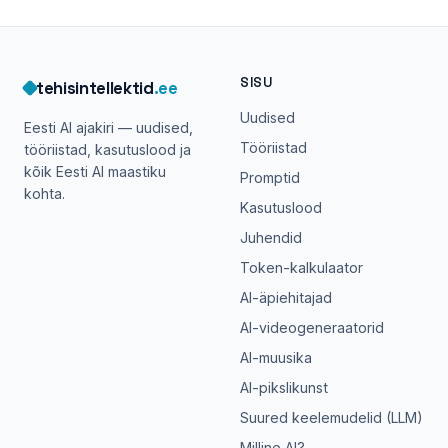
SISU
tehisintellektid
.ee
Uudised
Eesti AI ajakiri — uudised,
Tööriistad
tööriistad, kasutuslood ja
kõik Eesti AI maastiku
Promptid
kohta.
Kasutuslood
Juhendid
Token-kalkulaator
AI-äpiehitajad
AI-videogeneraatorid
AI-muusika
AI-pikslikunst
Suured keelemudelid (LLM)
Milline AI?