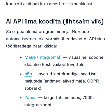
kontrolli alati pakkuja ametlikust hinnakirjast.
AI API ilma koodita (lihtsaim viis)
Sa ei pea olema programmeerija. No-code
automatiseerimisplatvormid ühendavad AI API sinu
tööriistadega paari klikiga:
Make (Integromat)
— visuaalne, soodne,
ideaalne Eesti väikeettevõttele.
n8n
— avatud lähtekoodiga, saad ise
majutada (andmed jäävad majja, GDPR-
sõbralik).
Zapier
— kõige lihtsam liides, 7000+
integratsiooni.