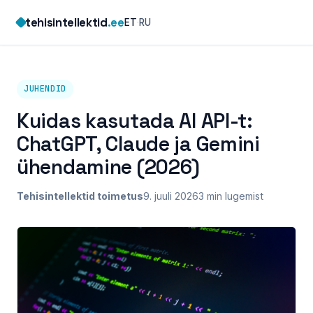
Skip
tehisintellektid
.ee
ET
·
RU
to
content
JUHENDID
Kuidas kasutada AI API-t:
ChatGPT, Claude ja Gemini
ühendamine (2026)
Tehisintellektid toimetus
9. juuli 2026
3 min lugemist