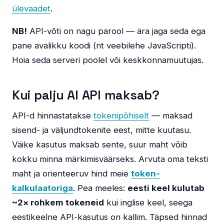
ülevaadet
.
NB!
API-võti on nagu parool — ära jaga seda ega
pane avalikku koodi (nt veebilehe JavaScripti).
Hoia seda serveri poolel või keskkonnamuutujas.
Kui palju AI API maksab?
API-d hinnastatakse
tokenipõhiselt
— maksad
sisend- ja väljundtokenite eest, mitte kuutasu.
Väike kasutus maksab sente, suur maht võib
kokku minna märkimisväärseks. Arvuta oma teksti
maht ja orienteeruv hind meie
token-
kalkulaatoriga
. Pea meeles:
eesti keel kulutab
~2× rohkem tokeneid
kui inglise keel, seega
eestikeelne API-kasutus on kallim. Täpsed hinnad