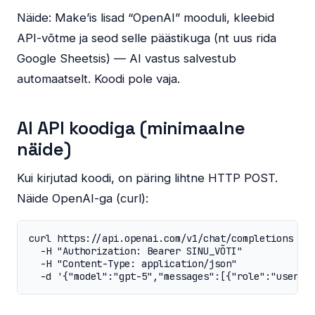
Näide: Make’is lisad “OpenAI” mooduli, kleebid
API-võtme ja seod selle päästikuga (nt uus rida
Google Sheetsis) — AI vastus salvestub
automaatselt. Koodi pole vaja.
AI API koodiga (minimaalne
näide)
Kui kirjutad koodi, on päring lihtne HTTP POST.
Näide OpenAI-ga (curl):
curl https://api.openai.com/v1/chat/completions 

  -H "Authorization: Bearer SINU_VÕTI" 

  -H "Content-Type: application/json" 

  -d '{"model":"gpt-5","messages":[{"role":"user",