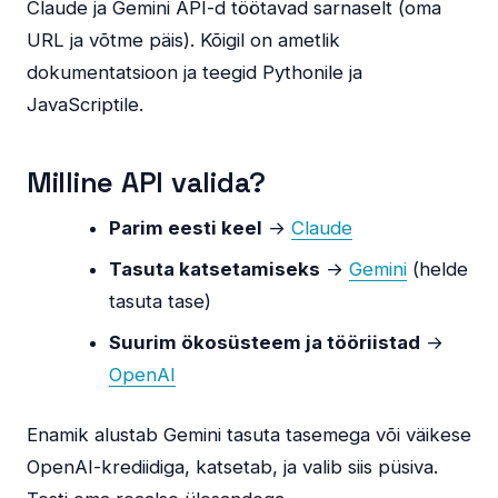
Claude ja Gemini API-d töötavad sarnaselt (oma
URL ja võtme päis). Kõigil on ametlik
dokumentatsioon ja teegid Pythonile ja
JavaScriptile.
Milline API valida?
Parim eesti keel
→
Claude
Tasuta katsetamiseks
→
Gemini
(helde
tasuta tase)
Suurim ökosüsteem ja tööriistad
→
OpenAI
Enamik alustab Gemini tasuta tasemega või väikese
OpenAI-krediidiga, katsetab, ja valib siis püsiva.