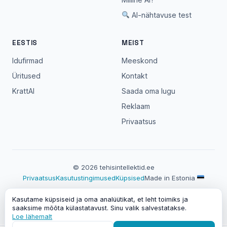
AI-nähtavuse test
EESTIS
MEIST
Idufirmad
Meeskond
Üritused
Kontakt
KrattAI
Saada oma lugu
Reklaam
Privaatsus
© 2026 tehisintellektid.ee
Privaatsus
Kasutustingimused
Küpsised
Made in Estonia
Veebileht sisaldab partnerlinke. Partneri kaudu liitudes võime
Kasutame küpsiseid ja oma analüütikat, et leht toimiks ja
saada vahendustasu — sinu jaoks hind ei muutu.
saaksime mõõta külastatavust. Sinu valik salvestatakse.
Loe lähemalt