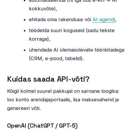
automatiseerida (nt iga uus e-kiri → AI
kokkuvõte),
ehitada oma rakenduse või
AI-agendi
,
töödelda suuri koguseid (sadu tekste
korraga),
ühendada AI olemasolevate tööriistadega
(CRM, e-pood, tabelid).
Kuidas saada API-võti?
Kõigil kolmel suurel pakkujal on sarnane loogika:
loo konto arendajaportaalis, lisa maksevahend ja
genereeri võti.
OpenAI (ChatGPT / GPT-5)