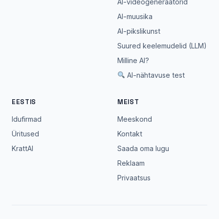
AI-videogeneraatorid
AI-muusika
AI-pikslikunst
Suured keelemudelid (LLM)
Milline AI?
AI-nähtavuse test
EESTIS
MEIST
Idufirmad
Meeskond
Üritused
Kontakt
KrattAI
Saada oma lugu
Reklaam
Privaatsus