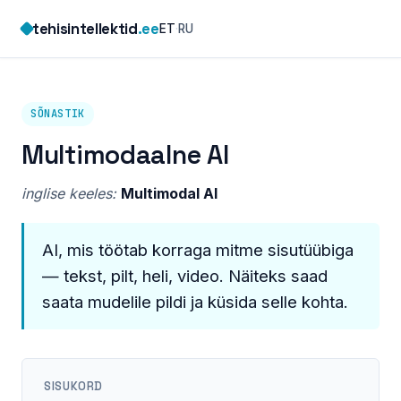
Skip
tehisintellektid
.ee
ET
·
RU
to
content
SÕNASTIK
Multimodaalne AI
inglise keeles:
Multimodal AI
AI, mis töötab korraga mitme sisutüübiga
— tekst, pilt, heli, video. Näiteks saad
saata mudelile pildi ja küsida selle kohta.
SISUKORD