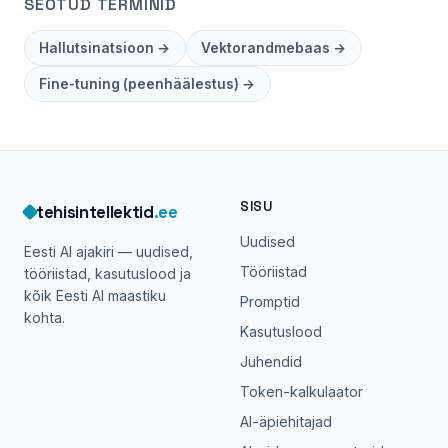
SEOTUD TERMINID
Hallutsinatsioon →
Vektorandmebaas →
Fine-tuning (peenhäälestus) →
SISU
tehisintellektid
.ee
Uudised
Eesti AI ajakiri — uudised,
Tööriistad
tööriistad, kasutuslood ja
kõik Eesti AI maastiku
Promptid
kohta.
Kasutuslood
Juhendid
Token-kalkulaator
AI-äpiehitajad