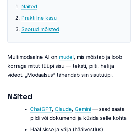
Näited
Praktiline kasu
Seotud mõisted
Multimodaalne AI on
mudel
, mis mõistab ja loob
korraga mitut tüüpi sisu — teksti, pilti, heli ja
videot. „Modaalsus” tähendab siin sisutüüpi.
Näited
ChatGPT
,
Claude
,
Gemini
— saad saata
pildi või dokumendi ja küsida selle kohta
Hääl sisse ja välja (häälvestlus)