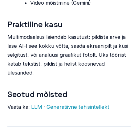
Video mõistmine (Gemini)
Praktiline kasu
Multimodaalsus laiendab kasutust: pildista arve ja
lase AI-l see kokku võtta, saada ekraanipilt ja küsi
selgitust, või analüüsi graafikut fotolt. Üks tööriist
katab tekstist, pildist ja helist koosnevad
ülesanded.
Seotud mõisted
Vaata ka:
LLM
·
Generatiivne tehisintellekt